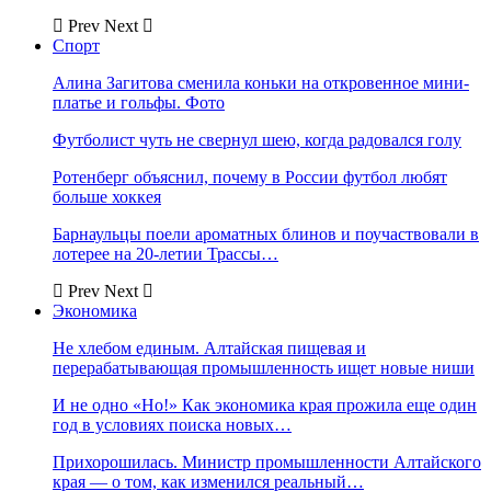
Prev
Next
Спорт
Алина Загитова сменила коньки на откровенное мини-
платье и гольфы. Фото
Футболист чуть не свернул шею, когда радовался голу
Ротенберг объяснил, почему в России футбол любят
больше хоккея
Барнаульцы поели ароматных блинов и поучаствовали в
лотерее на 20-летии Трассы…
Prev
Next
Экономика
Не хлебом единым. Алтайская пищевая и
перерабатывающая промышленность ищет новые ниши
И не одно «Но!» Как экономика края прожила еще один
год в условиях поиска новых…
Прихорошилась. Министр промышленности Алтайского
края — о том, как изменился реальный…