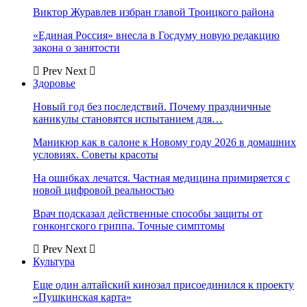
Виктор Журавлев избран главой Троицкого района
«Единая Россия» внесла в Госдуму новую редакцию
закона о занятости
Prev
Next
Здоровье
Новый год без последствий. Почему праздничные
каникулы становятся испытанием для…
Маникюр как в салоне к Новому году 2026 в домашних
условиях. Советы красоты
На ошибках лечатся. Частная медицина примиряется с
новой цифровой реальностью
Врач подсказал действенные способы защиты от
гонконгского гриппа. Точные симптомы
Prev
Next
Культура
Еще один алтайский кинозал присоединился к проекту
«Пушкинская карта»