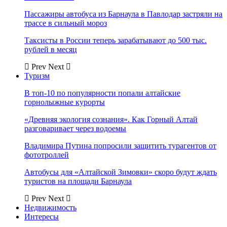
Пассажиры автобуса из Барнаула в Павлодар застряли на
трассе в сильный мороз
Таксисты в России теперь зарабатывают до 500 тыс.
рублей в месяц
Prev
Next
Туризм
В топ-10 по популярности попали алтайские
горнолыжные курорты
«Древняя экология сознания». Как Горный Алтай
разговаривает через водоемы
Владимира Путина попросили защитить турагентов от
фототроллей
Автобусы для «Алтайской Зимовки» скоро будут ждать
туристов на площади Барнаула
Prev
Next
Недвижимость
Интересы