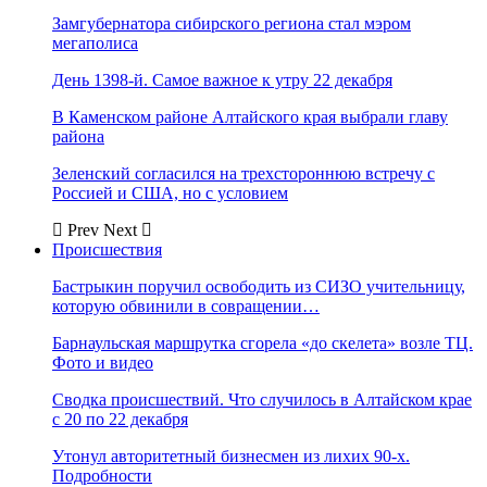
Замгубернатора сибирского региона стал мэром
мегаполиса
День 1398-й. Самое важное к утру 22 декабря
В Каменском районе Алтайского края выбрали главу
района
Зеленский согласился на трехстороннюю встречу с
Россией и США, но с условием
Prev
Next
Происшествия
Бастрыкин поручил освободить из СИЗО учительницу,
которую обвинили в совращении…
Барнаульская маршрутка сгорела «до скелета» возле ТЦ.
Фото и видео
Сводка происшествий. Что случилось в Алтайском крае
с 20 по 22 декабря
Утонул авторитетный бизнесмен из лихих 90-х.
Подробности