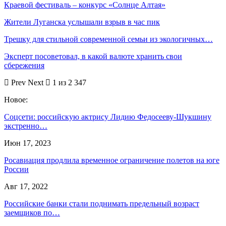
Краевой фестиваль – конкурс «Солнце Алтая»
Жители Луганска услышали взрыв в час пик
Трешку для стильной современной семьи из экологичных…
Эксперт посоветовал, в какой валюте хранить свои
сбережения
Prev
Next
1 из 2 347
Новое:
Соцсети: российскую актрису Лидию Федосееву-Шукшину
экстренно…
Июн 17, 2023
Росавиация продлила временное ограничение полетов на юге
России
Авг 17, 2022
Российские банки стали поднимать предельный возраст
заемщиков по…