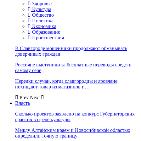
Здоровье
Культура
Общество
Политика
Экономика
Образование
Происшествия
В Славгороде мошенники продолжают обманывать
доверчивых граждан
Россияне выступили за бесплатные переводы средств
самому себе
Нередки случаи, когда славгородцы и яровчане
похищают товар из магазинов и…
Prev
Next
Власть
Сколько проектов заявлено на конкурс Губернаторских
грантов в сфере культуры
Между Алтайским краем и Новосибирской областью
определили точную границу