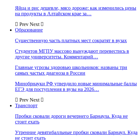
Яйца и рис дешевле, мясо дороже: как изменились цены
на продукты в Алтайском крае за…
Prev
Next
Образование
Существенную часть платных мест сократят в вузах
Студентов МГПУ массово вынуждают перевестись в
другие университеты. Комментарий…
Главные угрозы здоровью школьников: названы три
самых частых диагноза в России
Минобрнауки РФ утвердило новые минимальные баллы
ЕГЭ для поступления в вузы на 2026…
Prev
Next
Транспорт
Пробки сковали дороги вечернего Барнаула. Куда не
стоит ехать
Утренние девятибалльные пробки сковали Барнаул. Куда
не стоит ехать