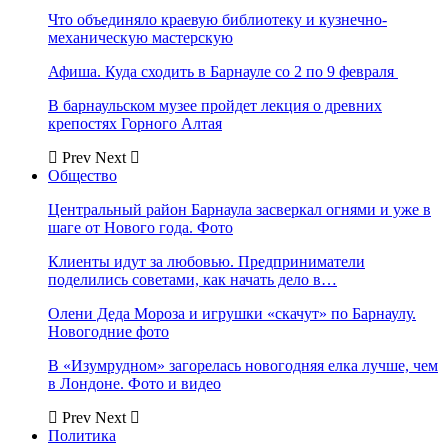
Что объединяло краевую библиотеку и кузнечно-
механическую мастерскую
Афиша. Куда сходить в Барнауле со 2 по 9 февраля
В барнаульском музее пройдет лекция о древних
крепостях Горного Алтая
Prev
Next
Общество
Центральный район Барнаула засверкал огнями и уже в
шаге от Нового года. Фото
Клиенты идут за любовью. Предприниматели
поделились советами, как начать дело в…
Олени Деда Мороза и игрушки «скачут» по Барнаулу.
Новогодние фото
В «Изумрудном» загорелась новогодняя елка лучше, чем
в Лондоне. Фото и видео
Prev
Next
Политика