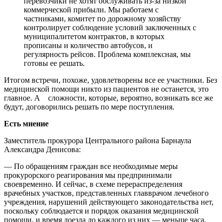
перевозчики не хотят обслуживать из-за низкой
коммерческой прибыли. Мы работаем с
частниками, комитет по дорожному хозяйству
контролирует соблюдение условий заключенных с
муниципалитетом контрактов, в которых
прописаны и количество автобусов, и
регулярность рейсов. Проблема комплексная, мы
готовы ее решать.
Итогом встречи, похоже, удовлетворены все ее участники. Без
медицинской помощи никто из пациентов не останется, это
главное. А сложности, которые, вероятно, возникать все же
будут, договорились решать по мере поступления.
Есть мнение
Заместитель прокурора Центрального района Барнаула
Александра Денисова:
— По обращениям граждан все необходимые меры
прокурорского реагирования мы предпринимали
своевременно. И сейчас, в схеме перераспределения
врачебных участков, представленных главврачом лечебного
учреждения, нарушений действующего законодательства нет,
поскольку соблюдается и порядок оказания медицинской
помощи, и время доезда до каждого из них — меньше часа.