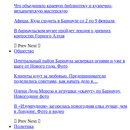
Что объединяло краевую библиотеку и кузнечно-
механическую мастерскую
Афиша. Куда сходить в Барнауле со 2 по 9 февраля
В барнаульском музее пройдет лекция о древних
крепостях Горного Алтая
Prev
Next
Общество
Центральный район Барнаула засверкал огнями и уже в
шаге от Нового года. Фото
Клиенты идут за любовью. Предприниматели
поделились советами, как начать дело в…
Олени Деда Мороза и игрушки «скачут» по Барнаулу.
Новогодние фото
В «Изумрудном» загорелась новогодняя елка лучше, чем
в Лондоне. Фото и видео
Prev
Next
Политика