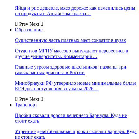
Яйца и рис дешевле, мясо дороже: как изменились цены
на продукты в Алтайском крае за…
Prev
Next
Образование
Существенную часть платных мест сократят в вузах
Студентов МГПУ массово вынуждают перевестись в
другие университеты. Комментарий…
Главные угрозы здоровью школьников: названы три
самых частых диагноза в России
Минобрнауки РФ утвердило новые минимальные баллы
ЕГЭ для поступления в вузы на 2026…
Prev
Next
Транспорт
Пробки сковали дороги вечернего Барнаула. Куда не
стоит ехать
Утренние девятибалльные пробки сковали Барнаул. Куда
не стоит ехать