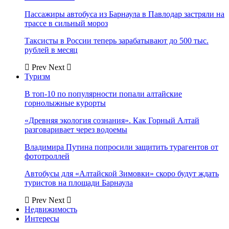
Пассажиры автобуса из Барнаула в Павлодар застряли на
трассе в сильный мороз
Таксисты в России теперь зарабатывают до 500 тыс.
рублей в месяц
Prev
Next
Туризм
В топ-10 по популярности попали алтайские
горнолыжные курорты
«Древняя экология сознания». Как Горный Алтай
разговаривает через водоемы
Владимира Путина попросили защитить турагентов от
фототроллей
Автобусы для «Алтайской Зимовки» скоро будут ждать
туристов на площади Барнаула
Prev
Next
Недвижимость
Интересы