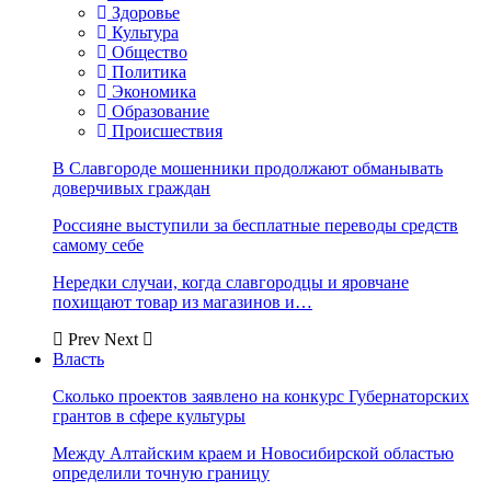
Здоровье
Культура
Общество
Политика
Экономика
Образование
Происшествия
В Славгороде мошенники продолжают обманывать
доверчивых граждан
Россияне выступили за бесплатные переводы средств
самому себе
Нередки случаи, когда славгородцы и яровчане
похищают товар из магазинов и…
Prev
Next
Власть
Сколько проектов заявлено на конкурс Губернаторских
грантов в сфере культуры
Между Алтайским краем и Новосибирской областью
определили точную границу