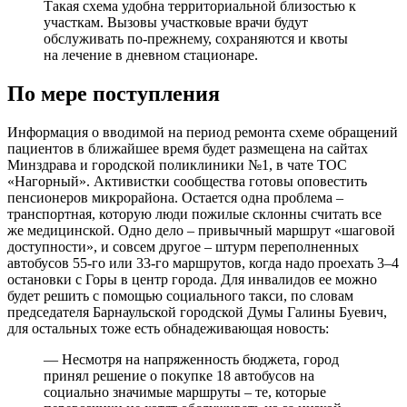
Такая схема удобна территориальной близостью к
участкам. Вызовы участковые врачи будут
обслуживать по-прежнему, сохраняются и квоты
на лечение в дневном стационаре.
По мере поступления
Информация о вводимой на период ремонта схеме обращений
пациентов в ближайшее время будет размещена на сайтах
Минздрава и городской поликлиники №1, в чате ТОС
«Нагорный». Активистки сообщества готовы оповестить
пенсионеров микрорайона. Остается одна проблема –
транспортная, которую люди пожилые склонны считать все
же медицинской. Одно дело – привычный маршрут «шаговой
доступности», и совсем другое – штурм переполненных
автобусов 55-го или 33-го маршрутов, когда надо проехать 3–4
остановки с Горы в центр города. Для инвалидов ее можно
будет решить с помощью социального такси, по словам
председателя Барнаульской городской Думы Галины Буевич,
для остальных тоже есть обнадеживающая новость:
— Несмотря на напряженность бюджета, город
принял решение о покупке 18 автобусов на
социально значимые маршруты – те, которые