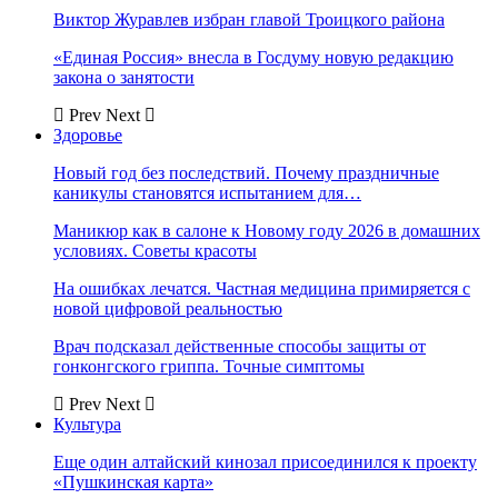
Виктор Журавлев избран главой Троицкого района
«Единая Россия» внесла в Госдуму новую редакцию
закона о занятости
Prev
Next
Здоровье
Новый год без последствий. Почему праздничные
каникулы становятся испытанием для…
Маникюр как в салоне к Новому году 2026 в домашних
условиях. Советы красоты
На ошибках лечатся. Частная медицина примиряется с
новой цифровой реальностью
Врач подсказал действенные способы защиты от
гонконгского гриппа. Точные симптомы
Prev
Next
Культура
Еще один алтайский кинозал присоединился к проекту
«Пушкинская карта»