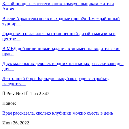
Какой процент «отстегивают» коммунальщикам жители
Алтая
В селе Архангельское в выходные прошёл II-межрайонный
турнир…
Градсовет согласился на отклоненный дизайн магазина в
центре…
В МВД добавили новые задания в экзамен на водительские
права
Двух маленьких девочек в одних платьицах разыскивали два
дня…
Ленточный бор в Барнауле вырубают ради застройки,
жалуются…
Prev
Next
1 из 2 347
Новое:
Врач рассказала, сколько клубники можно съесть в день
Июн 26, 2022