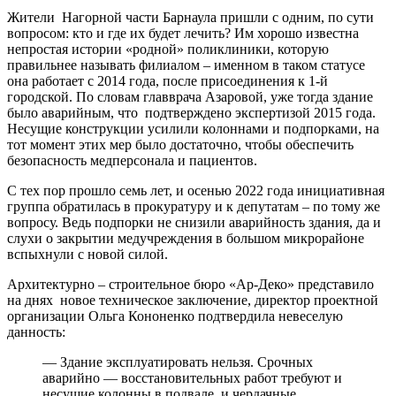
Жители Нагорной части Барнаула пришли с одним, по сути
вопросом: кто и где их будет лечить? Им хорошо известна
непростая истории «родной» поликлиники, которую
правильнее называть филиалом – именном в таком статусе
она работает с 2014 года, после присоединения к 1-й
городской. По словам главврача Азаровой, уже тогда здание
было аварийным, что подтверждено экспертизой 2015 года.
Несущие конструкции усилили колоннами и подпорками, на
тот момент этих мер было достаточно, чтобы обеспечить
безопасность медперсонала и пациентов.
С тех пор прошло семь лет, и осенью 2022 года инициативная
группа обратилась в прокуратуру и к депутатам – по тому же
вопросу. Ведь подпорки не снизили аварийность здания, да и
слухи о закрытии медучреждения в большом микрорайоне
вспыхнули с новой силой.
Архитектурно – строительное бюро «Ар-Деко» представило
на днях новое техническое заключение, директор проектной
организации Ольга Кононенко подтвердила невеселую
данность:
— Здание эксплуатировать нельзя. Срочных
аварийно — восстановительных работ требуют и
несущие колонны в подвале, и чердачные