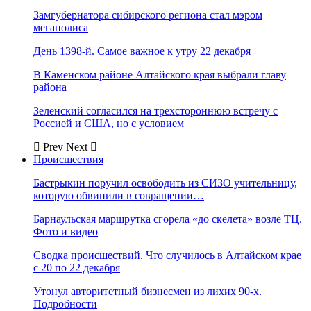
Замгубернатора сибирского региона стал мэром
мегаполиса
День 1398-й. Самое важное к утру 22 декабря
В Каменском районе Алтайского края выбрали главу
района
Зеленский согласился на трехстороннюю встречу с
Россией и США, но с условием
Prev
Next
Происшествия
Бастрыкин поручил освободить из СИЗО учительницу,
которую обвинили в совращении…
Барнаульская маршрутка сгорела «до скелета» возле ТЦ.
Фото и видео
Сводка происшествий. Что случилось в Алтайском крае
с 20 по 22 декабря
Утонул авторитетный бизнесмен из лихих 90-х.
Подробности