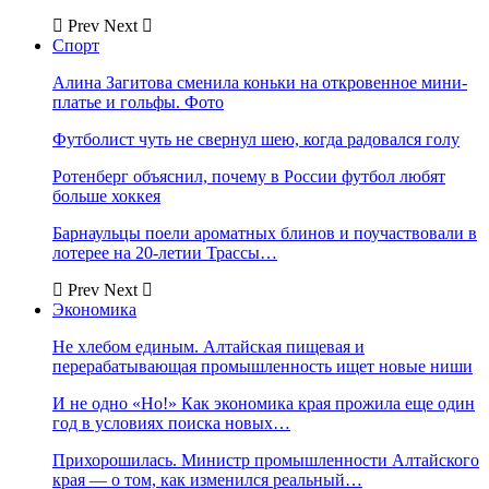
Prev
Next
Спорт
Алина Загитова сменила коньки на откровенное мини-
платье и гольфы. Фото
Футболист чуть не свернул шею, когда радовался голу
Ротенберг объяснил, почему в России футбол любят
больше хоккея
Барнаульцы поели ароматных блинов и поучаствовали в
лотерее на 20-летии Трассы…
Prev
Next
Экономика
Не хлебом единым. Алтайская пищевая и
перерабатывающая промышленность ищет новые ниши
И не одно «Но!» Как экономика края прожила еще один
год в условиях поиска новых…
Прихорошилась. Министр промышленности Алтайского
края — о том, как изменился реальный…