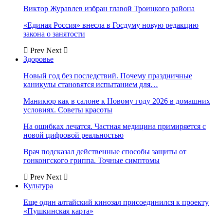
Виктор Журавлев избран главой Троицкого района
«Единая Россия» внесла в Госдуму новую редакцию
закона о занятости
Prev
Next
Здоровье
Новый год без последствий. Почему праздничные
каникулы становятся испытанием для…
Маникюр как в салоне к Новому году 2026 в домашних
условиях. Советы красоты
На ошибках лечатся. Частная медицина примиряется с
новой цифровой реальностью
Врач подсказал действенные способы защиты от
гонконгского гриппа. Точные симптомы
Prev
Next
Культура
Еще один алтайский кинозал присоединился к проекту
«Пушкинская карта»