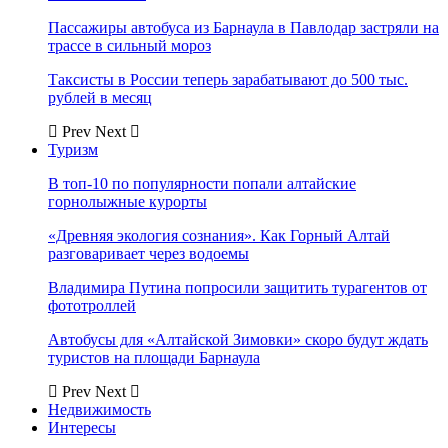
Пассажиры автобуса из Барнаула в Павлодар застряли на
трассе в сильный мороз
Таксисты в России теперь зарабатывают до 500 тыс.
рублей в месяц
Prev
Next
Туризм
В топ-10 по популярности попали алтайские
горнолыжные курорты
«Древняя экология сознания». Как Горный Алтай
разговаривает через водоемы
Владимира Путина попросили защитить турагентов от
фототроллей
Автобусы для «Алтайской Зимовки» скоро будут ждать
туристов на площади Барнаула
Prev
Next
Недвижимость
Интересы