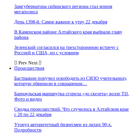
Замгубернатора сибирского региона стал мэром
мегаполиса
День 1398-й. Самое важное к утру 22 декабря
В Каменском районе Алтайского края выбрали главу
района
Зеленский согласился на трехстороннюю встречу с
Россией и США, но с условием
Prev
Next
Происшествия
Бастрыкин поручил освободить из СИЗО учительницу,
которую обвинили в совращении…
Барнаульская маршрутка сгорела «до скелета» возле ТЦ.
Фото и видео
Сводка происшествий. Что случилось в Алтайском крае
с 20 по 22 декабря
Утонул авторитетный бизнесмен из лихих 90-х.
Подробности