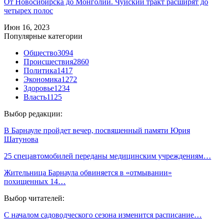
От Новосибирска до Монголии. Чуйский тракт расширят до
четырех полос
Июн 16, 2023
Популярные категории
Общество
3094
Происшествия
2860
Политика
1417
Экономика
1272
Здоровье
1234
Власть
1125
Выбор редакции:
В Барнауле пройдет вечер, посвященный памяти Юрия
Шатунова
25 спецавтомобилей переданы медицинским учреждениям…
Жительница Барнаула обвиняется в «отмывании»
похищенных 14…
Выбор читателей:
С началом садоводческого сезона изменится расписание…