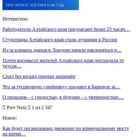
Интересное:
Работодатели Алтайского края предлагают более 23 тысяч…
Студотряды Алтайского края стали лучшими в России
Из-за климата здания в Лондоне начали наклоняться и…
Почти восемьсот жителей Алтайского края пострадали от
укусов…
Спил без веских причин запрещён
Что за тусовочную «любимку» продают в Барнауле за…
О прошлом – с гордостью, в будущее – с уверенностью.…
Prev
Next
1 из 2 347
Новое:
Как будет организовано движение по коммунальному мосту
на время…