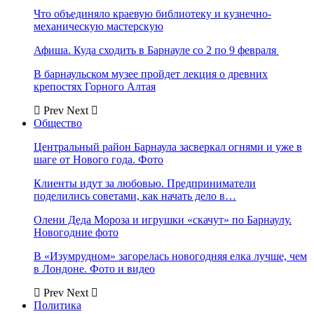
Что объединяло краевую библиотеку и кузнечно-
механическую мастерскую
Афиша. Куда сходить в Барнауле со 2 по 9 февраля
В барнаульском музее пройдет лекция о древних
крепостях Горного Алтая
Prev
Next
Общество
Центральный район Барнаула засверкал огнями и уже в
шаге от Нового года. Фото
Клиенты идут за любовью. Предприниматели
поделились советами, как начать дело в…
Олени Деда Мороза и игрушки «скачут» по Барнаулу.
Новогодние фото
В «Изумрудном» загорелась новогодняя елка лучше, чем
в Лондоне. Фото и видео
Prev
Next
Политика