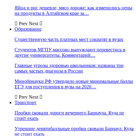
Яйца и рис дешевле, мясо дороже: как изменились цены
на продукты в Алтайском крае за…
Prev
Next
Образование
Существенную часть платных мест сократят в вузах
Студентов МГПУ массово вынуждают перевестись в
другие университеты. Комментарий…
Главные угрозы здоровью школьников: названы три
самых частых диагноза в России
Минобрнауки РФ утвердило новые минимальные баллы
ЕГЭ для поступления в вузы на 2026…
Prev
Next
Транспорт
Пробки сковали дороги вечернего Барнаула. Куда не
стоит ехать
Утренние девятибалльные пробки сковали Барнаул. Куда
не стоит ехать