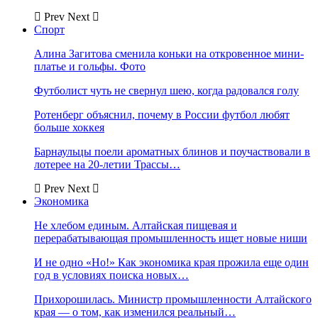
Prev
Next
Спорт
Алина Загитова сменила коньки на откровенное мини-
платье и гольфы. Фото
Футболист чуть не свернул шею, когда радовался голу
Ротенберг объяснил, почему в России футбол любят
больше хоккея
Барнаульцы поели ароматных блинов и поучаствовали в
лотерее на 20-летии Трассы…
Prev
Next
Экономика
Не хлебом единым. Алтайская пищевая и
перерабатывающая промышленность ищет новые ниши
И не одно «Но!» Как экономика края прожила еще один
год в условиях поиска новых…
Прихорошилась. Министр промышленности Алтайского
края — о том, как изменился реальный…