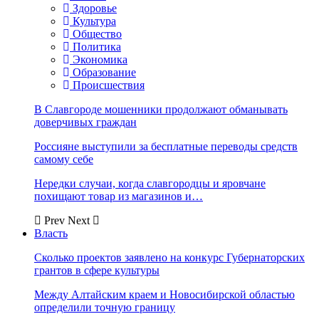
Здоровье
Культура
Общество
Политика
Экономика
Образование
Происшествия
В Славгороде мошенники продолжают обманывать
доверчивых граждан
Россияне выступили за бесплатные переводы средств
самому себе
Нередки случаи, когда славгородцы и яровчане
похищают товар из магазинов и…
Prev
Next
Власть
Сколько проектов заявлено на конкурс Губернаторских
грантов в сфере культуры
Между Алтайским краем и Новосибирской областью
определили точную границу