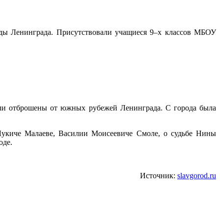
кады Ленинграда. Присутствовали учащиеся 9–х классов МБОУ
 были отброшены от южных рубежей Ленинграда. С города была
 Лукиче Малаеве, Василии Моисеевиче Смоле, о судьбе Нины
оде.
Источник:
slavgorod.ru