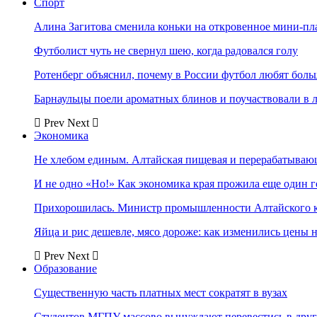
Спорт
Алина Загитова сменила коньки на откровенное мини-пл
Футболист чуть не свернул шею, когда радовался голу
Ротенберг объяснил, почему в России футбол любят боль
Барнаульцы поели ароматных блинов и поучаствовали в 
Prev
Next
Экономика
Не хлебом единым. Алтайская пищевая и перерабатыва
И не одно «Но!» Как экономика края прожила еще один 
Прихорошилась. Министр промышленности Алтайского к
Яйца и рис дешевле, мясо дороже: как изменились цены 
Prev
Next
Образование
Существенную часть платных мест сократят в вузах
Студентов МГПУ массово вынуждают перевестись в дру