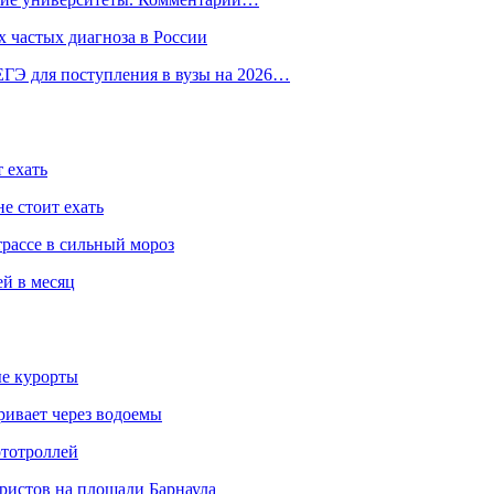
 частых диагноза в России
ГЭ для поступления в вузы на 2026…
 ехать
е стоит ехать
трассе в сильный мороз
ей в месяц
ые курорты
ривает через водоемы
ототроллей
ристов на площади Барнаула