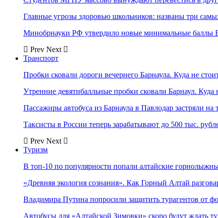
Главные угрозы здоровью школьников: названы три самых
Минобрнауки РФ утвердило новые минимальные баллы Е
Prev
Next
Транспорт
Пробки сковали дороги вечернего Барнаула. Куда не стоит
Утренние девятибалльные пробки сковали Барнаул. Куда н
Пассажиры автобуса из Барнаула в Павлодар застряли на 
Таксисты в России теперь зарабатывают до 500 тыс. рубл
Prev
Next
Туризм
В топ-10 по популярности попали алтайские горнолыжн
«Древняя экология сознания». Как Горный Алтай разгова
Владимира Путина попросили защитить турагентов от ф
Автобусы для «Алтайской Зимовки» скоро будут ждать ту