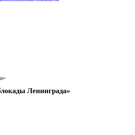
да»
блокады Ленинграда»