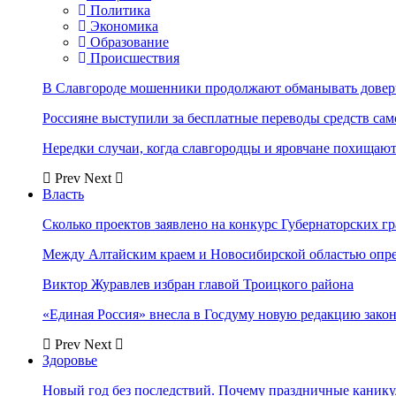
Политика
Экономика
Образование
Происшествия
В Славгороде мошенники продолжают обманывать довер
Россияне выступили за бесплатные переводы средств сам
Нередки случаи, когда славгородцы и яровчане похищают
Prev
Next
Власть
Сколько проектов заявлено на конкурс Губернаторских гр
Между Алтайским краем и Новосибирской областью опр
Виктор Журавлев избран главой Троицкого района
«Единая Россия» внесла в Госдуму новую редакцию закон
Prev
Next
Здоровье
Новый год без последствий. Почему праздничные каник