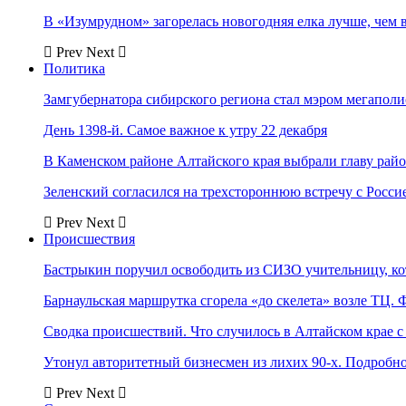
В «Изумрудном» загорелась новогодняя елка лучше, чем 
Prev
Next
Политика
Замгубернатора сибирского региона стал мэром мегаполи
День 1398-й. Самое важное к утру 22 декабря
В Каменском районе Алтайского края выбрали главу рай
Зеленский согласился на трехстороннюю встречу с Росси
Prev
Next
Происшествия
Бастрыкин поручил освободить из СИЗО учительницу, 
Барнаульская маршрутка сгорела «до скелета» возле ТЦ. 
Сводка происшествий. Что случилось в Алтайском крае с 
Утонул авторитетный бизнесмен из лихих 90-х. Подробн
Prev
Next