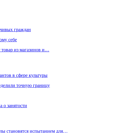
чивых граждан
ому себе
 товар из магазинов и…
антов в сфере культуры
еделили точную границу
а о занятости
улы становятся испытанием для…