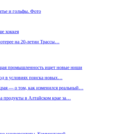
атье и гольфы. Фото
ше хоккея
лотерее на 20-летии Трассы…
ющая промышленность ищет новые ниши
год в условиях поиска новых…
рая — о том, как изменился реальный…
на продукты в Алтайском крае за…
гие университеты. Комментарий…