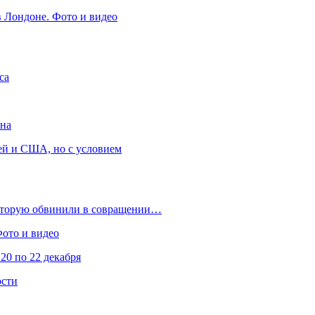
в Лондоне. Фото и видео
са
она
ей и США, но с условием
которую обвинили в совращении…
Фото и видео
20 по 22 декабря
ости