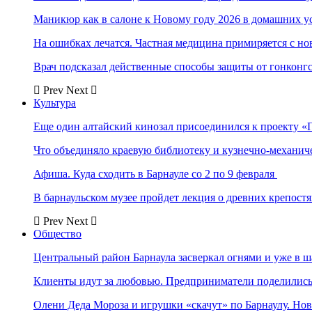
Маникюр как в салоне к Новому году 2026 в домашних у
На ошибках лечатся. Частная медицина примиряется с н
Врач подсказал действенные способы защиты от гонконг
Prev
Next
Культура
Еще один алтайский кинозал присоединился к проекту «
Что объединяло краевую библиотеку и кузнечно-механи
Афиша. Куда сходить в Барнауле со 2 по 9 февраля
В барнаульском музее пройдет лекция о древних крепост
Prev
Next
Общество
Центральный район Барнаула засверкал огнями и уже в ш
Клиенты идут за любовью. Предприниматели поделились 
Олени Деда Мороза и игрушки «скачут» по Барнаулу. Но