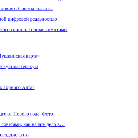
словиях. Советы красоты
овой цифровой реальностью
ского гриппа. Точные симптомы
Пушкинская карта»
ческую мастерскую
ях Горного Алтая
аге от Нового года. Фото
советами, как начать дело в…
вогодние фото