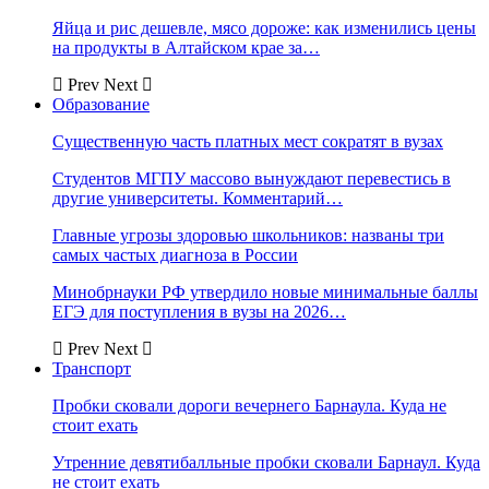
Яйца и рис дешевле, мясо дороже: как изменились цены
на продукты в Алтайском крае за…
Prev
Next
Образование
Существенную часть платных мест сократят в вузах
Студентов МГПУ массово вынуждают перевестись в
другие университеты. Комментарий…
Главные угрозы здоровью школьников: названы три
самых частых диагноза в России
Минобрнауки РФ утвердило новые минимальные баллы
ЕГЭ для поступления в вузы на 2026…
Prev
Next
Транспорт
Пробки сковали дороги вечернего Барнаула. Куда не
стоит ехать
Утренние девятибалльные пробки сковали Барнаул. Куда
не стоит ехать