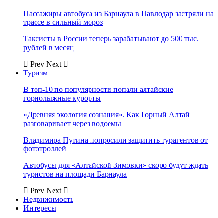
Пассажиры автобуса из Барнаула в Павлодар застряли на
трассе в сильный мороз
Таксисты в России теперь зарабатывают до 500 тыс.
рублей в месяц
Prev
Next
Туризм
В топ-10 по популярности попали алтайские
горнолыжные курорты
«Древняя экология сознания». Как Горный Алтай
разговаривает через водоемы
Владимира Путина попросили защитить турагентов от
фототроллей
Автобусы для «Алтайской Зимовки» скоро будут ждать
туристов на площади Барнаула
Prev
Next
Недвижимость
Интересы