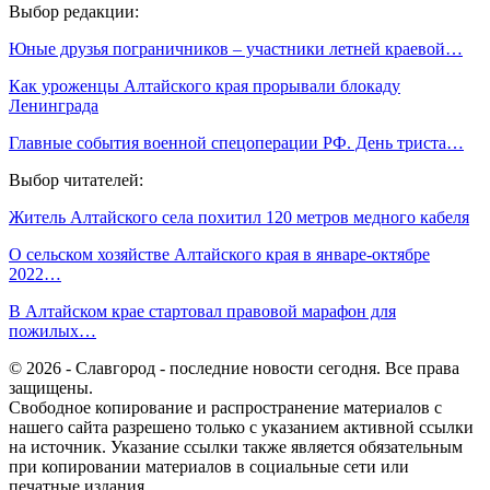
Выбор редакции:
Юные друзья пограничников – участники летней краевой…
Как уроженцы Алтайского края прорывали блокаду
Ленинграда
Главные события военной спецоперации РФ. День триста…
Выбор читателей:
Житель Алтайского села похитил 120 метров медного кабеля
О сельском хозяйстве Алтайского края в январе-октябре
2022…
В Алтайском крае стартовал правовой марафон для
пожилых…
© 2026 - Славгород - последние новости сегодня. Все права
защищены.
Свободное копирование и распространение материалов с
нашего сайта разрешено только с указанием активной ссылки
на источник. Указание ссылки также является обязательным
при копировании материалов в социальные сети или
печатные издания.