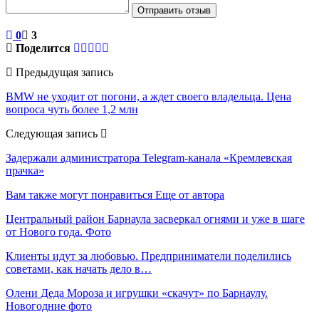
Отправить отзыв
0
3
Поделится
Предыдущая запись
BMW не уходит от погони, а ждет своего владельца. Цена
вопроса чуть более 1,2 млн
Следующая запись
Задержали администратора Telegram-канала «Кремлевская
прачка»
Вам также могут понравиться
Еще от автора
Центральный район Барнаула засверкал огнями и уже в шаге
от Нового года. Фото
Клиенты идут за любовью. Предприниматели поделились
советами, как начать дело в…
Олени Деда Мороза и игрушки «скачут» по Барнаулу.
Новогодние фото