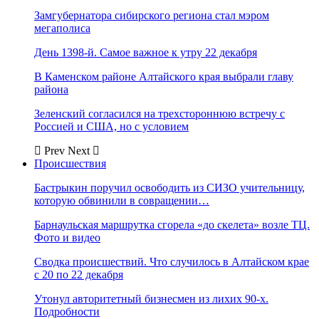
Замгубернатора сибирского региона стал мэром
мегаполиса
День 1398-й. Самое важное к утру 22 декабря
В Каменском районе Алтайского края выбрали главу
района
Зеленский согласился на трехстороннюю встречу с
Россией и США, но с условием
Prev
Next
Происшествия
Бастрыкин поручил освободить из СИЗО учительницу,
которую обвинили в совращении…
Барнаульская маршрутка сгорела «до скелета» возле ТЦ.
Фото и видео
Сводка происшествий. Что случилось в Алтайском крае
с 20 по 22 декабря
Утонул авторитетный бизнесмен из лихих 90-х.
Подробности