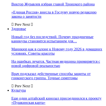
Виктор Журавлев избран главой Троицкого района
«Единая Россия» внесла в Госдуму новую редакцию
закона о занятости
Prev
Next
Здоровье
Новый год без последствий. Почему праздничные
каникулы становятся испытанием для…
Маникюр как в салоне к Новому году 2026 в домашних
условиях. Советы красоты
На ошибках лечатся. Частная медицина примиряется с
новой цифровой реальностью
Врач подсказал действенные способы защиты от
гонконгского гриппа. Точные симптомы
Prev
Next
Культура
Еще один алтайский кинозал присоединился к проекту
«Пушкинская карта»