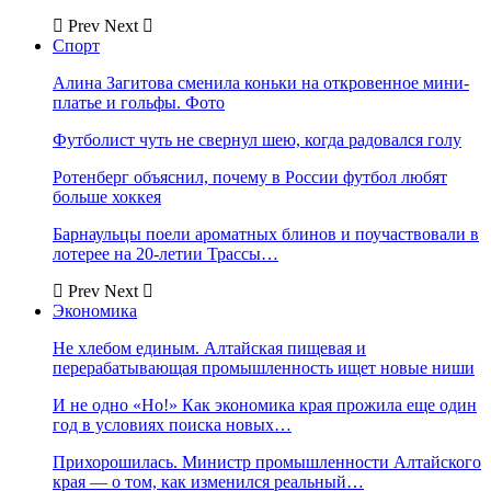
Prev
Next
Спорт
Алина Загитова сменила коньки на откровенное мини-
платье и гольфы. Фото
Футболист чуть не свернул шею, когда радовался голу
Ротенберг объяснил, почему в России футбол любят
больше хоккея
Барнаульцы поели ароматных блинов и поучаствовали в
лотерее на 20-летии Трассы…
Prev
Next
Экономика
Не хлебом единым. Алтайская пищевая и
перерабатывающая промышленность ищет новые ниши
И не одно «Но!» Как экономика края прожила еще один
год в условиях поиска новых…
Прихорошилась. Министр промышленности Алтайского
края — о том, как изменился реальный…