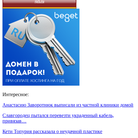
Интересное:
Анастасию Заворотнюк выписали из частной клиники домой
Славгородец пытался перевезти украденный кабель,
привязав…
Кети Топурия рассказала о неудачной пластике