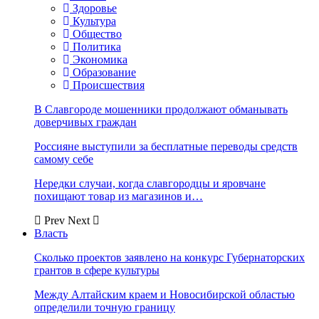
Здоровье
Культура
Общество
Политика
Экономика
Образование
Происшествия
В Славгороде мошенники продолжают обманывать
доверчивых граждан
Россияне выступили за бесплатные переводы средств
самому себе
Нередки случаи, когда славгородцы и яровчане
похищают товар из магазинов и…
Prev
Next
Власть
Сколько проектов заявлено на конкурс Губернаторских
грантов в сфере культуры
Между Алтайским краем и Новосибирской областью
определили точную границу