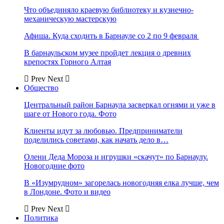
Что объединяло краевую библиотеку и кузнечно-
механическую мастерскую
Афиша. Куда сходить в Барнауле со 2 по 9 февраля
В барнаульском музее пройдет лекция о древних
крепостях Горного Алтая
Prev
Next
Общество
Центральный район Барнаула засверкал огнями и уже в
шаге от Нового года. Фото
Клиенты идут за любовью. Предприниматели
поделились советами, как начать дело в…
Олени Деда Мороза и игрушки «скачут» по Барнаулу.
Новогодние фото
В «Изумрудном» загорелась новогодняя елка лучше, чем
в Лондоне. Фото и видео
Prev
Next
Политика