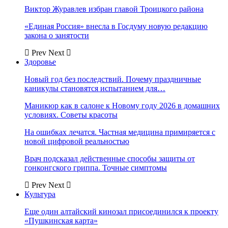
Виктор Журавлев избран главой Троицкого района
«Единая Россия» внесла в Госдуму новую редакцию
закона о занятости
Prev
Next
Здоровье
Новый год без последствий. Почему праздничные
каникулы становятся испытанием для…
Маникюр как в салоне к Новому году 2026 в домашних
условиях. Советы красоты
На ошибках лечатся. Частная медицина примиряется с
новой цифровой реальностью
Врач подсказал действенные способы защиты от
гонконгского гриппа. Точные симптомы
Prev
Next
Культура
Еще один алтайский кинозал присоединился к проекту
«Пушкинская карта»