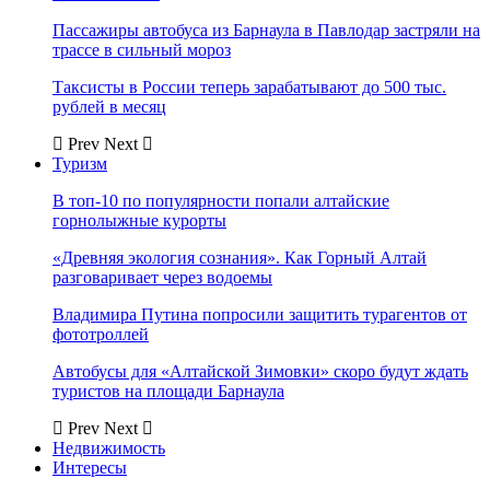
Пассажиры автобуса из Барнаула в Павлодар застряли на
трассе в сильный мороз
Таксисты в России теперь зарабатывают до 500 тыс.
рублей в месяц
Prev
Next
Туризм
В топ-10 по популярности попали алтайские
горнолыжные курорты
«Древняя экология сознания». Как Горный Алтай
разговаривает через водоемы
Владимира Путина попросили защитить турагентов от
фототроллей
Автобусы для «Алтайской Зимовки» скоро будут ждать
туристов на площади Барнаула
Prev
Next
Недвижимость
Интересы