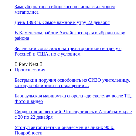
Замгубернатора сибирского региона стал мэром
мегаполиса
День 1398-й. Самое важное к утру 22 декабря
В Каменском районе Алтайского края выбрали главу
района
Зеленский согласился на трехстороннюю встречу с
Россией и США, но с условием
Prev
Next
Происшествия
Бастрыкин поручил освободить из СИЗО учительницу,
которую обвинили в совращении…
Барнаульская маршрутка сгорела «до скелета» возле ТЦ.
Фото и видео
Сводка происшествий. Что случилось в Алтайском крае
с 20 по 22 декабря
Утонул авторитетный бизнесмен из лихих 90-х.
Подробности