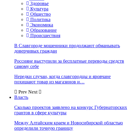
Здоровье
Культура
Общество
Политика
Экономика
Образование
Происшествия
В Славгороде мошенники продолжают обманывать
доверчивых граждан
Россияне выступили за бесплатные переводы средств
самому себе
Нередки случаи, когда славгородцы и яровчане
похищают товар из магазинов и…
Prev
Next
Власть
Сколько проектов заявлено на конкурс Губернаторских
грантов в сфере культуры
Между Алтайским краем и Новосибирской областью
определили точную границу