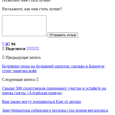
Позвольте нам стать лучше!
Расскажите, как нам стать лучше?
Отправить отзыв
0
94
Поделится
Предыдущая запись
Бодрящие цены на бодрящий напиток: сколько в Барнауле
стоит чашечка кофе
Следующая запись
Свыше 500 спортсменов принимают участие в эстафете на
призы газеты «Алтайская правда»
Вам также могут понравиться
Еще от автора
Замгубернатора сибирского региона стал мэром мегаполиса