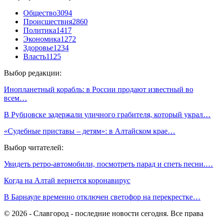
Общество
3094
Происшествия
2860
Политика
1417
Экономика
1272
Здоровье
1234
Власть
1125
Выбор редакции:
Инопланетный корабль: в России продают известный во
всем…
В Рубцовске задержали уличного грабителя, который украл…
«Судебные приставы – детям»: в Алтайском крае…
Выбор читателей:
Увидеть ретро-автомобили, посмотреть парад и спеть песни.…
Когда на Алтай вернется коронавирус
В Барнауле временно отключен светофор на перекрестке…
© 2026 - Славгород - последние новости сегодня. Все права