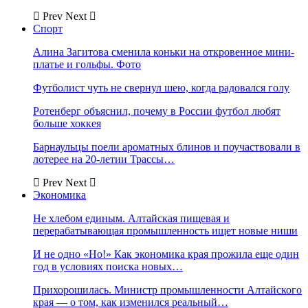
Prev
Next
Спорт
Алина Загитова сменила коньки на откровенное мини-
платье и гольфы. Фото
Футболист чуть не свернул шею, когда радовался голу
Ротенберг объяснил, почему в России футбол любят
больше хоккея
Барнаульцы поели ароматных блинов и поучаствовали в
лотерее на 20-летии Трассы…
Prev
Next
Экономика
Не хлебом единым. Алтайская пищевая и
перерабатывающая промышленность ищет новые ниши
И не одно «Но!» Как экономика края прожила еще один
год в условиях поиска новых…
Прихорошилась. Министр промышленности Алтайского
края — о том, как изменился реальный…