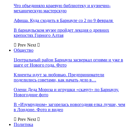
Что объединяло краевую библиотеку и кузнечно-
механическую мастерскую
Афиша. Куда сходить в Барнауле со 2 по 9 февраля
В барнаульском музее пройдет лекция о древних
крепостях Горного Алтая
Prev
Next
Общество
Центральный район Барнаула засверкал огнями и уже в
шаге от Нового года. Фото
Клиенты идут за любовью. Предприниматели
поделились советами, как начать дело в…
Олени Деда Мороза и игрушки «скачут» по Барнаулу.
Новогодние фото
В «Изумрудном» загорелась новогодняя елка лучше, чем
в Лондоне. Фото и видео
Prev
Next
Политика