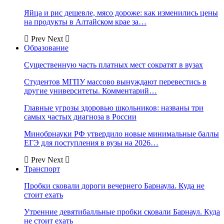
Яйца и рис дешевле, мясо дороже: как изменились цены
на продукты в Алтайском крае за…
Prev
Next
Образование
Существенную часть платных мест сократят в вузах
Студентов МГПУ массово вынуждают перевестись в
другие университеты. Комментарий…
Главные угрозы здоровью школьников: названы три
самых частых диагноза в России
Минобрнауки РФ утвердило новые минимальные баллы
ЕГЭ для поступления в вузы на 2026…
Prev
Next
Транспорт
Пробки сковали дороги вечернего Барнаула. Куда не
стоит ехать
Утренние девятибалльные пробки сковали Барнаул. Куда
не стоит ехать