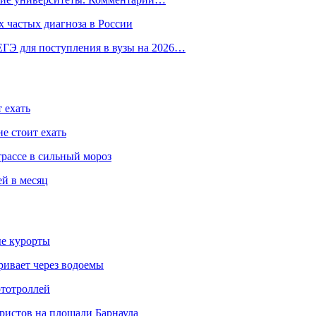
 частых диагноза в России
ГЭ для поступления в вузы на 2026…
 ехать
е стоит ехать
трассе в сильный мороз
ей в месяц
ые курорты
ривает через водоемы
ототроллей
ристов на площади Барнаула