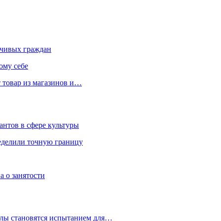
чивых граждан
ому себе
 товар из магазинов и…
антов в сфере культуры
еделили точную границу
а о занятости
улы становятся испытанием для…