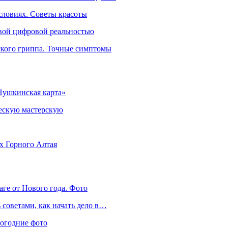
словиях. Советы красоты
овой цифровой реальностью
ского гриппа. Точные симптомы
Пушкинская карта»
ческую мастерскую
ях Горного Алтая
аге от Нового года. Фото
советами, как начать дело в…
вогодние фото