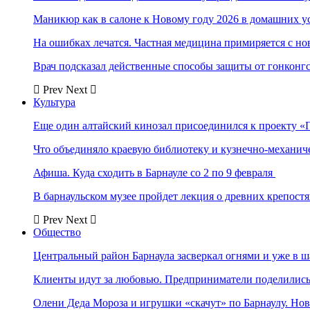
Маникюр как в салоне к Новому году 2026 в домашних у
На ошибках лечатся. Частная медицина примиряется с н
Врач подсказал действенные способы защиты от гонконг
Prev
Next
Культура
Еще один алтайский кинозал присоединился к проекту «
Что объединяло краевую библиотеку и кузнечно-механи
Афиша. Куда сходить в Барнауле со 2 по 9 февраля
В барнаульском музее пройдет лекция о древних крепост
Prev
Next
Общество
Центральный район Барнаула засверкал огнями и уже в ш
Клиенты идут за любовью. Предприниматели поделились 
Олени Деда Мороза и игрушки «скачут» по Барнаулу. Но