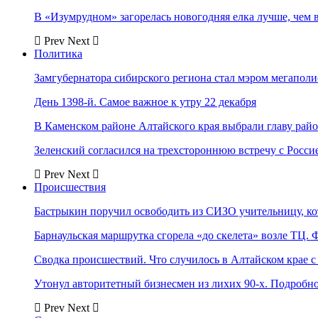
В «Изумрудном» загорелась новогодняя елка лучше, чем 
Prev
Next
Политика
Замгубернатора сибирского региона стал мэром мегаполи
День 1398-й. Самое важное к утру 22 декабря
В Каменском районе Алтайского края выбрали главу рай
Зеленский согласился на трехстороннюю встречу с Росси
Prev
Next
Происшествия
Бастрыкин поручил освободить из СИЗО учительницу, 
Барнаульская маршрутка сгорела «до скелета» возле ТЦ. 
Сводка происшествий. Что случилось в Алтайском крае с 
Утонул авторитетный бизнесмен из лихих 90-х. Подробн
Prev
Next