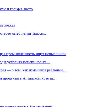
атье и гольфы. Фото
ше хоккея
лотерее на 20-летии Трассы…
ющая промышленность ищет новые ниши
год в условиях поиска новых…
рая — о том, как изменился реальный…
на продукты в Алтайском крае за…
гие университеты. Комментарий…