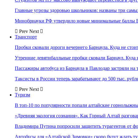
Главные угрозы здоровью школьников: названы три самых
Минобрнауки РФ утвердило новые минимальные баллы Е
Prev
Next
Транспорт
Пробки сковали дороги вечернего Барнаула. Куда не стоит
Утренние девятибалльные пробки сковали Барнаул. Куда н
Пассажиры автобуса из Барнаула в Павлодар застряли на 
Таксисты в России теперь зарабатывают до 500 тыс. рубл
Prev
Next
Туризм
В топ-10 по популярности попали алтайские горнолыжн
«Древняя экология сознания». Как Горный Алтай разгова
Владимира Путина попросили защитить турагентов от ф
Автобусы для «Алтайской Зимовки» скоро будут ждать ту