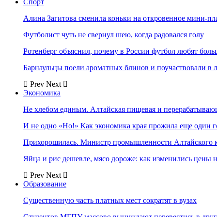
Спорт
Алина Загитова сменила коньки на откровенное мини-пл
Футболист чуть не свернул шею, когда радовался голу
Ротенберг объяснил, почему в России футбол любят боль
Барнаульцы поели ароматных блинов и поучаствовали в 
Prev
Next
Экономика
Не хлебом единым. Алтайская пищевая и перерабатыва
И не одно «Но!» Как экономика края прожила еще один 
Прихорошилась. Министр промышленности Алтайского к
Яйца и рис дешевле, мясо дороже: как изменились цены 
Prev
Next
Образование
Существенную часть платных мест сократят в вузах
Студентов МГПУ массово вынуждают перевестись в дру