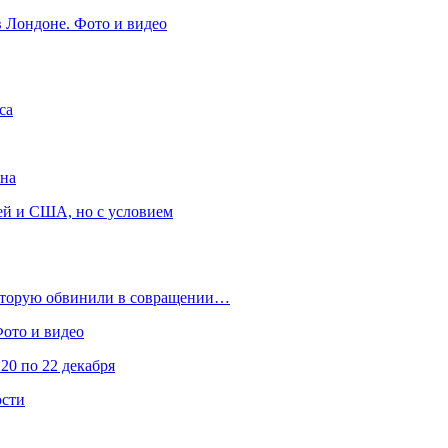
в Лондоне. Фото и видео
са
она
ей и США, но с условием
которую обвинили в совращении…
Фото и видео
20 по 22 декабря
ости