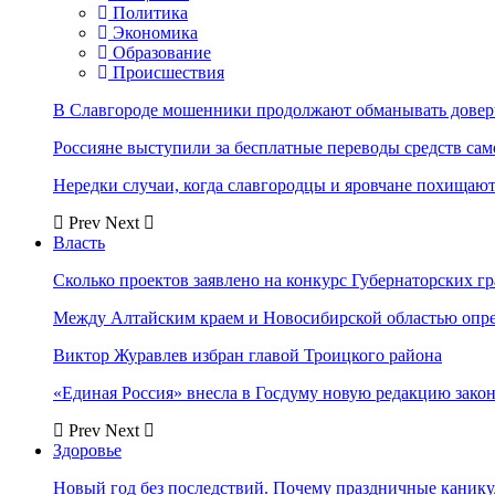
Политика
Экономика
Образование
Происшествия
В Славгороде мошенники продолжают обманывать довер
Россияне выступили за бесплатные переводы средств сам
Нередки случаи, когда славгородцы и яровчане похищают
Prev
Next
Власть
Сколько проектов заявлено на конкурс Губернаторских гр
Между Алтайским краем и Новосибирской областью опр
Виктор Журавлев избран главой Троицкого района
«Единая Россия» внесла в Госдуму новую редакцию закон
Prev
Next
Здоровье
Новый год без последствий. Почему праздничные каник