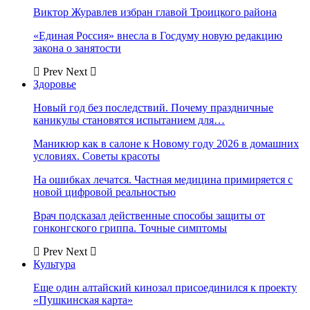
Виктор Журавлев избран главой Троицкого района
«Единая Россия» внесла в Госдуму новую редакцию
закона о занятости
Prev
Next
Здоровье
Новый год без последствий. Почему праздничные
каникулы становятся испытанием для…
Маникюр как в салоне к Новому году 2026 в домашних
условиях. Советы красоты
На ошибках лечатся. Частная медицина примиряется с
новой цифровой реальностью
Врач подсказал действенные способы защиты от
гонконгского гриппа. Точные симптомы
Prev
Next
Культура
Еще один алтайский кинозал присоединился к проекту
«Пушкинская карта»