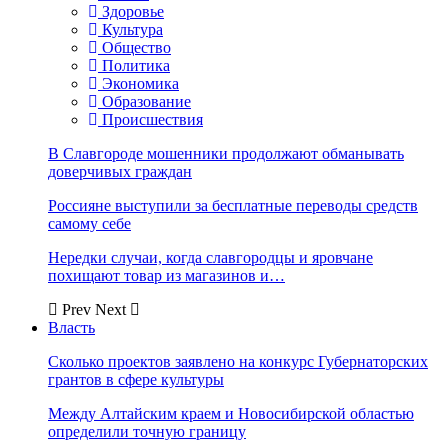
Здоровье
Культура
Общество
Политика
Экономика
Образование
Происшествия
В Славгороде мошенники продолжают обманывать
доверчивых граждан
Россияне выступили за бесплатные переводы средств
самому себе
Нередки случаи, когда славгородцы и яровчане
похищают товар из магазинов и…
Prev
Next
Власть
Сколько проектов заявлено на конкурс Губернаторских
грантов в сфере культуры
Между Алтайским краем и Новосибирской областью
определили точную границу