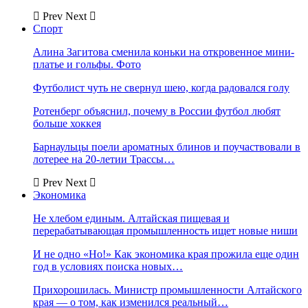
Prev
Next
Спорт
Алина Загитова сменила коньки на откровенное мини-
платье и гольфы. Фото
Футболист чуть не свернул шею, когда радовался голу
Ротенберг объяснил, почему в России футбол любят
больше хоккея
Барнаульцы поели ароматных блинов и поучаствовали в
лотерее на 20-летии Трассы…
Prev
Next
Экономика
Не хлебом единым. Алтайская пищевая и
перерабатывающая промышленность ищет новые ниши
И не одно «Но!» Как экономика края прожила еще один
год в условиях поиска новых…
Прихорошилась. Министр промышленности Алтайского
края — о том, как изменился реальный…