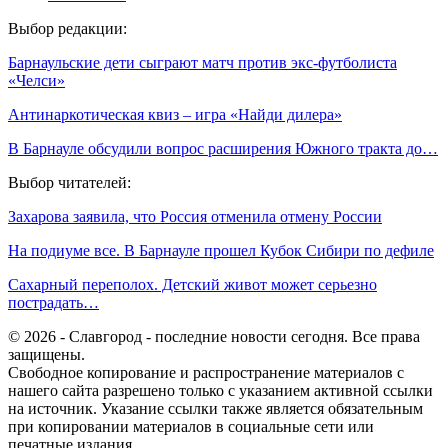
Выбор редакции:
Барнаульские дети сыграют матч против экс-футболиста
«Челси»
Антинаркотическая квиз – игра «Найди дилера»
В Барнауле обсудили вопрос расширения Южного тракта до…
Выбор читателей:
Захарова заявила, что Россия отменила отмену России
На подиуме все. В Барнауле прошел Кубок Сибири по дефиле
Сахарный переполох. Детский живот может серьезно
пострадать…
© 2026 - Славгород - последние новости сегодня. Все права
защищены.
Свободное копирование и распространение материалов с
нашего сайта разрешено только с указанием активной ссылки
на источник. Указание ссылки также является обязательным
при копировании материалов в социальные сети или
печатные издания.