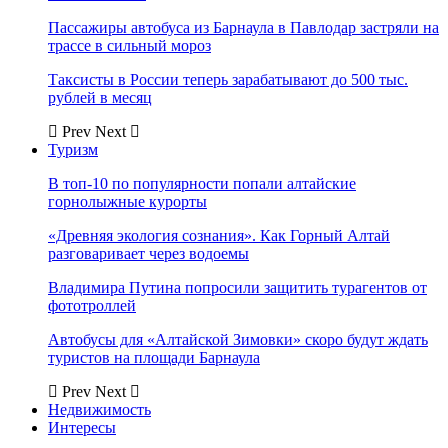
Пассажиры автобуса из Барнаула в Павлодар застряли на
трассе в сильный мороз
Таксисты в России теперь зарабатывают до 500 тыс.
рублей в месяц
Prev
Next
Туризм
В топ-10 по популярности попали алтайские
горнолыжные курорты
«Древняя экология сознания». Как Горный Алтай
разговаривает через водоемы
Владимира Путина попросили защитить турагентов от
фототроллей
Автобусы для «Алтайской Зимовки» скоро будут ждать
туристов на площади Барнаула
Prev
Next
Недвижимость
Интересы