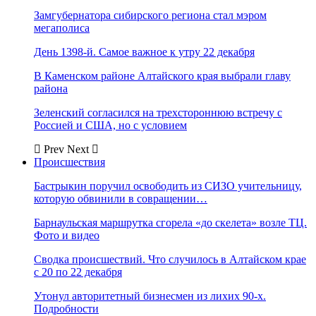
Замгубернатора сибирского региона стал мэром
мегаполиса
День 1398-й. Самое важное к утру 22 декабря
В Каменском районе Алтайского края выбрали главу
района
Зеленский согласился на трехстороннюю встречу с
Россией и США, но с условием
Prev
Next
Происшествия
Бастрыкин поручил освободить из СИЗО учительницу,
которую обвинили в совращении…
Барнаульская маршрутка сгорела «до скелета» возле ТЦ.
Фото и видео
Сводка происшествий. Что случилось в Алтайском крае
с 20 по 22 декабря
Утонул авторитетный бизнесмен из лихих 90-х.
Подробности