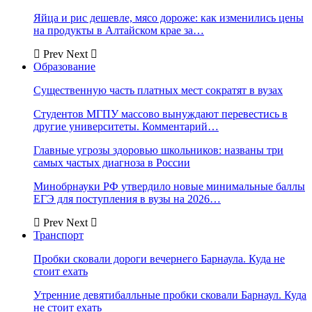
Яйца и рис дешевле, мясо дороже: как изменились цены
на продукты в Алтайском крае за…
Prev
Next
Образование
Существенную часть платных мест сократят в вузах
Студентов МГПУ массово вынуждают перевестись в
другие университеты. Комментарий…
Главные угрозы здоровью школьников: названы три
самых частых диагноза в России
Минобрнауки РФ утвердило новые минимальные баллы
ЕГЭ для поступления в вузы на 2026…
Prev
Next
Транспорт
Пробки сковали дороги вечернего Барнаула. Куда не
стоит ехать
Утренние девятибалльные пробки сковали Барнаул. Куда
не стоит ехать