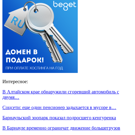
Интересное:
В Алтайском крае обнаружили сгоревший автомобиль с
двумя…
Соцсети: еще один пенсионер задыхается в мусоре в…
Барнаульский зоопарк показал подросшего кенгуренка
В Барнауле временно ограничат движение большегрузов