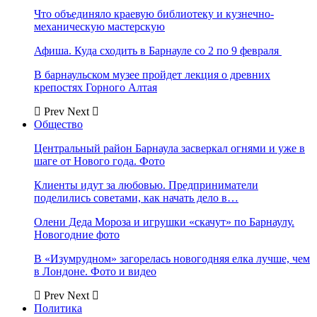
Что объединяло краевую библиотеку и кузнечно-
механическую мастерскую
Афиша. Куда сходить в Барнауле со 2 по 9 февраля
В барнаульском музее пройдет лекция о древних
крепостях Горного Алтая
Prev
Next
Общество
Центральный район Барнаула засверкал огнями и уже в
шаге от Нового года. Фото
Клиенты идут за любовью. Предприниматели
поделились советами, как начать дело в…
Олени Деда Мороза и игрушки «скачут» по Барнаулу.
Новогодние фото
В «Изумрудном» загорелась новогодняя елка лучше, чем
в Лондоне. Фото и видео
Prev
Next
Политика