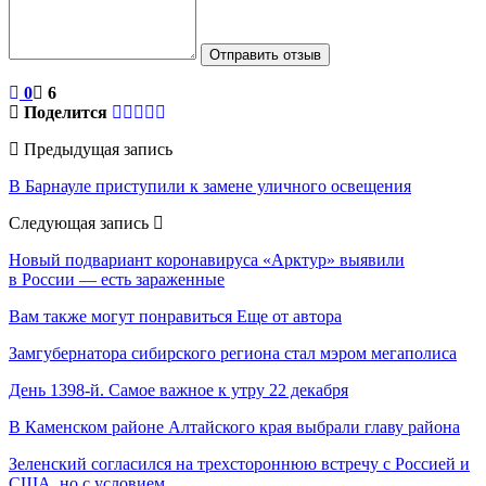
Отправить отзыв
0
6
Поделится
Предыдущая запись
В Барнауле приступили к замене уличного освещения
Следующая запись
Новый подвариант коронавируса «Арктур» выявили
в России — есть зараженные
Вам также могут понравиться
Еще от автора
Замгубернатора сибирского региона стал мэром мегаполиса
День 1398-й. Самое важное к утру 22 декабря
В Каменском районе Алтайского края выбрали главу района
Зеленский согласился на трехстороннюю встречу с Россией и
США, но с условием