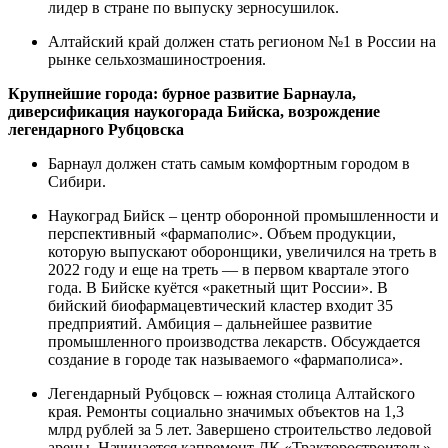
лидер в стране по выпуску зерносушилок.
Алтайский край должен стать регионом №1 в России на
рынке сельхозмашиностроения.
Крупнейшие города: бурное развитие Барнаула,
диверсификация наукогорада Бийска, возрождение
легендарного Рубцовска
Барнаул должен стать самым комфортным городом в
Сибири.
Наукоград Бийск – центр оборонной промышленности и
перспективный «фармаполис». Объем продукции,
которую выпускают оборонщики, увеличился на треть в
2022 году и еще на треть — в первом квартале этого
года. В Бийске куётся «ракетный щит России». В
бийский биофармацевтический кластер входит 35
предприятий. Амбиция – дальнейшее развитие
промышленного производства лекарств. Обсуждается
создание в городе так называемого «фармаполиса».
Легендарный Рубцовск – южная столица Алтайского
края. Ремонты социально значимых объектов на 1,3
млрд рублей за 5 лет. Завершено строительство ледовой
арены. Начинается капремонт ДК «Тракторостроитель».