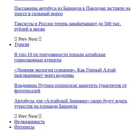
Пассажиры автобуса из Барнаула в Павлодар застряли на
трассе в сильный мороз
Таксисты в России теперь зарабатывают до 500 тыс.
рублей в месяц
Prev
Next
Туризм
В топ-10 по популярности попали алтайские
горнолыжные курорты
«Древняя экология сознания». Как Горный Алтай
разговаривает через водоемы
Владимира Путина попросили защитить турагентов от
фототроллей
Автобусы для «Алтайской Зимовки» скоро будут ждать
туристов на площади Барнаула
Prev
Next
Недвижимость
Интересы