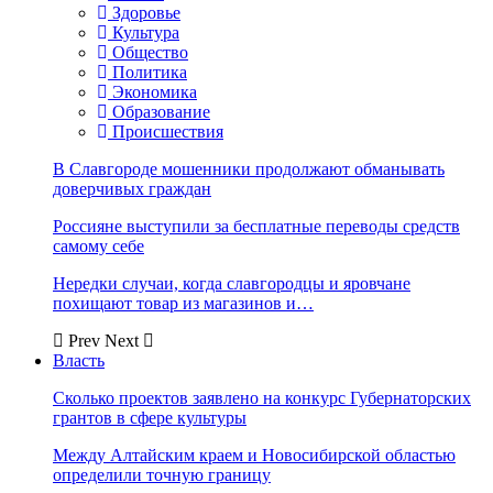
Здоровье
Культура
Общество
Политика
Экономика
Образование
Происшествия
В Славгороде мошенники продолжают обманывать
доверчивых граждан
Россияне выступили за бесплатные переводы средств
самому себе
Нередки случаи, когда славгородцы и яровчане
похищают товар из магазинов и…
Prev
Next
Власть
Сколько проектов заявлено на конкурс Губернаторских
грантов в сфере культуры
Между Алтайским краем и Новосибирской областью
определили точную границу