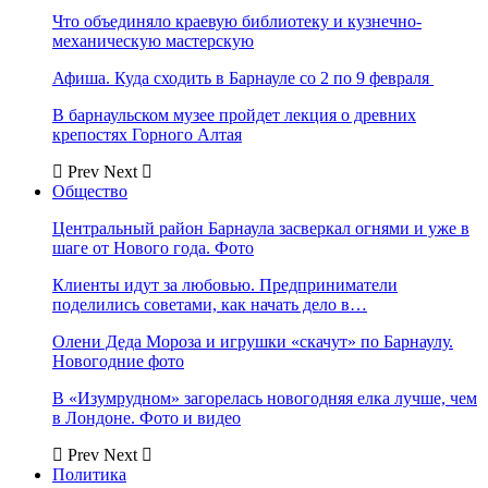
Что объединяло краевую библиотеку и кузнечно-
механическую мастерскую
Афиша. Куда сходить в Барнауле со 2 по 9 февраля
В барнаульском музее пройдет лекция о древних
крепостях Горного Алтая
Prev
Next
Общество
Центральный район Барнаула засверкал огнями и уже в
шаге от Нового года. Фото
Клиенты идут за любовью. Предприниматели
поделились советами, как начать дело в…
Олени Деда Мороза и игрушки «скачут» по Барнаулу.
Новогодние фото
В «Изумрудном» загорелась новогодняя елка лучше, чем
в Лондоне. Фото и видео
Prev
Next
Политика