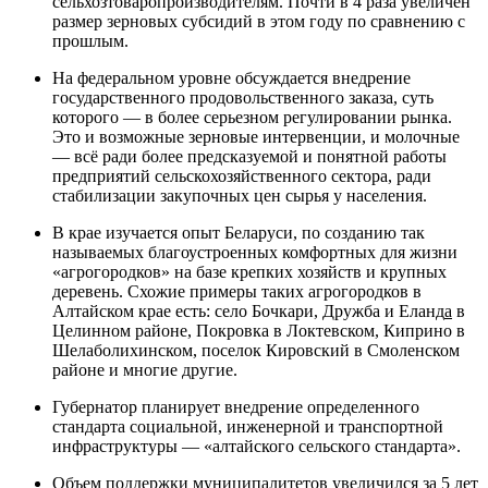
сельхозтоваропроизводителям. Почти в 4 раза увеличен
размер зерновых субсидий в этом году по сравнению с
прошлым.
На федеральном уровне обсуждается внедрение
государственного продовольственного заказа, суть
которого — в более серьезном регулировании рынка.
Это и возможные зерновые интервенции, и молочные
— всё ради более предсказуемой и понятной работы
предприятий сельскохозяйственного сектора, ради
стабилизации закупочных цен сырья у населения.
В крае изучается опыт Беларуси, по созданию так
называемых благоустроенных комфортных для жизни
«агрогородков» на базе крепких хозяйств и крупных
деревень. Схожие примеры таких агрогородков в
Алтайском крае есть: село Бочкари, Дружба и Еланд
а
в
Целинном районе, Покровка в Локтевском, Киприно в
Шелаболихинском, поселок Кировский в Смоленском
районе и многие другие.
Губернатор планирует внедрение определенного
стандарта социальной, инженерной и транспортной
инфраструктуры — «алтайского сельского стандарта».
Объем поддержки муниципалитетов увеличился за 5 лет