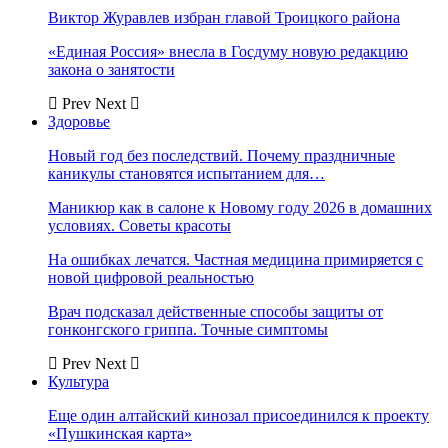
Виктор Журавлев избран главой Троицкого района
«Единая Россия» внесла в Госдуму новую редакцию
закона о занятости
Prev
Next
Здоровье
Новый год без последствий. Почему праздничные
каникулы становятся испытанием для…
Маникюр как в салоне к Новому году 2026 в домашних
условиях. Советы красоты
На ошибках лечатся. Частная медицина примиряется с
новой цифровой реальностью
Врач подсказал действенные способы защиты от
гонконгского гриппа. Точные симптомы
Prev
Next
Культура
Еще один алтайский кинозал присоединился к проекту
«Пушкинская карта»