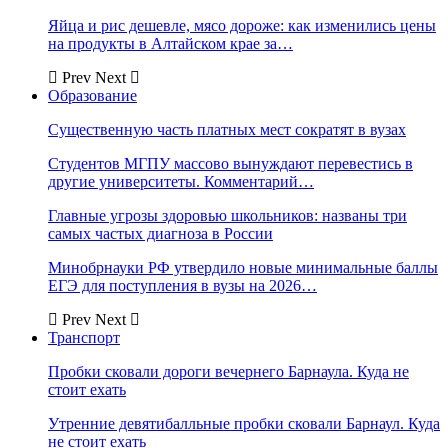
Яйца и рис дешевле, мясо дороже: как изменились цены
на продукты в Алтайском крае за…
Prev
Next
Образование
Существенную часть платных мест сократят в вузах
Студентов МГПУ массово вынуждают перевестись в
другие университеты. Комментарий…
Главные угрозы здоровью школьников: названы три
самых частых диагноза в России
Минобрнауки РФ утвердило новые минимальные баллы
ЕГЭ для поступления в вузы на 2026…
Prev
Next
Транспорт
Пробки сковали дороги вечернего Барнаула. Куда не
стоит ехать
Утренние девятибалльные пробки сковали Барнаул. Куда
не стоит ехать