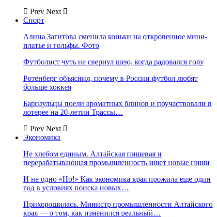
Prev
Next
Спорт
Алина Загитова сменила коньки на откровенное мини-
платье и гольфы. Фото
Футболист чуть не свернул шею, когда радовался голу
Ротенберг объяснил, почему в России футбол любят
больше хоккея
Барнаульцы поели ароматных блинов и поучаствовали в
лотерее на 20-летии Трассы…
Prev
Next
Экономика
Не хлебом единым. Алтайская пищевая и
перерабатывающая промышленность ищет новые ниши
И не одно «Но!» Как экономика края прожила еще один
год в условиях поиска новых…
Прихорошилась. Министр промышленности Алтайского
края — о том, как изменился реальный…