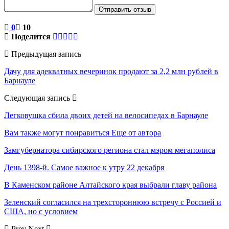
Отправить отзыв
0
10
Поделится
Предыдущая запись
Дачу для адекватных вечеринок продают за 2,2 млн рублей в
Барнауле
Следующая запись
Легковушка сбила двоих детей на велосипедах в Барнауле
Вам также могут понравиться
Еще от автора
Замгубернатора сибирского региона стал мэром мегаполиса
День 1398-й. Самое важное к утру 22 декабря
В Каменском районе Алтайского края выбрали главу района
Зеленский согласился на трехстороннюю встречу с Россией и
США, но с условием
Prev
Next