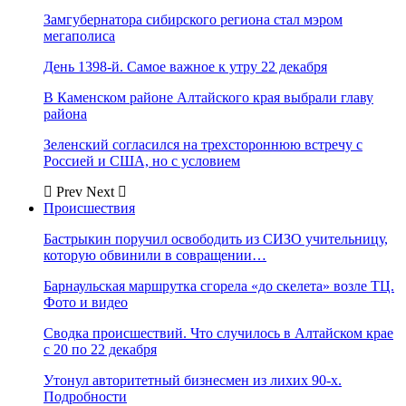
Замгубернатора сибирского региона стал мэром
мегаполиса
День 1398-й. Самое важное к утру 22 декабря
В Каменском районе Алтайского края выбрали главу
района
Зеленский согласился на трехстороннюю встречу с
Россией и США, но с условием
Prev
Next
Происшествия
Бастрыкин поручил освободить из СИЗО учительницу,
которую обвинили в совращении…
Барнаульская маршрутка сгорела «до скелета» возле ТЦ.
Фото и видео
Сводка происшествий. Что случилось в Алтайском крае
с 20 по 22 декабря
Утонул авторитетный бизнесмен из лихих 90-х.
Подробности