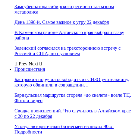
Замгубернатора сибирского региона стал мэром
мегаполиса
День 1398-й. Самое важное к утру 22 декабря
В Каменском районе Алтайского края выбрали главу
района
Зеленский согласился на трехстороннюю встречу с
Россией и США, но с условием
Prev
Next
Происшествия
Бастрыкин поручил освободить из СИЗО учительницу,
которую обвинили в совращении…
Барнаульская маршрутка сгорела «до скелета» возле ТЦ.
Фото и видео
Сводка происшествий. Что случилось в Алтайском крае
с 20 по 22 декабря
Утонул авторитетный бизнесмен из лихих 90-х.
Подробности