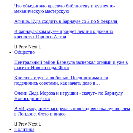
Что объединяло краевую библиотеку и кузнечно-
механическую мастерскую
Афиша. Куда сходить в Барнауле со 2 по 9 февраля
В барнаульском музее пройдет лекция о древних
крепостях Горного Алтая
Prev
Next
Общество
Центральный район Барнаула засверкал огнями и уже в
шаге от Нового года. Фото
Клиенты идут за любовью. Предприниматели
поделились советами, как начать дело в…
Олени Деда Мороза и игрушки «скачут» по Барнаулу.
Новогодние фото
В «Изумрудном» загорелась новогодняя елка лучше, чем
в Лондоне. Фото и видео
Prev
Next
Политика