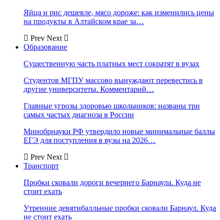
Яйца и рис дешевле, мясо дороже: как изменились цены
на продукты в Алтайском крае за…
Prev
Next
Образование
Существенную часть платных мест сократят в вузах
Студентов МГПУ массово вынуждают перевестись в
другие университеты. Комментарий…
Главные угрозы здоровью школьников: названы три
самых частых диагноза в России
Минобрнауки РФ утвердило новые минимальные баллы
ЕГЭ для поступления в вузы на 2026…
Prev
Next
Транспорт
Пробки сковали дороги вечернего Барнаула. Куда не
стоит ехать
Утренние девятибалльные пробки сковали Барнаул. Куда
не стоит ехать