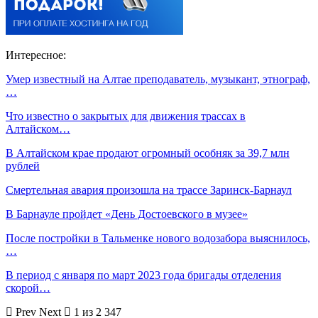
Интересное:
Умер известный на Алтае преподаватель, музыкант, этнограф,
…
Что известно о закрытых для движения трассах в
Алтайском…
В Алтайском крае продают огромный особняк за 39,7 млн
рублей
Смертельная авария произошла на трассе Заринск-Барнаул
В Барнауле пройдет «День Достоевского в музее»
После постройки в Тальменке нового водозабора выяснилось,
…
В период с января по март 2023 года бригады отделения
скорой…
Prev
Next
1 из 2 347