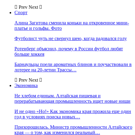
Prev
Next
Спорт
Алина Загитова сменила коньки на откровенное мини-
платье и гольфы. Фото
Футболист чуть не свернул шею, когда радовался голу
Ротенберг объяснил, почему в России футбол любят
больше хоккея
Барнаульцы поели ароматных блинов и поучаствовали в
лотерее на 20-летии Трассы…
Prev
Next
Экономика
Не хлебом единым. Алтайская пищевая и
перерабатывающая промышленность ищет новые ниши
И не одно «Но!» Как экономика края прожила еще один
год в условиях поиска новых…
Прихорошилась. Министр промышленности Алтайского
края — о том, как изменился реальный…