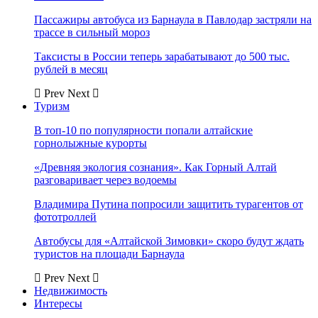
Пассажиры автобуса из Барнаула в Павлодар застряли на
трассе в сильный мороз
Таксисты в России теперь зарабатывают до 500 тыс.
рублей в месяц
Prev
Next
Туризм
В топ-10 по популярности попали алтайские
горнолыжные курорты
«Древняя экология сознания». Как Горный Алтай
разговаривает через водоемы
Владимира Путина попросили защитить турагентов от
фототроллей
Автобусы для «Алтайской Зимовки» скоро будут ждать
туристов на площади Барнаула
Prev
Next
Недвижимость
Интересы