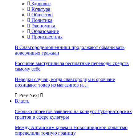
Здоровье
Культура
Общество
Политика
Экономика
Образование
Происшествия
В Славгороде мошенники продолжают обманывать
доверчивых граждан
Россияне выступили за бесплатные переводы средств
самому себе
Нередки случаи, когда славгородцы и яровчане
похищают товар из магазинов и…
Prev
Next
Власть
Сколько проектов заявлено на конкурс Губернаторских
грантов в сфере культуры
Между Алтайским краем и Новосибирской областью
определили точную границу