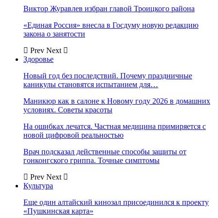
Виктор Журавлев избран главой Троицкого района
«Единая Россия» внесла в Госдуму новую редакцию
закона о занятости
Prev
Next
Здоровье
Новый год без последствий. Почему праздничные
каникулы становятся испытанием для…
Маникюр как в салоне к Новому году 2026 в домашних
условиях. Советы красоты
На ошибках лечатся. Частная медицина примиряется с
новой цифровой реальностью
Врач подсказал действенные способы защиты от
гонконгского гриппа. Точные симптомы
Prev
Next
Культура
Еще один алтайский кинозал присоединился к проекту
«Пушкинская карта»