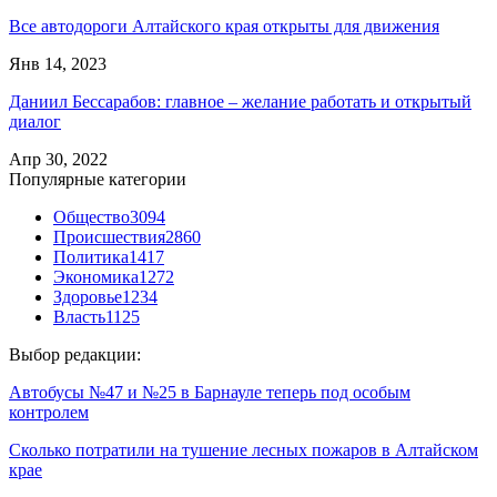
Все автодороги Алтайского края открыты для движения
Янв 14, 2023
Даниил Бессарабов: главное – желание работать и открытый
диалог
Апр 30, 2022
Популярные категории
Общество
3094
Происшествия
2860
Политика
1417
Экономика
1272
Здоровье
1234
Власть
1125
Выбор редакции:
Автобусы №47 и №25 в Барнауле теперь под особым
контролем
Сколько потратили на тушение лесных пожаров в Алтайском
крае