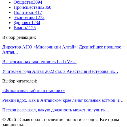
Общество
3094
Происшествия
2860
Политика
1417
Экономика
1272
Здоровье
1234
Власть
1125
Выбор редакции:
Директор АНО «Многоликий Алтай»: Древнейшее прошлое
Алтая…
В автосалонах закончились Lada Vesta
Учителем года Алтая-2022 стала Анастасия Нестерова из…
Выбор читателей:
«Финансовая забота о старших»
Резкий вдох. Как в Алтайском крае лечат больных астмой и…
Песков рассказал, какую должность может получить…
© 2026 - Славгород - последние новости сегодня. Все права
защищены.