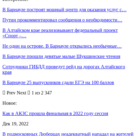
В Барнауле построят мощный центр для оказания услуг с…
Путин прокомментировал сообщения о необходимости…
В Алтайском крае реализовывают федеральный проект
«Спорт –…
Не один на острове. В Барнауле открылись необычные…
В Барнауле прошли девятые малые Шукшинские чтения
Сотрудники ГИБДД проведут рейд на дорогах Алтайского
края
В Барнауле 25 выпускников сдали ЕГЭ на 100 баллов
Prev
Next
1 из 2 347
Новое:
Как в АКЗС прошла финальная в 2022 году сессия
Дек 19, 2022
В подмосковных Люберцах неадекватный нападал на жителей