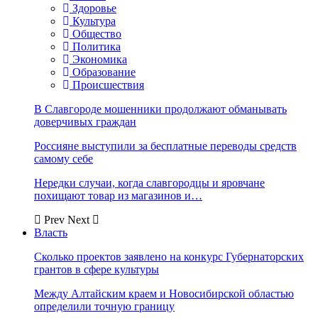
Здоровье
Культура
Общество
Политика
Экономика
Образование
Происшествия
В Славгороде мошенники продолжают обманывать
доверчивых граждан
Россияне выступили за бесплатные переводы средств
самому себе
Нередки случаи, когда славгородцы и яровчане
похищают товар из магазинов и…
Prev
Next
Власть
Сколько проектов заявлено на конкурс Губернаторских
грантов в сфере культуры
Между Алтайским краем и Новосибирской областью
определили точную границу