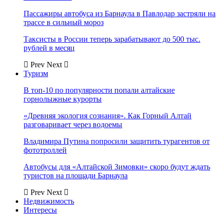
Пассажиры автобуса из Барнаула в Павлодар застряли на
трассе в сильный мороз
Таксисты в России теперь зарабатывают до 500 тыс.
рублей в месяц
Prev
Next
Туризм
В топ-10 по популярности попали алтайские
горнолыжные курорты
«Древняя экология сознания». Как Горный Алтай
разговаривает через водоемы
Владимира Путина попросили защитить турагентов от
фототроллей
Автобусы для «Алтайской Зимовки» скоро будут ждать
туристов на площади Барнаула
Prev
Next
Недвижимость
Интересы