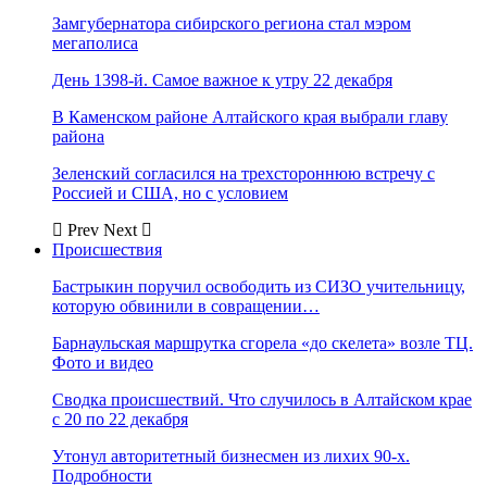
Замгубернатора сибирского региона стал мэром
мегаполиса
День 1398-й. Самое важное к утру 22 декабря
В Каменском районе Алтайского края выбрали главу
района
Зеленский согласился на трехстороннюю встречу с
Россией и США, но с условием
Prev
Next
Происшествия
Бастрыкин поручил освободить из СИЗО учительницу,
которую обвинили в совращении…
Барнаульская маршрутка сгорела «до скелета» возле ТЦ.
Фото и видео
Сводка происшествий. Что случилось в Алтайском крае
с 20 по 22 декабря
Утонул авторитетный бизнесмен из лихих 90-х.
Подробности