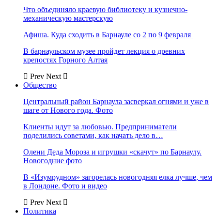
Что объединяло краевую библиотеку и кузнечно-
механическую мастерскую
Афиша. Куда сходить в Барнауле со 2 по 9 февраля
В барнаульском музее пройдет лекция о древних
крепостях Горного Алтая
Prev
Next
Общество
Центральный район Барнаула засверкал огнями и уже в
шаге от Нового года. Фото
Клиенты идут за любовью. Предприниматели
поделились советами, как начать дело в…
Олени Деда Мороза и игрушки «скачут» по Барнаулу.
Новогодние фото
В «Изумрудном» загорелась новогодняя елка лучше, чем
в Лондоне. Фото и видео
Prev
Next
Политика