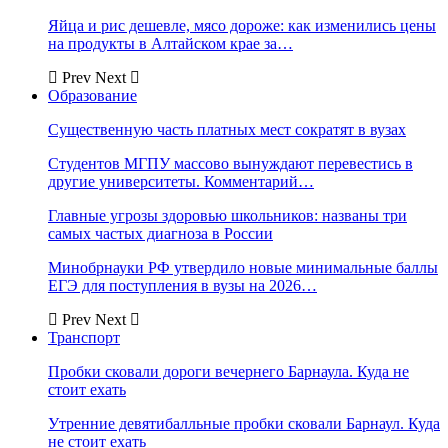
Яйца и рис дешевле, мясо дороже: как изменились цены
на продукты в Алтайском крае за…
Prev
Next
Образование
Существенную часть платных мест сократят в вузах
Студентов МГПУ массово вынуждают перевестись в
другие университеты. Комментарий…
Главные угрозы здоровью школьников: названы три
самых частых диагноза в России
Минобрнауки РФ утвердило новые минимальные баллы
ЕГЭ для поступления в вузы на 2026…
Prev
Next
Транспорт
Пробки сковали дороги вечернего Барнаула. Куда не
стоит ехать
Утренние девятибалльные пробки сковали Барнаул. Куда
не стоит ехать