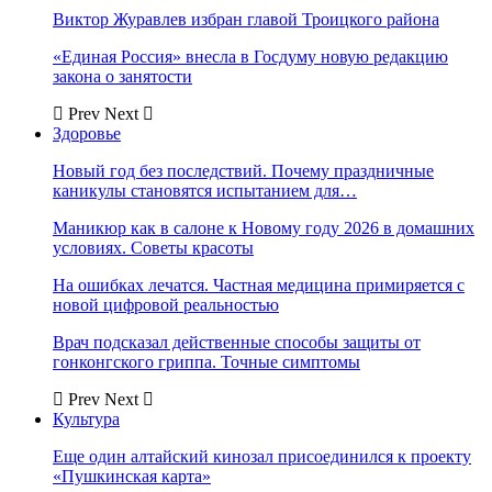
Виктор Журавлев избран главой Троицкого района
«Единая Россия» внесла в Госдуму новую редакцию
закона о занятости
Prev
Next
Здоровье
Новый год без последствий. Почему праздничные
каникулы становятся испытанием для…
Маникюр как в салоне к Новому году 2026 в домашних
условиях. Советы красоты
На ошибках лечатся. Частная медицина примиряется с
новой цифровой реальностью
Врач подсказал действенные способы защиты от
гонконгского гриппа. Точные симптомы
Prev
Next
Культура
Еще один алтайский кинозал присоединился к проекту
«Пушкинская карта»