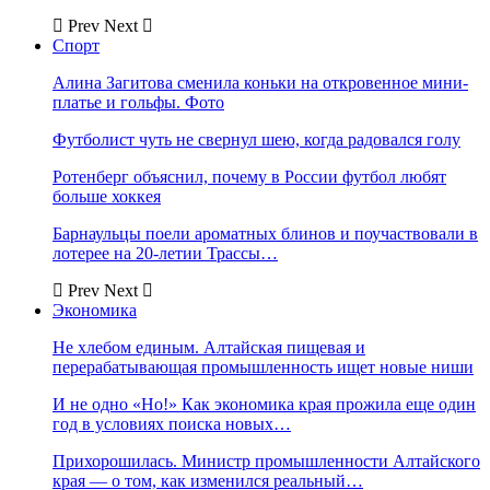
Prev
Next
Спорт
Алина Загитова сменила коньки на откровенное мини-
платье и гольфы. Фото
Футболист чуть не свернул шею, когда радовался голу
Ротенберг объяснил, почему в России футбол любят
больше хоккея
Барнаульцы поели ароматных блинов и поучаствовали в
лотерее на 20-летии Трассы…
Prev
Next
Экономика
Не хлебом единым. Алтайская пищевая и
перерабатывающая промышленность ищет новые ниши
И не одно «Но!» Как экономика края прожила еще один
год в условиях поиска новых…
Прихорошилась. Министр промышленности Алтайского
края — о том, как изменился реальный…