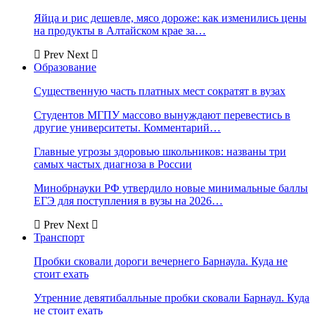
Яйца и рис дешевле, мясо дороже: как изменились цены
на продукты в Алтайском крае за…
Prev
Next
Образование
Существенную часть платных мест сократят в вузах
Студентов МГПУ массово вынуждают перевестись в
другие университеты. Комментарий…
Главные угрозы здоровью школьников: названы три
самых частых диагноза в России
Минобрнауки РФ утвердило новые минимальные баллы
ЕГЭ для поступления в вузы на 2026…
Prev
Next
Транспорт
Пробки сковали дороги вечернего Барнаула. Куда не
стоит ехать
Утренние девятибалльные пробки сковали Барнаул. Куда
не стоит ехать