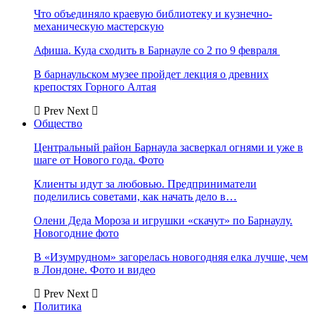
Что объединяло краевую библиотеку и кузнечно-
механическую мастерскую
Афиша. Куда сходить в Барнауле со 2 по 9 февраля
В барнаульском музее пройдет лекция о древних
крепостях Горного Алтая
Prev
Next
Общество
Центральный район Барнаула засверкал огнями и уже в
шаге от Нового года. Фото
Клиенты идут за любовью. Предприниматели
поделились советами, как начать дело в…
Олени Деда Мороза и игрушки «скачут» по Барнаулу.
Новогодние фото
В «Изумрудном» загорелась новогодняя елка лучше, чем
в Лондоне. Фото и видео
Prev
Next
Политика