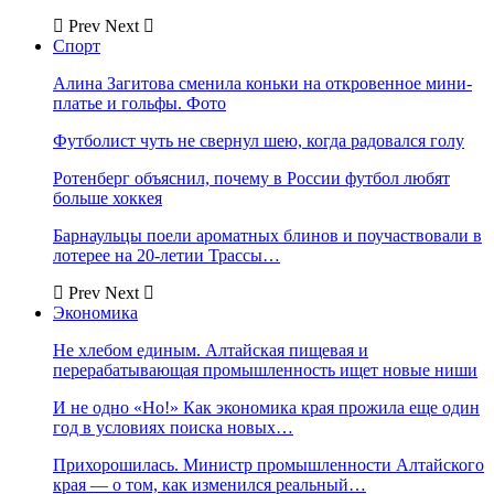
Prev
Next
Спорт
Алина Загитова сменила коньки на откровенное мини-
платье и гольфы. Фото
Футболист чуть не свернул шею, когда радовался голу
Ротенберг объяснил, почему в России футбол любят
больше хоккея
Барнаульцы поели ароматных блинов и поучаствовали в
лотерее на 20-летии Трассы…
Prev
Next
Экономика
Не хлебом единым. Алтайская пищевая и
перерабатывающая промышленность ищет новые ниши
И не одно «Но!» Как экономика края прожила еще один
год в условиях поиска новых…
Прихорошилась. Министр промышленности Алтайского
края — о том, как изменился реальный…