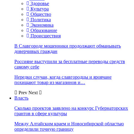
Здоровье
Культура
Общество
Политика
Экономика
Образование
Происшествия
В Славгороде мошенники продолжают обманывать
доверчивых граждан
Россияне выступили за бесплатные переводы средств
самому себе
Нередки случаи, когда славгородцы и яровчане
похищают товар из магазинов и…
Prev
Next
Власть
Сколько проектов заявлено на конкурс Губернаторских
грантов в сфере культуры
Между Алтайским краем и Новосибирской областью
определили точную границу