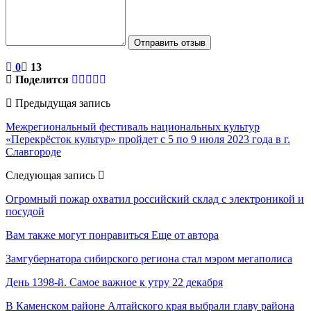
Отправить отзыв
0
13
Поделится
Предыдущая запись
Межрегиональный фестиваль национальных культур
«Перекрёсток культур» пройдет с 5 по 9 июля 2023 года в г.
Славгороде
Следующая запись
Огромный пожар охватил российский склад с электроникой и
посудой
Вам также могут понравиться
Еще от автора
Замгубернатора сибирского региона стал мэром мегаполиса
День 1398-й. Самое важное к утру 22 декабря
В Каменском районе Алтайского края выбрали главу района