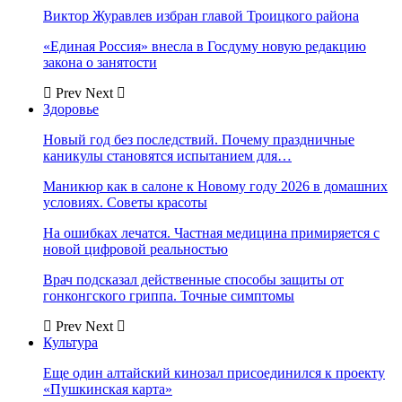
Виктор Журавлев избран главой Троицкого района
«Единая Россия» внесла в Госдуму новую редакцию
закона о занятости
Prev
Next
Здоровье
Новый год без последствий. Почему праздничные
каникулы становятся испытанием для…
Маникюр как в салоне к Новому году 2026 в домашних
условиях. Советы красоты
На ошибках лечатся. Частная медицина примиряется с
новой цифровой реальностью
Врач подсказал действенные способы защиты от
гонконгского гриппа. Точные симптомы
Prev
Next
Культура
Еще один алтайский кинозал присоединился к проекту
«Пушкинская карта»