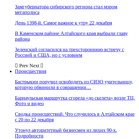
Замгубернатора сибирского региона стал мэром
мегаполиса
День 1398-й. Самое важное к утру 22 декабря
В Каменском районе Алтайского края выбрали главу
района
Зеленский согласился на трехстороннюю встречу с
Россией и США, но с условием
Prev
Next
Происшествия
Бастрыкин поручил освободить из СИЗО учительницу,
которую обвинили в совращении…
Барнаульская маршрутка сгорела «до скелета» возле ТЦ.
Фото и видео
Сводка происшествий. Что случилось в Алтайском крае
с 20 по 22 декабря
Утонул авторитетный бизнесмен из лихих 90-х.
Подробности