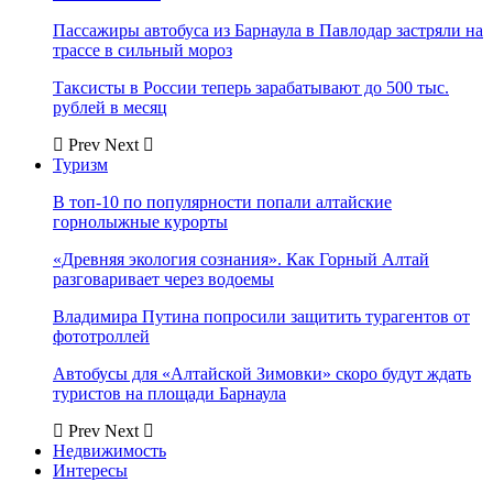
Пассажиры автобуса из Барнаула в Павлодар застряли на
трассе в сильный мороз
Таксисты в России теперь зарабатывают до 500 тыс.
рублей в месяц
Prev
Next
Туризм
В топ-10 по популярности попали алтайские
горнолыжные курорты
«Древняя экология сознания». Как Горный Алтай
разговаривает через водоемы
Владимира Путина попросили защитить турагентов от
фототроллей
Автобусы для «Алтайской Зимовки» скоро будут ждать
туристов на площади Барнаула
Prev
Next
Недвижимость
Интересы