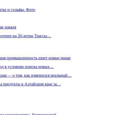
атье и гольфы. Фото
ше хоккея
лотерее на 20-летии Трассы…
ющая промышленность ищет новые ниши
год в условиях поиска новых…
рая — о том, как изменился реальный…
на продукты в Алтайском крае за…
гие университеты. Комментарий…