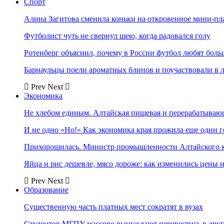
Спорт
Алина Загитова сменила коньки на откровенное мини-пл
Футболист чуть не свернул шею, когда радовался голу
Ротенберг объяснил, почему в России футбол любят боль
Барнаульцы поели ароматных блинов и поучаствовали в 
Prev
Next
Экономика
Не хлебом единым. Алтайская пищевая и перерабатыва
И не одно «Но!» Как экономика края прожила еще один 
Прихорошилась. Министр промышленности Алтайского к
Яйца и рис дешевле, мясо дороже: как изменились цены 
Prev
Next
Образование
Существенную часть платных мест сократят в вузах
Студентов МГПУ массово вынуждают перевестись в дру