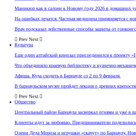
Маникюр как в салоне к Новому году 2026 в домашних у
На ошибках лечатся. Частная медицина примиряется с н
Врач подсказал действенные способы защиты от гонконг
Prev
Next
Культура
Еще один алтайский кинозал присоединился к проекту «
Что объединяло краевую библиотеку и кузнечно-механи
Афиша. Куда сходить в Барнауле со 2 по 9 февраля
В барнаульском музее пройдет лекция о древних крепост
Prev
Next
Общество
Центральный район Барнаула засверкал огнями и уже в ш
Клиенты идут за любовью. Предприниматели поделились 
Олени Деда Мороза и игрушки «скачут» по Барнаулу. Но