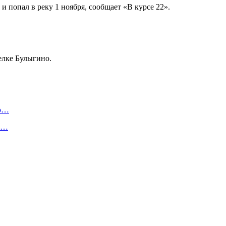
 и попал в реку 1 ноября, сообщает «В курсе 22».
елке Булыгино.
ую…
 и…