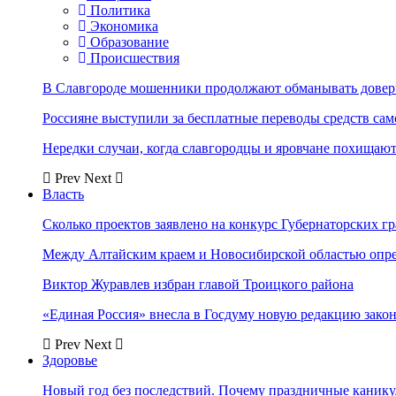
Политика
Экономика
Образование
Происшествия
В Славгороде мошенники продолжают обманывать довер
Россияне выступили за бесплатные переводы средств сам
Нередки случаи, когда славгородцы и яровчане похищают
Prev
Next
Власть
Сколько проектов заявлено на конкурс Губернаторских гр
Между Алтайским краем и Новосибирской областью опр
Виктор Журавлев избран главой Троицкого района
«Единая Россия» внесла в Госдуму новую редакцию закон
Prev
Next
Здоровье
Новый год без последствий. Почему праздничные каник