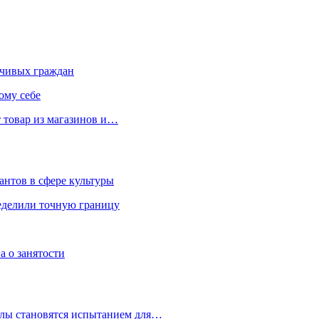
чивых граждан
ому себе
 товар из магазинов и…
антов в сфере культуры
еделили точную границу
а о занятости
улы становятся испытанием для…