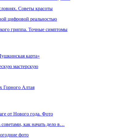
словиях. Советы красоты
овой цифровой реальностью
ского гриппа. Точные симптомы
Пушкинская карта»
ческую мастерскую
ях Горного Алтая
аге от Нового года. Фото
советами, как начать дело в…
вогодние фото