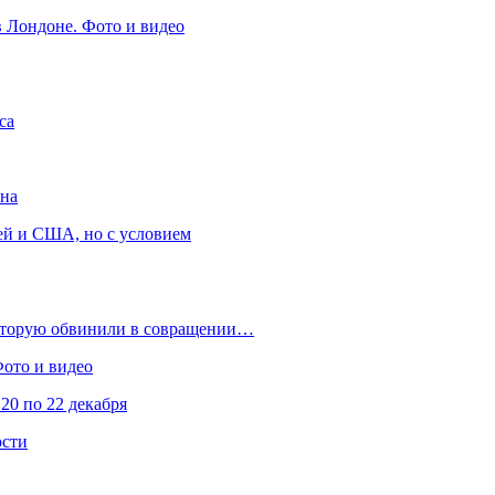
в Лондоне. Фото и видео
са
она
ей и США, но с условием
которую обвинили в совращении…
Фото и видео
20 по 22 декабря
ости