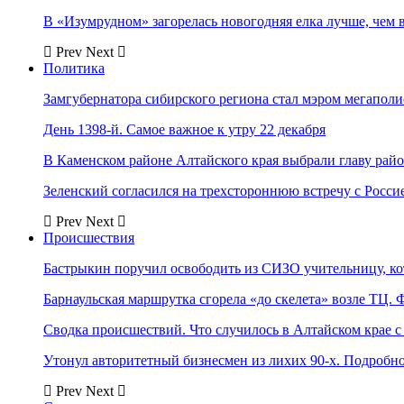
В «Изумрудном» загорелась новогодняя елка лучше, чем 
Prev
Next
Политика
Замгубернатора сибирского региона стал мэром мегаполи
День 1398-й. Самое важное к утру 22 декабря
В Каменском районе Алтайского края выбрали главу рай
Зеленский согласился на трехстороннюю встречу с Росси
Prev
Next
Происшествия
Бастрыкин поручил освободить из СИЗО учительницу, 
Барнаульская маршрутка сгорела «до скелета» возле ТЦ. 
Сводка происшествий. Что случилось в Алтайском крае с 
Утонул авторитетный бизнесмен из лихих 90-х. Подробн
Prev
Next