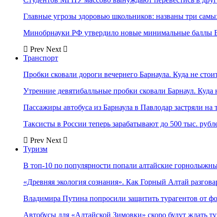
Главные угрозы здоровью школьников: названы три самых
Минобрнауки РФ утвердило новые минимальные баллы Е
Prev
Next
Транспорт
Пробки сковали дороги вечернего Барнаула. Куда не стоит
Утренние девятибалльные пробки сковали Барнаул. Куда н
Пассажиры автобуса из Барнаула в Павлодар застряли на 
Таксисты в России теперь зарабатывают до 500 тыс. рубл
Prev
Next
Туризм
В топ-10 по популярности попали алтайские горнолыжн
«Древняя экология сознания». Как Горный Алтай разгова
Владимира Путина попросили защитить турагентов от ф
Автобусы для «Алтайской Зимовки» скоро будут ждать ту