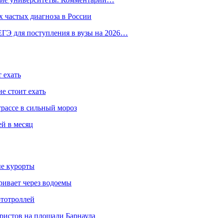
 частых диагноза в России
ГЭ для поступления в вузы на 2026…
 ехать
е стоит ехать
трассе в сильный мороз
ей в месяц
ые курорты
ривает через водоемы
ототроллей
ристов на площади Барнаула