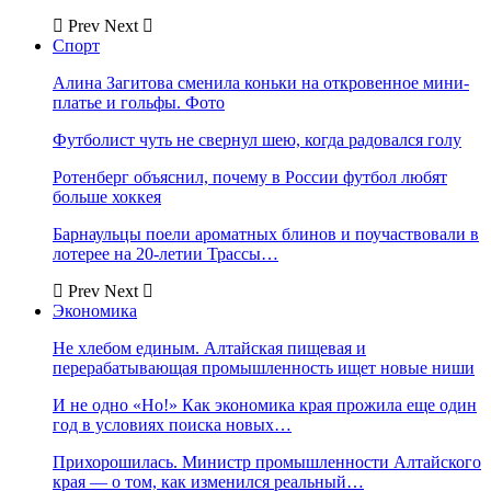
Prev
Next
Спорт
Алина Загитова сменила коньки на откровенное мини-
платье и гольфы. Фото
Футболист чуть не свернул шею, когда радовался голу
Ротенберг объяснил, почему в России футбол любят
больше хоккея
Барнаульцы поели ароматных блинов и поучаствовали в
лотерее на 20-летии Трассы…
Prev
Next
Экономика
Не хлебом единым. Алтайская пищевая и
перерабатывающая промышленность ищет новые ниши
И не одно «Но!» Как экономика края прожила еще один
год в условиях поиска новых…
Прихорошилась. Министр промышленности Алтайского
края — о том, как изменился реальный…