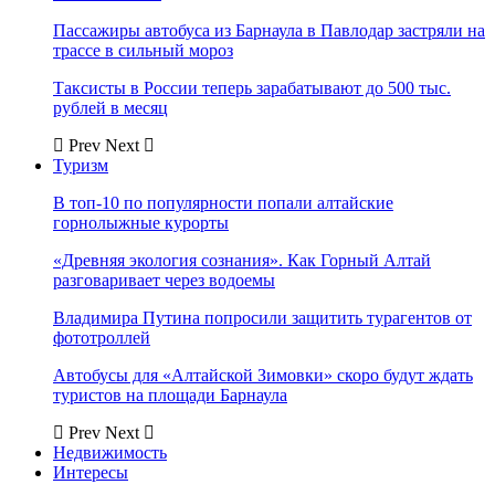
Пассажиры автобуса из Барнаула в Павлодар застряли на
трассе в сильный мороз
Таксисты в России теперь зарабатывают до 500 тыс.
рублей в месяц
Prev
Next
Туризм
В топ-10 по популярности попали алтайские
горнолыжные курорты
«Древняя экология сознания». Как Горный Алтай
разговаривает через водоемы
Владимира Путина попросили защитить турагентов от
фототроллей
Автобусы для «Алтайской Зимовки» скоро будут ждать
туристов на площади Барнаула
Prev
Next
Недвижимость
Интересы