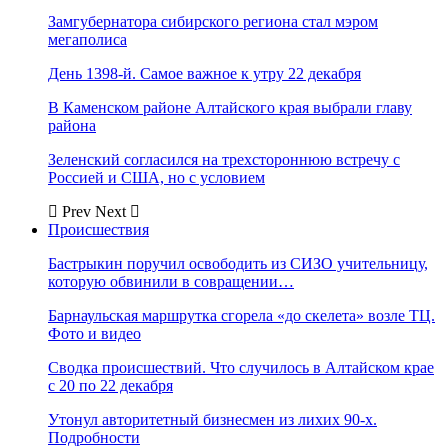
Замгубернатора сибирского региона стал мэром
мегаполиса
День 1398-й. Самое важное к утру 22 декабря
В Каменском районе Алтайского края выбрали главу
района
Зеленский согласился на трехстороннюю встречу с
Россией и США, но с условием
Prev
Next
Происшествия
Бастрыкин поручил освободить из СИЗО учительницу,
которую обвинили в совращении…
Барнаульская маршрутка сгорела «до скелета» возле ТЦ.
Фото и видео
Сводка происшествий. Что случилось в Алтайском крае
с 20 по 22 декабря
Утонул авторитетный бизнесмен из лихих 90-х.
Подробности