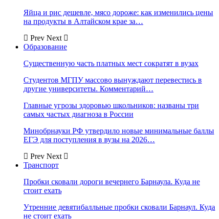
Яйца и рис дешевле, мясо дороже: как изменились цены
на продукты в Алтайском крае за…
Prev
Next
Образование
Существенную часть платных мест сократят в вузах
Студентов МГПУ массово вынуждают перевестись в
другие университеты. Комментарий…
Главные угрозы здоровью школьников: названы три
самых частых диагноза в России
Минобрнауки РФ утвердило новые минимальные баллы
ЕГЭ для поступления в вузы на 2026…
Prev
Next
Транспорт
Пробки сковали дороги вечернего Барнаула. Куда не
стоит ехать
Утренние девятибалльные пробки сковали Барнаул. Куда
не стоит ехать