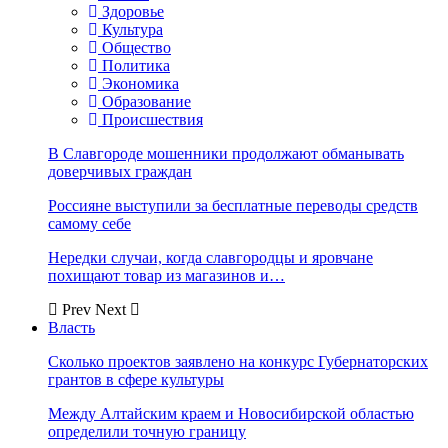
Здоровье
Культура
Общество
Политика
Экономика
Образование
Происшествия
В Славгороде мошенники продолжают обманывать
доверчивых граждан
Россияне выступили за бесплатные переводы средств
самому себе
Нередки случаи, когда славгородцы и яровчане
похищают товар из магазинов и…
Prev
Next
Власть
Сколько проектов заявлено на конкурс Губернаторских
грантов в сфере культуры
Между Алтайским краем и Новосибирской областью
определили точную границу