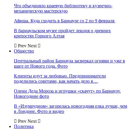
Что объединяло краевую библиотеку и кузнечно-
механическую мастерскую
Афиша. Куда сходить в Барнауле со 2 по 9 февраля
В барнаульском музее пройдет лекция о древних
крепостях Горного Алтая
Prev
Next
Общество
Центральный район Барнаула засверкал огнями и уже в
шаге от Нового года. Фото
Клиенты идут за любовью. Предприниматели
поделились советами, как начать дело в…
Олени Деда Мороза и игрушки «скачут» по Барнаулу.
Новогодние фото
В «Изумрудном» загорелась новогодняя елка лучше, чем
в Лондоне. Фото и видео
Prev
Next
Политика