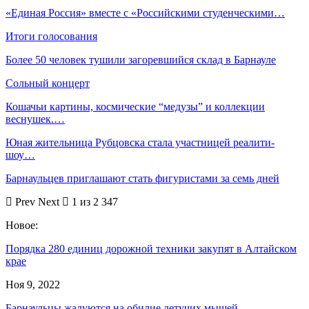
«Единая Россия» вместе с «Российскими студенческими…
Итоги голосования
Более 50 человек тушили загоревшийся склад в Барнауле
Сольный концерт
Кошачьи картины, космические “медузы” и коллекции
веснушек.…
Юная жительница Рубцовска стала участницей реалити-
шоу…
Барнаульцев приглашают стать фигуристами за семь дней
Prev
Next
1 из 2 347
Новое:
Порядка 280 единиц дорожной техники закупят в Алтайском
крае
Ноя 9, 2022
Барнаульцы жалуются на обилие летучих мышей