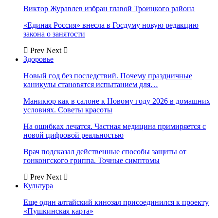
Виктор Журавлев избран главой Троицкого района
«Единая Россия» внесла в Госдуму новую редакцию
закона о занятости
Prev
Next
Здоровье
Новый год без последствий. Почему праздничные
каникулы становятся испытанием для…
Маникюр как в салоне к Новому году 2026 в домашних
условиях. Советы красоты
На ошибках лечатся. Частная медицина примиряется с
новой цифровой реальностью
Врач подсказал действенные способы защиты от
гонконгского гриппа. Точные симптомы
Prev
Next
Культура
Еще один алтайский кинозал присоединился к проекту
«Пушкинская карта»