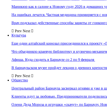
Маникюр как в салоне к Новому году 2026 в домашних у
На ошибках лечатся. Частная медицина примиряется с н
Врач подсказал действенные способы защиты от гонконг
Prev
Next
Культура
Еще один алтайский кинозал присоединился к проекту «
Что объединяло краевую библиотеку и кузнечно-механи
Афиша. Куда сходить в Барнауле со 2 по 9 февраля
В барнаульском музее пройдет лекция о древних крепост
Prev
Next
Общество
Центральный район Барнаула засверкал огнями и уже в ш
Клиенты идут за любовью. Предприниматели поделились 
Олени Деда Мороза и игрушки «скачут» по Барнаулу. Но