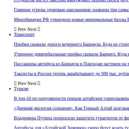
Главные угрозы здоровью школьников: названы три самых
Минобрнауки РФ утвердило новые минимальные баллы Е
Prev
Next
Транспорт
Пробки сковали дороги вечернего Барнаула. Куда не стоит
Утренние девятибалльные пробки сковали Барнаул. Куда н
Пассажиры автобуса из Барнаула в Павлодар застряли на 
Таксисты в России теперь зарабатывают до 500 тыс. рубл
Prev
Next
Туризм
В топ-10 по популярности попали алтайские горнолыжн
«Древняя экология сознания». Как Горный Алтай разгова
Владимира Путина попросили защитить турагентов от ф
Автобусы для «Алтайской Зимовки» скоро будут ждать ту