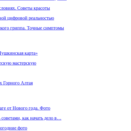
словиях. Советы красоты
овой цифровой реальностью
ского гриппа. Точные симптомы
Пушкинская карта»
ческую мастерскую
ях Горного Алтая
аге от Нового года. Фото
советами, как начать дело в…
вогодние фото