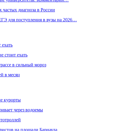
 частых диагноза в России
ГЭ для поступления в вузы на 2026…
 ехать
е стоит ехать
трассе в сильный мороз
ей в месяц
ые курорты
ривает через водоемы
ототроллей
ристов на площади Барнаула