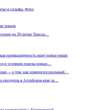
атье и гольфы. Фото
ше хоккея
лотерее на 20-летии Трассы…
ющая промышленность ищет новые ниши
год в условиях поиска новых…
рая — о том, как изменился реальный…
на продукты в Алтайском крае за…
гие университеты. Комментарий…