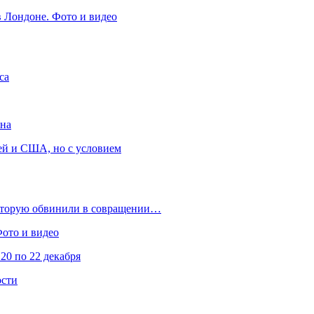
в Лондоне. Фото и видео
са
она
ей и США, но с условием
которую обвинили в совращении…
Фото и видео
20 по 22 декабря
ости