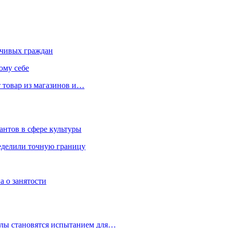
чивых граждан
ому себе
 товар из магазинов и…
антов в сфере культуры
еделили точную границу
а о занятости
улы становятся испытанием для…