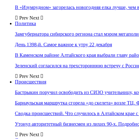
В «Изумрудном» загорелась новогодняя елка лучше, чем 
Prev
Next
Политика
Замгубернатора сибирского региона стал мэром мегаполи
День 1398-й. Самое важное к утру 22 декабря
В Каменском районе Алтайского края выбрали главу рай
Зеленский согласился на трехстороннюю встречу с Росси
Prev
Next
Происшествия
Бастрыкин поручил освободить из СИЗО учительницу, 
Барнаульская маршрутка сгорела «до скелета» возле ТЦ. 
Сводка происшествий. Что случилось в Алтайском крае с 
Утонул авторитетный бизнесмен из лихих 90-х. Подробн
Prev
Next