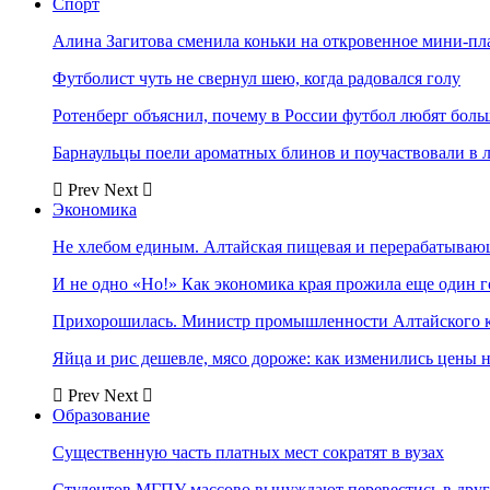
Спорт
Алина Загитова сменила коньки на откровенное мини-пл
Футболист чуть не свернул шею, когда радовался голу
Ротенберг объяснил, почему в России футбол любят боль
Барнаульцы поели ароматных блинов и поучаствовали в 
Prev
Next
Экономика
Не хлебом единым. Алтайская пищевая и перерабатыва
И не одно «Но!» Как экономика края прожила еще один 
Прихорошилась. Министр промышленности Алтайского к
Яйца и рис дешевле, мясо дороже: как изменились цены 
Prev
Next
Образование
Существенную часть платных мест сократят в вузах
Студентов МГПУ массово вынуждают перевестись в дру