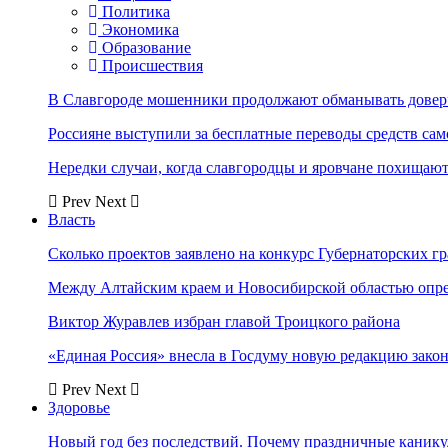
Политика
Экономика
Образование
Происшествия
В Славгороде мошенники продолжают обманывать довер
Россияне выступили за бесплатные переводы средств сам
Нередки случаи, когда славгородцы и яровчане похищают
Prev
Next
Власть
Сколько проектов заявлено на конкурс Губернаторских гр
Между Алтайским краем и Новосибирской областью опр
Виктор Журавлев избран главой Троицкого района
«Единая Россия» внесла в Госдуму новую редакцию закон
Prev
Next
Здоровье
Новый год без последствий. Почему праздничные каник