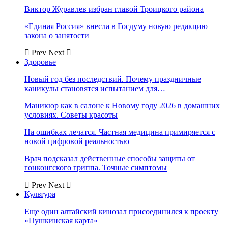
Виктор Журавлев избран главой Троицкого района
«Единая Россия» внесла в Госдуму новую редакцию
закона о занятости
Prev
Next
Здоровье
Новый год без последствий. Почему праздничные
каникулы становятся испытанием для…
Маникюр как в салоне к Новому году 2026 в домашних
условиях. Советы красоты
На ошибках лечатся. Частная медицина примиряется с
новой цифровой реальностью
Врач подсказал действенные способы защиты от
гонконгского гриппа. Точные симптомы
Prev
Next
Культура
Еще один алтайский кинозал присоединился к проекту
«Пушкинская карта»