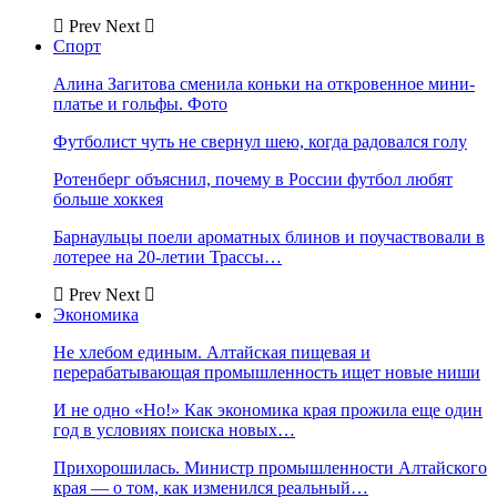
Prev
Next
Спорт
Алина Загитова сменила коньки на откровенное мини-
платье и гольфы. Фото
Футболист чуть не свернул шею, когда радовался голу
Ротенберг объяснил, почему в России футбол любят
больше хоккея
Барнаульцы поели ароматных блинов и поучаствовали в
лотерее на 20-летии Трассы…
Prev
Next
Экономика
Не хлебом единым. Алтайская пищевая и
перерабатывающая промышленность ищет новые ниши
И не одно «Но!» Как экономика края прожила еще один
год в условиях поиска новых…
Прихорошилась. Министр промышленности Алтайского
края — о том, как изменился реальный…