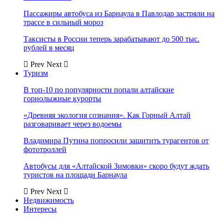
Пассажиры автобуса из Барнаула в Павлодар застряли на
трассе в сильный мороз
Таксисты в России теперь зарабатывают до 500 тыс.
рублей в месяц
Prev
Next
Туризм
В топ-10 по популярности попали алтайские
горнолыжные курорты
«Древняя экология сознания». Как Горный Алтай
разговаривает через водоемы
Владимира Путина попросили защитить турагентов от
фототроллей
Автобусы для «Алтайской Зимовки» скоро будут ждать
туристов на площади Барнаула
Prev
Next
Недвижимость
Интересы