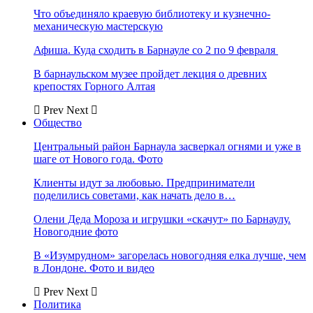
Что объединяло краевую библиотеку и кузнечно-
механическую мастерскую
Афиша. Куда сходить в Барнауле со 2 по 9 февраля
В барнаульском музее пройдет лекция о древних
крепостях Горного Алтая
Prev
Next
Общество
Центральный район Барнаула засверкал огнями и уже в
шаге от Нового года. Фото
Клиенты идут за любовью. Предприниматели
поделились советами, как начать дело в…
Олени Деда Мороза и игрушки «скачут» по Барнаулу.
Новогодние фото
В «Изумрудном» загорелась новогодняя елка лучше, чем
в Лондоне. Фото и видео
Prev
Next
Политика