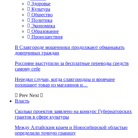
Здоровье
Культура
Общество
Политика
Экономика
Образование
Происшествия
В Славгороде мошенники продолжают обманывать
доверчивых граждан
Россияне выступили за бесплатные переводы средств
самому себе
Нередки случаи, когда славгородцы и яровчане
похищают товар из магазинов и…
Prev
Next
Власть
Сколько проектов заявлено на конкурс Губернаторских
грантов в сфере культуры
Между Алтайским краем и Новосибирской областью
определили точную границу