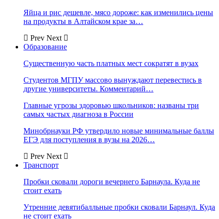
Яйца и рис дешевле, мясо дороже: как изменились цены
на продукты в Алтайском крае за…
Prev
Next
Образование
Существенную часть платных мест сократят в вузах
Студентов МГПУ массово вынуждают перевестись в
другие университеты. Комментарий…
Главные угрозы здоровью школьников: названы три
самых частых диагноза в России
Минобрнауки РФ утвердило новые минимальные баллы
ЕГЭ для поступления в вузы на 2026…
Prev
Next
Транспорт
Пробки сковали дороги вечернего Барнаула. Куда не
стоит ехать
Утренние девятибалльные пробки сковали Барнаул. Куда
не стоит ехать