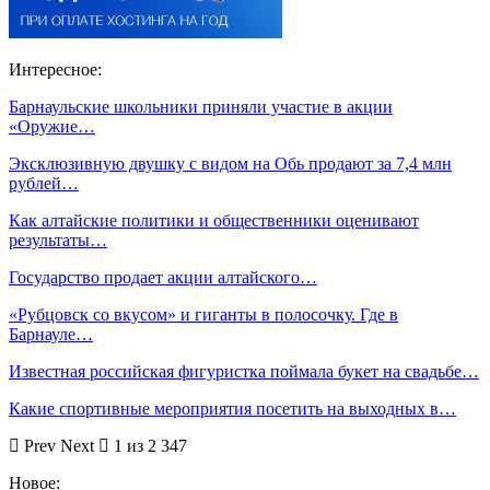
Интересное:
Барнаульские школьники приняли участие в акции
«Оружие…
Эксклюзивную двушку с видом на Обь продают за 7,4 млн
рублей…
Как алтайские политики и общественники оценивают
результаты…
Государство продает акции алтайского…
«Рубцовск со вкусом» и гиганты в полосочку. Где в
Барнауле…
Известная российская фигуристка поймала букет на свадьбе…
Какие спортивные мероприятия посетить на выходных в…
Prev
Next
1 из 2 347
Новое: