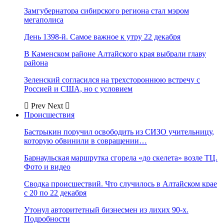
Замгубернатора сибирского региона стал мэром
мегаполиса
День 1398-й. Самое важное к утру 22 декабря
В Каменском районе Алтайского края выбрали главу
района
Зеленский согласился на трехстороннюю встречу с
Россией и США, но с условием
Prev
Next
Происшествия
Бастрыкин поручил освободить из СИЗО учительницу,
которую обвинили в совращении…
Барнаульская маршрутка сгорела «до скелета» возле ТЦ.
Фото и видео
Сводка происшествий. Что случилось в Алтайском крае
с 20 по 22 декабря
Утонул авторитетный бизнесмен из лихих 90-х.
Подробности