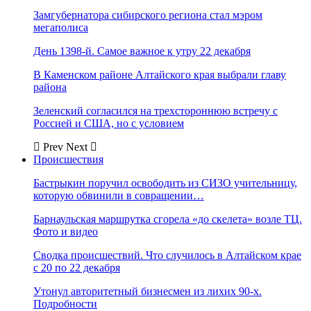
Замгубернатора сибирского региона стал мэром
мегаполиса
День 1398-й. Самое важное к утру 22 декабря
В Каменском районе Алтайского края выбрали главу
района
Зеленский согласился на трехстороннюю встречу с
Россией и США, но с условием
Prev
Next
Происшествия
Бастрыкин поручил освободить из СИЗО учительницу,
которую обвинили в совращении…
Барнаульская маршрутка сгорела «до скелета» возле ТЦ.
Фото и видео
Сводка происшествий. Что случилось в Алтайском крае
с 20 по 22 декабря
Утонул авторитетный бизнесмен из лихих 90-х.
Подробности