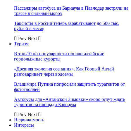
Пассажиры автобуса из Барнаула в Павлодар застряли на
трассе в сильный мороз
Таксисты в России теперь зарабатывают до 500 тыс.
рублей в месяц
Prev
Next
Туризм
В топ-10 по популярности попали алтайские
горнолыжные курорты
«Древняя экология сознания». Как Горный Алтай
разговаривает через водоемы
Владимира Путина попросили защитить турагентов от
фототроллей
Автобусы для «Алтайской Зимовки» скоро будут ждать
туристов на площади Барнаула
Prev
Next
Недвижимость
Интересы