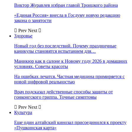
Виктор Журавлев избран главой Троицкого района
«Единая Россия» внесла в Госдуму новую редакцию
закона о занятости
Prev
Next
Здоровье
Новый год без последствий. Почему праздничные
каникулы становятся испытанием для…
Маникюр как в салоне к Новому году 2026 в домашних
условиях. Советы красоты
На ошибках лечатся. Частная медицина примиряется с
новой цифровой реальностью
Врач подсказал действенные способы защиты от
гонконгского гриппа. Точные симптомы
Prev
Next
Культура
Еще один алтайский кинозал присоединился к проекту
«Пушкинская карта»