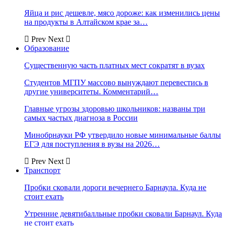
Яйца и рис дешевле, мясо дороже: как изменились цены
на продукты в Алтайском крае за…
Prev
Next
Образование
Существенную часть платных мест сократят в вузах
Студентов МГПУ массово вынуждают перевестись в
другие университеты. Комментарий…
Главные угрозы здоровью школьников: названы три
самых частых диагноза в России
Минобрнауки РФ утвердило новые минимальные баллы
ЕГЭ для поступления в вузы на 2026…
Prev
Next
Транспорт
Пробки сковали дороги вечернего Барнаула. Куда не
стоит ехать
Утренние девятибалльные пробки сковали Барнаул. Куда
не стоит ехать