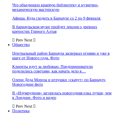
Что объединяло краевую библиотеку и кузнечно-
механическую мастерскую
Афиша. Куда сходить в Барнауле со 2 по 9 февраля
В барнаульском музее пройдет лекция о древних
крепостях Горного Алтая
Prev
Next
Общество
Центральный район Барнаула засверкал огнями и уже в
шаге от Нового года. Фото
Клиенты идут за любовью. Предприниматели
поделились советами, как начать дело в…
Олени Деда Мороза и игрушки «скачут» по Барнаулу.
Новогодние фото
В «Изумрудном» загорелась новогодняя елка лучше, чем
в Лондоне. Фото и видео
Prev
Next
Политика