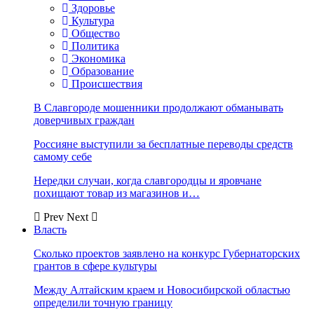
Здоровье
Культура
Общество
Политика
Экономика
Образование
Происшествия
В Славгороде мошенники продолжают обманывать
доверчивых граждан
Россияне выступили за бесплатные переводы средств
самому себе
Нередки случаи, когда славгородцы и яровчане
похищают товар из магазинов и…
Prev
Next
Власть
Сколько проектов заявлено на конкурс Губернаторских
грантов в сфере культуры
Между Алтайским краем и Новосибирской областью
определили точную границу