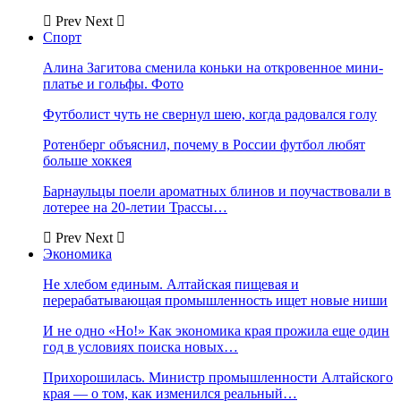
Prev
Next
Спорт
Алина Загитова сменила коньки на откровенное мини-
платье и гольфы. Фото
Футболист чуть не свернул шею, когда радовался голу
Ротенберг объяснил, почему в России футбол любят
больше хоккея
Барнаульцы поели ароматных блинов и поучаствовали в
лотерее на 20-летии Трассы…
Prev
Next
Экономика
Не хлебом единым. Алтайская пищевая и
перерабатывающая промышленность ищет новые ниши
И не одно «Но!» Как экономика края прожила еще один
год в условиях поиска новых…
Прихорошилась. Министр промышленности Алтайского
края — о том, как изменился реальный…