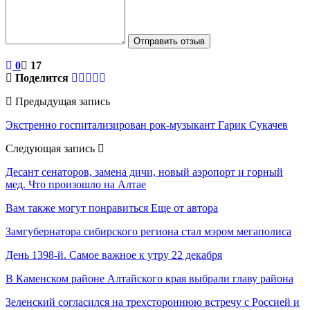
Отправить отзыв
0
17
Поделится
Предыдущая запись
Экстренно госпитализирован рок-музыкант Гарик Сукачев
Следующая запись
Десант сенаторов, замена дичи, новый аэропорт и горный
мед. Что произошло на Алтае
Вам также могут понравиться
Еще от автора
Замгубернатора сибирского региона стал мэром мегаполиса
День 1398-й. Самое важное к утру 22 декабря
В Каменском районе Алтайского края выбрали главу района
Зеленский согласился на трехстороннюю встречу с Россией и