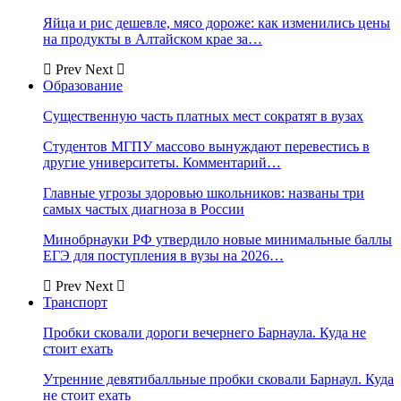
Яйца и рис дешевле, мясо дороже: как изменились цены
на продукты в Алтайском крае за…
Prev
Next
Образование
Существенную часть платных мест сократят в вузах
Студентов МГПУ массово вынуждают перевестись в
другие университеты. Комментарий…
Главные угрозы здоровью школьников: названы три
самых частых диагноза в России
Минобрнауки РФ утвердило новые минимальные баллы
ЕГЭ для поступления в вузы на 2026…
Prev
Next
Транспорт
Пробки сковали дороги вечернего Барнаула. Куда не
стоит ехать
Утренние девятибалльные пробки сковали Барнаул. Куда
не стоит ехать