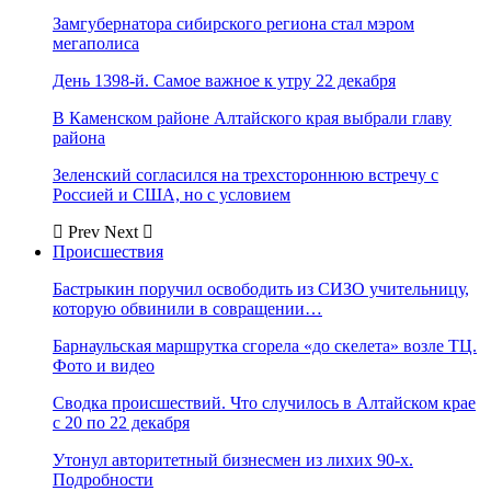
Замгубернатора сибирского региона стал мэром
мегаполиса
День 1398-й. Самое важное к утру 22 декабря
В Каменском районе Алтайского края выбрали главу
района
Зеленский согласился на трехстороннюю встречу с
Россией и США, но с условием
Prev
Next
Происшествия
Бастрыкин поручил освободить из СИЗО учительницу,
которую обвинили в совращении…
Барнаульская маршрутка сгорела «до скелета» возле ТЦ.
Фото и видео
Сводка происшествий. Что случилось в Алтайском крае
с 20 по 22 декабря
Утонул авторитетный бизнесмен из лихих 90-х.
Подробности