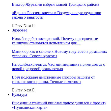
Виктор Журавлев избран главой Троицкого района
«Единая Россия» внесла в Госдуму новую редакцию
закона о занятости
Prev
Next
Здоровье
Новый год без последствий. Почему праздничные
каникулы становятся испытанием для…
Маникюр как в салоне к Новому году 2026 в домашних
условиях. Советы красоты
На ошибках лечатся. Частная медицина примиряется с
новой цифровой реальностью
Врач подсказал действенные способы защиты от
гонконгского гриппа. Точные симптомы
Prev
Next
Культура
Еще один алтайский кинозал присоединился к проекту
«Пушкинская карта»