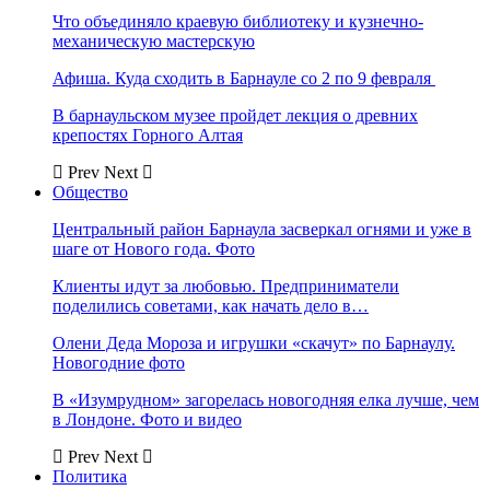
Что объединяло краевую библиотеку и кузнечно-
механическую мастерскую
Афиша. Куда сходить в Барнауле со 2 по 9 февраля
В барнаульском музее пройдет лекция о древних
крепостях Горного Алтая
Prev
Next
Общество
Центральный район Барнаула засверкал огнями и уже в
шаге от Нового года. Фото
Клиенты идут за любовью. Предприниматели
поделились советами, как начать дело в…
Олени Деда Мороза и игрушки «скачут» по Барнаулу.
Новогодние фото
В «Изумрудном» загорелась новогодняя елка лучше, чем
в Лондоне. Фото и видео
Prev
Next
Политика