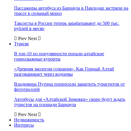
Пассажиры автобуса из Барнаула в Павлодар застряли на
трассе в сильный мороз
Таксисты в России теперь зарабатывают до 500 тыс.
рублей в месяц
Prev
Next
Туризм
В топ-10 по популярности попали алтайские
горнолыжные курорты
«Древняя экология сознания». Как Горный Алтай
разговаривает через водоемы
Владимира Путина попросили защитить турагентов от
фототроллей
Автобусы для «Алтайской Зимовки» скоро будут ждать
туристов на площади Барнаула
Prev
Next
Недвижимость
Интересы