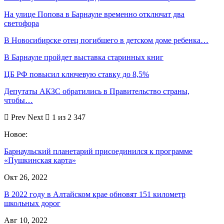
На улице Попова в Барнауле временно отключат два
светофора
В Новосибирске отец погибшего в детском доме ребенка…
В Барнауле пройдет выставка старинных книг
ЦБ РФ повысил ключевую ставку до 8,5%
Депутаты АКЗС обратились в Правительство страны,
чтобы…
Prev
Next
1 из 2 347
Новое:
Барнаульский планетарий присоединился к программе
«Пушкинская карта»
Окт 26, 2022
В 2022 году в Алтайском крае обновят 151 километр
школьных дорог
Авг 10, 2022