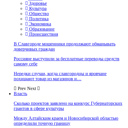
Здоровье
Культура
Общество
Политика
Экономика
Образование
Происшествия
В Славгороде мошенники продолжают обманывать
доверчивых граждан
Россияне выступили за бесплатные переводы средств
самому себе
Нередки случаи, когда славгородцы и яровчане
похищают товар из магазинов и…
Prev
Next
Власть
Сколько проектов заявлено на конкурс Губернаторских
грантов в сфере культуры
Между Алтайским краем и Новосибирской областью
определили точную границу