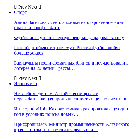
Prev
Next
Спорт
Алина Загитова сменила коньки на откровенное мини-
платье и гольфы. Фото
Футболист чуть не свернул шею, когда радовался голу
Ротенберг объяснил, почему в России футбол любят
больше хоккея
Барнаульцы поели ароматных блинов и поучаствовали в
лотерее на 20-летии Трассы…
Prev
Next
Экономика
Не хлебом единым. Алтайская пищевая и
перерабатывающая промышленность ищет новые ниши
И не одно «Но!» Как экономика края прожила еще один
год в условиях поиска новых…
Прихорошилась. Министр промышленности Алтайского
края — о том, как изменился реальный…