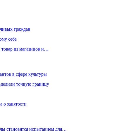
чивых граждан
ому себе
 товар из магазинов и…
антов в сфере культуры
еделили точную границу
а о занятости
улы становятся испытанием для…