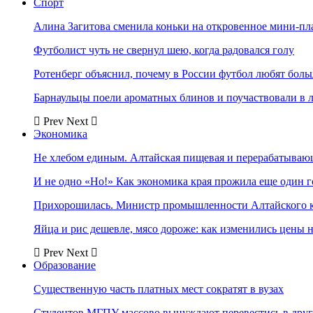
Спорт
Алина Загитова сменила коньки на откровенное мини-пл
Футболист чуть не свернул шею, когда радовался голу
Ротенберг объяснил, почему в России футбол любят боль
Барнаульцы поели ароматных блинов и поучаствовали в 
Prev
Next
Экономика
Не хлебом единым. Алтайская пищевая и перерабатыва
И не одно «Но!» Как экономика края прожила еще один 
Прихорошилась. Министр промышленности Алтайского к
Яйца и рис дешевле, мясо дороже: как изменились цены 
Prev
Next
Образование
Существенную часть платных мест сократят в вузах
Студентов МГПУ массово вынуждают перевестись в дру