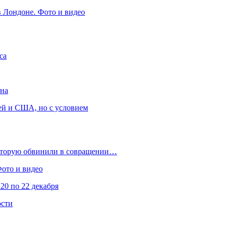
в Лондоне. Фото и видео
са
она
ей и США, но с условием
которую обвинили в совращении…
Фото и видео
20 по 22 декабря
ости