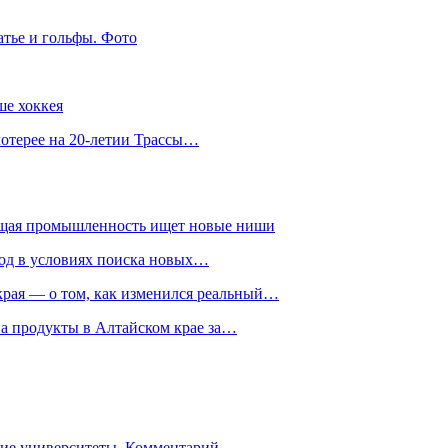
атье и гольфы. Фото
ше хоккея
лотерее на 20-летии Трассы…
ющая промышленность ищет новые ниши
год в условиях поиска новых…
рая — о том, как изменился реальный…
на продукты в Алтайском крае за…
гие университеты. Комментарий…