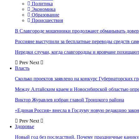
Политика
Экономика
Образование
Происшествия
В Славгороде мошенники продолжают обманывать довер
Россияне выступили за бесплатные переводы средств сам
Нередки случаи, когда славгородцы и яровчане похищают
Prev
Next
Власть
Сколько проектов заявлено на конкурс Губернаторских гр
Между Алтайским краем и Новосибирской областью опр
Виктор Журавлев избран главой Троицкого района
«Единая Россия» внесла в Госдуму новую редакцию закон
Prev
Next
Здоровье
Новый год без последствий. Почему праздничные каник