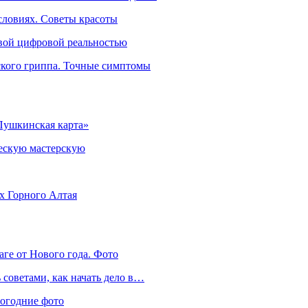
словиях. Советы красоты
овой цифровой реальностью
ского гриппа. Точные симптомы
Пушкинская карта»
ческую мастерскую
ях Горного Алтая
аге от Нового года. Фото
советами, как начать дело в…
вогодние фото