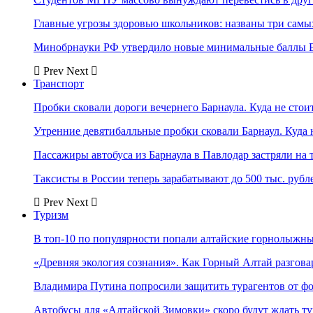
Главные угрозы здоровью школьников: названы три самых
Минобрнауки РФ утвердило новые минимальные баллы Е
Prev
Next
Транспорт
Пробки сковали дороги вечернего Барнаула. Куда не стоит
Утренние девятибалльные пробки сковали Барнаул. Куда н
Пассажиры автобуса из Барнаула в Павлодар застряли на 
Таксисты в России теперь зарабатывают до 500 тыс. рубл
Prev
Next
Туризм
В топ-10 по популярности попали алтайские горнолыжн
«Древняя экология сознания». Как Горный Алтай разгова
Владимира Путина попросили защитить турагентов от ф
Автобусы для «Алтайской Зимовки» скоро будут ждать ту