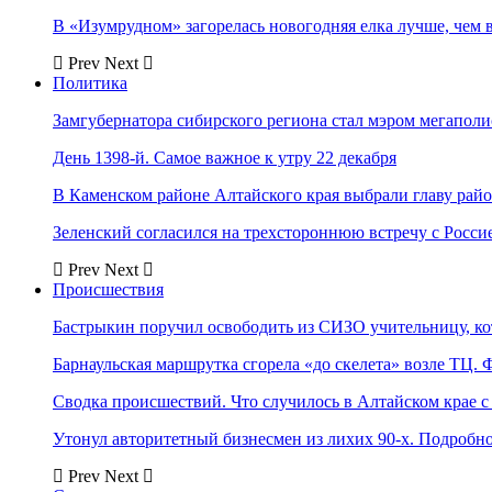
В «Изумрудном» загорелась новогодняя елка лучше, чем 
Prev
Next
Политика
Замгубернатора сибирского региона стал мэром мегаполи
День 1398-й. Самое важное к утру 22 декабря
В Каменском районе Алтайского края выбрали главу рай
Зеленский согласился на трехстороннюю встречу с Росси
Prev
Next
Происшествия
Бастрыкин поручил освободить из СИЗО учительницу, 
Барнаульская маршрутка сгорела «до скелета» возле ТЦ. 
Сводка происшествий. Что случилось в Алтайском крае с 
Утонул авторитетный бизнесмен из лихих 90-х. Подробн
Prev
Next