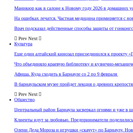
Маникюр как в салоне к Новому году 2026 в домашних у
На ошибках лечатся. Частная медицина примиряется с н
Врач подсказал действенные способы защиты от гонконг
Prev
Next
Культура
Еще один алтайский кинозал присоединился к проекту «
Что объединяло краевую библиотеку и кузнечно-механи
Афиша. Куда сходить в Барнауле со 2 по 9 февраля
В барнаульском музее пройдет лекция о древних крепост
Prev
Next
Общество
Центральный район Барнаула засверкал огнями и уже в ш
Клиенты идут за любовью. Предприниматели поделились 
Олени Деда Мороза и игрушки «скачут» по Барнаулу. Но