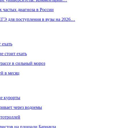
 частых диагноза в России
ГЭ для поступления в вузы на 2026…
 ехать
е стоит ехать
трассе в сильный мороз
ей в месяц
ые курорты
ривает через водоемы
ототроллей
ристов на площади Барнаула