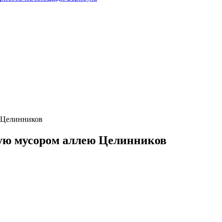
 Целинников
ую мусором аллею Целинников