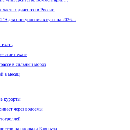
 частых диагноза в России
ГЭ для поступления в вузы на 2026…
 ехать
е стоит ехать
трассе в сильный мороз
ей в месяц
ые курорты
ривает через водоемы
ототроллей
ристов на площади Барнаула