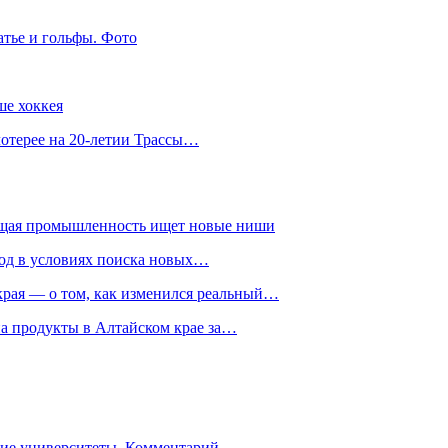
атье и гольфы. Фото
ше хоккея
лотерее на 20-летии Трассы…
ющая промышленность ищет новые ниши
год в условиях поиска новых…
рая — о том, как изменился реальный…
на продукты в Алтайском крае за…
гие университеты. Комментарий…