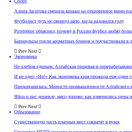
Спорт
Алина Загитова сменила коньки на откровенное мини-пл
Футболист чуть не свернул шею, когда радовался голу
Ротенберг объяснил, почему в России футбол любят боль
Барнаульцы поели ароматных блинов и поучаствовали в 
Prev
Next
Экономика
Не хлебом единым. Алтайская пищевая и перерабатыва
И не одно «Но!» Как экономика края прожила еще один 
Прихорошилась. Министр промышленности Алтайского к
Яйца и рис дешевле, мясо дороже: как изменились цены 
Prev
Next
Образование
Существенную часть платных мест сократят в вузах
Студентов МГПУ массово вынуждают перевестись в дру