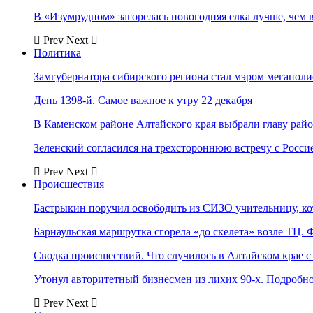
В «Изумрудном» загорелась новогодняя елка лучше, чем 
Prev
Next
Политика
Замгубернатора сибирского региона стал мэром мегаполи
День 1398-й. Самое важное к утру 22 декабря
В Каменском районе Алтайского края выбрали главу рай
Зеленский согласился на трехстороннюю встречу с Росси
Prev
Next
Происшествия
Бастрыкин поручил освободить из СИЗО учительницу, 
Барнаульская маршрутка сгорела «до скелета» возле ТЦ. 
Сводка происшествий. Что случилось в Алтайском крае с 
Утонул авторитетный бизнесмен из лихих 90-х. Подробн
Prev
Next