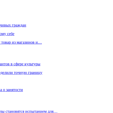
чивых граждан
ому себе
 товар из магазинов и…
антов в сфере культуры
еделили точную границу
а о занятости
улы становятся испытанием для…