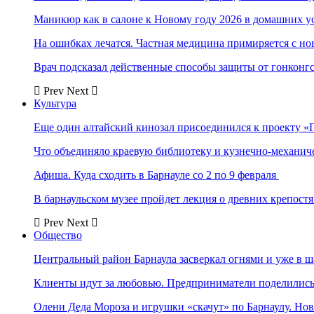
Маникюр как в салоне к Новому году 2026 в домашних у
На ошибках лечатся. Частная медицина примиряется с н
Врач подсказал действенные способы защиты от гонконг
Prev
Next
Культура
Еще один алтайский кинозал присоединился к проекту «
Что объединяло краевую библиотеку и кузнечно-механи
Афиша. Куда сходить в Барнауле со 2 по 9 февраля
В барнаульском музее пройдет лекция о древних крепост
Prev
Next
Общество
Центральный район Барнаула засверкал огнями и уже в ш
Клиенты идут за любовью. Предприниматели поделились 
Олени Деда Мороза и игрушки «скачут» по Барнаулу. Но