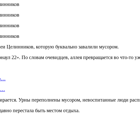
леи Целинников, которую буквально завалили мусором.
ул 22». По словам очевидцев, аллея превращается во что-то ужас
ую…
 и…
 убирается. Урны переполнены мусором, невоспитанные люди рас
 давно перестала быть местом отдыха.