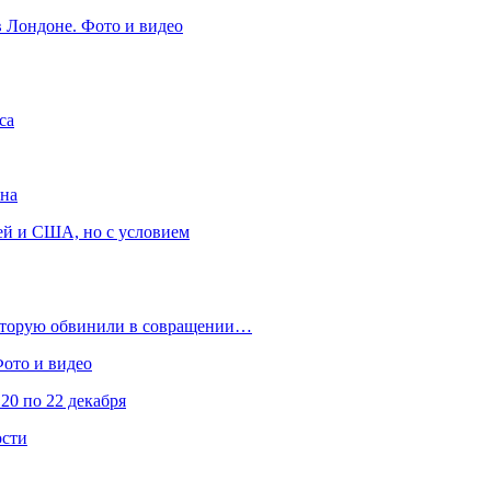
в Лондоне. Фото и видео
са
она
ей и США, но с условием
которую обвинили в совращении…
Фото и видео
20 по 22 декабря
ости