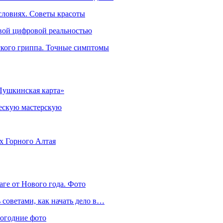
словиях. Советы красоты
овой цифровой реальностью
ского гриппа. Точные симптомы
Пушкинская карта»
ческую мастерскую
ях Горного Алтая
аге от Нового года. Фото
советами, как начать дело в…
вогодние фото