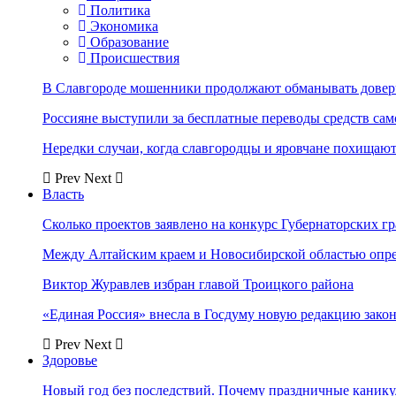
Политика
Экономика
Образование
Происшествия
В Славгороде мошенники продолжают обманывать довер
Россияне выступили за бесплатные переводы средств сам
Нередки случаи, когда славгородцы и яровчане похищают
Prev
Next
Власть
Сколько проектов заявлено на конкурс Губернаторских гр
Между Алтайским краем и Новосибирской областью опр
Виктор Журавлев избран главой Троицкого района
«Единая Россия» внесла в Госдуму новую редакцию закон
Prev
Next
Здоровье
Новый год без последствий. Почему праздничные каник