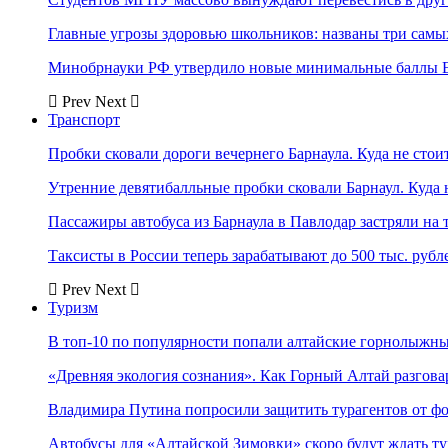
Главные угрозы здоровью школьников: названы три самых
Минобрнауки РФ утвердило новые минимальные баллы Е
Prev
Next
Транспорт
Пробки сковали дороги вечернего Барнаула. Куда не стоит
Утренние девятибалльные пробки сковали Барнаул. Куда н
Пассажиры автобуса из Барнаула в Павлодар застряли на 
Таксисты в России теперь зарабатывают до 500 тыс. рубл
Prev
Next
Туризм
В топ-10 по популярности попали алтайские горнолыжн
«Древняя экология сознания». Как Горный Алтай разгова
Владимира Путина попросили защитить турагентов от ф
Автобусы для «Алтайской Зимовки» скоро будут ждать ту