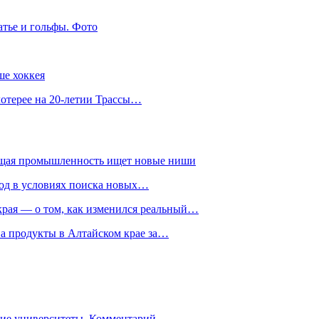
атье и гольфы. Фото
ше хоккея
лотерее на 20-летии Трассы…
ющая промышленность ищет новые ниши
год в условиях поиска новых…
рая — о том, как изменился реальный…
на продукты в Алтайском крае за…
гие университеты. Комментарий…