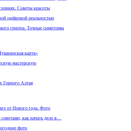
словиях. Советы красоты
овой цифровой реальностью
ского гриппа. Точные симптомы
Пушкинская карта»
ческую мастерскую
ях Горного Алтая
аге от Нового года. Фото
советами, как начать дело в…
вогодние фото