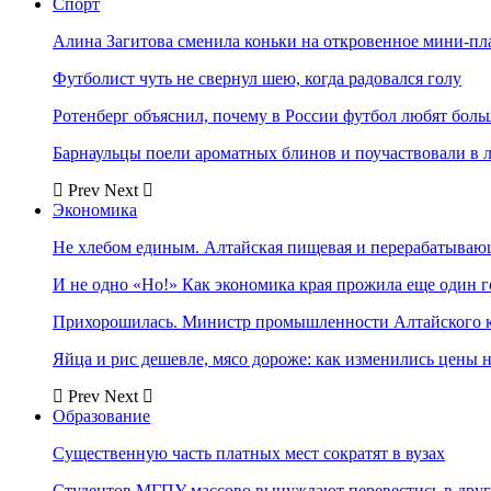
Спорт
Алина Загитова сменила коньки на откровенное мини-пл
Футболист чуть не свернул шею, когда радовался голу
Ротенберг объяснил, почему в России футбол любят боль
Барнаульцы поели ароматных блинов и поучаствовали в 
Prev
Next
Экономика
Не хлебом единым. Алтайская пищевая и перерабатыва
И не одно «Но!» Как экономика края прожила еще один 
Прихорошилась. Министр промышленности Алтайского к
Яйца и рис дешевле, мясо дороже: как изменились цены 
Prev
Next
Образование
Существенную часть платных мест сократят в вузах
Студентов МГПУ массово вынуждают перевестись в дру