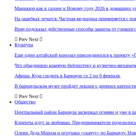
Маникюр как в салоне к Новому году 2026 в домашних у
На ошибках лечатся. Частная медицина примиряется с н
Врач подсказал действенные способы защиты от гонконг
Prev
Next
Культура
Еще один алтайский кинозал присоединился к проекту «
Что объединяло краевую библиотеку и кузнечно-механи
Афиша. Куда сходить в Барнауле со 2 по 9 февраля
В барнаульском музее пройдет лекция о древних крепост
Prev
Next
Общество
Центральный район Барнаула засверкал огнями и уже в ш
Клиенты идут за любовью. Предприниматели поделились 
Олени Деда Мороза и игрушки «скачут» по Барнаулу. Но