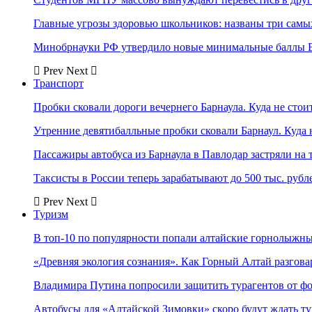
Главные угрозы здоровью школьников: названы три самых
Минобрнауки РФ утвердило новые минимальные баллы Е
Prev
Next
Транспорт
Пробки сковали дороги вечернего Барнаула. Куда не стоит
Утренние девятибалльные пробки сковали Барнаул. Куда н
Пассажиры автобуса из Барнаула в Павлодар застряли на 
Таксисты в России теперь зарабатывают до 500 тыс. рубл
Prev
Next
Туризм
В топ-10 по популярности попали алтайские горнолыжн
«Древняя экология сознания». Как Горный Алтай разгова
Владимира Путина попросили защитить турагентов от ф
Автобусы для «Алтайской Зимовки» скоро будут ждать ту