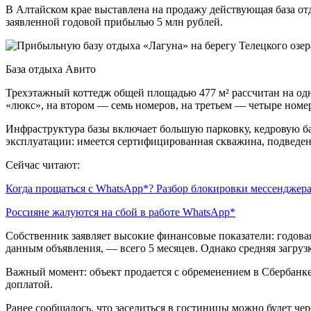
В Алтайском крае выставлена на продажу действующая база отд
заявленной годовой прибылью 5 млн рублей.
База отдыха Авито
Трехэтажный коттедж общей площадью 477 м² рассчитан на одно
«люкс», на втором — семь номеров, на третьем — четыре номе
Инфраструктура базы включает большую парковку, кедровую ба
эксплуатации: имеется сертифицированная скважина, подведен
Сейчас читают:
Когда прощаться с WhatsApp*? Разбор блокировки мессенджер
Россияне жалуются на сбой в работе WhatsApp*
Собственник заявляет высокие финансовые показатели: годовая
данным объявления, — всего 5 месяцев. Однако средняя загрузк
Важный момент: объект продается с обременением в Сбербанке
доплатой.
Ранее сообщалось, что заселиться в гостиницы можно будет че