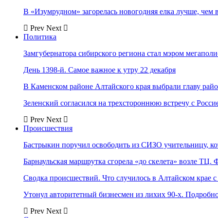
В «Изумрудном» загорелась новогодняя елка лучше, чем 
Prev
Next
Политика
Замгубернатора сибирского региона стал мэром мегаполи
День 1398-й. Самое важное к утру 22 декабря
В Каменском районе Алтайского края выбрали главу рай
Зеленский согласился на трехстороннюю встречу с Росси
Prev
Next
Происшествия
Бастрыкин поручил освободить из СИЗО учительницу, 
Барнаульская маршрутка сгорела «до скелета» возле ТЦ. 
Сводка происшествий. Что случилось в Алтайском крае с 
Утонул авторитетный бизнесмен из лихих 90-х. Подробн
Prev
Next