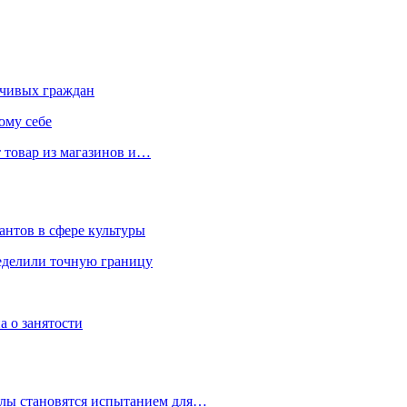
чивых граждан
ому себе
 товар из магазинов и…
антов в сфере культуры
еделили точную границу
а о занятости
улы становятся испытанием для…