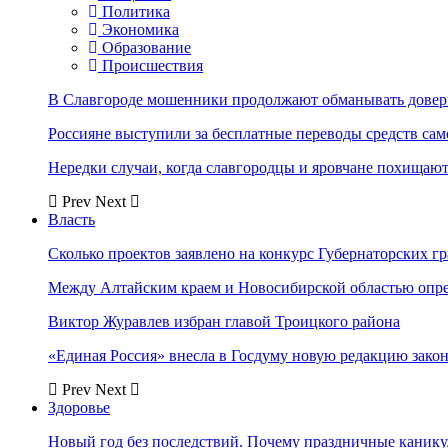
Политика
Экономика
Образование
Происшествия
В Славгороде мошенники продолжают обманывать довер
Россияне выступили за бесплатные переводы средств сам
Нередки случаи, когда славгородцы и яровчане похищают
Prev
Next
Власть
Сколько проектов заявлено на конкурс Губернаторских гр
Между Алтайским краем и Новосибирской областью опр
Виктор Журавлев избран главой Троицкого района
«Единая Россия» внесла в Госдуму новую редакцию закон
Prev
Next
Здоровье
Новый год без последствий. Почему праздничные каник