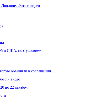
в Лондоне. Фото и видео
са
она
ей и США, но с условием
которую обвинили в совращении…
Фото и видео
20 по 22 декабря
ости