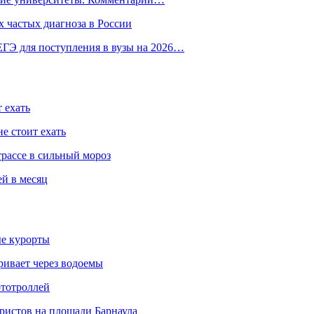
 частых диагноза в России
ГЭ для поступления в вузы на 2026…
 ехать
е стоит ехать
трассе в сильный мороз
ей в месяц
ые курорты
ривает через водоемы
ототроллей
ристов на площади Барнаула