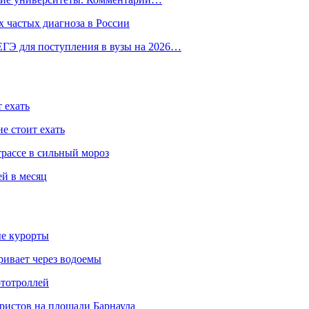
 частых диагноза в России
ГЭ для поступления в вузы на 2026…
 ехать
е стоит ехать
трассе в сильный мороз
ей в месяц
ые курорты
ривает через водоемы
ототроллей
ристов на площади Барнаула