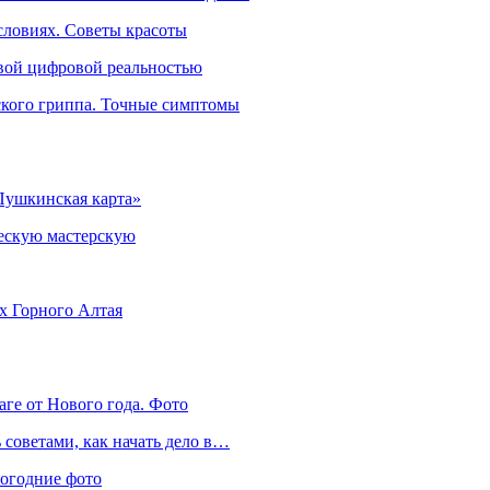
словиях. Советы красоты
овой цифровой реальностью
ского гриппа. Точные симптомы
Пушкинская карта»
ческую мастерскую
ях Горного Алтая
аге от Нового года. Фото
советами, как начать дело в…
вогодние фото