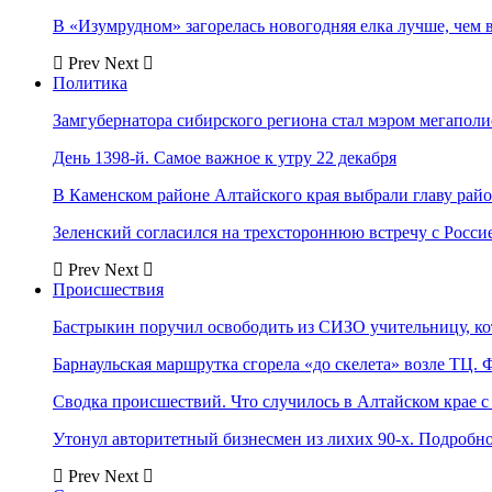
В «Изумрудном» загорелась новогодняя елка лучше, чем 
Prev
Next
Политика
Замгубернатора сибирского региона стал мэром мегаполи
День 1398-й. Самое важное к утру 22 декабря
В Каменском районе Алтайского края выбрали главу рай
Зеленский согласился на трехстороннюю встречу с Росси
Prev
Next
Происшествия
Бастрыкин поручил освободить из СИЗО учительницу, 
Барнаульская маршрутка сгорела «до скелета» возле ТЦ. 
Сводка происшествий. Что случилось в Алтайском крае с 
Утонул авторитетный бизнесмен из лихих 90-х. Подробн
Prev
Next