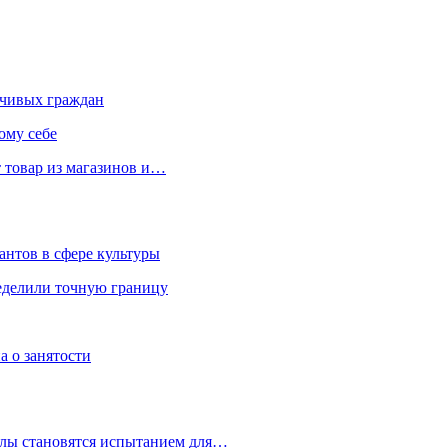
чивых граждан
ому себе
 товар из магазинов и…
антов в сфере культуры
еделили точную границу
а о занятости
улы становятся испытанием для…