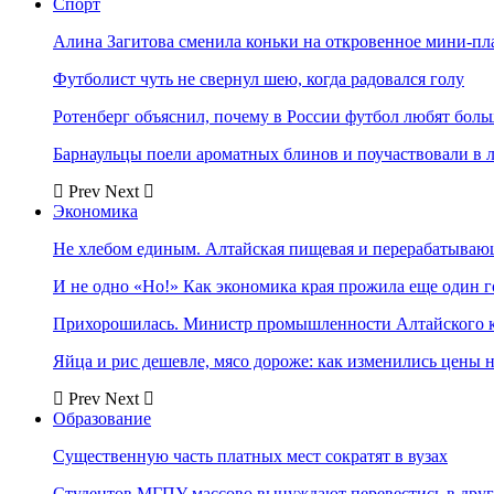
Спорт
Алина Загитова сменила коньки на откровенное мини-пл
Футболист чуть не свернул шею, когда радовался голу
Ротенберг объяснил, почему в России футбол любят боль
Барнаульцы поели ароматных блинов и поучаствовали в 
Prev
Next
Экономика
Не хлебом единым. Алтайская пищевая и перерабатыва
И не одно «Но!» Как экономика края прожила еще один 
Прихорошилась. Министр промышленности Алтайского к
Яйца и рис дешевле, мясо дороже: как изменились цены 
Prev
Next
Образование
Существенную часть платных мест сократят в вузах
Студентов МГПУ массово вынуждают перевестись в дру