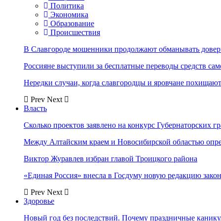
Политика
Экономика
Образование
Происшествия
В Славгороде мошенники продолжают обманывать довер
Россияне выступили за бесплатные переводы средств сам
Нередки случаи, когда славгородцы и яровчане похищают
Prev
Next
Власть
Сколько проектов заявлено на конкурс Губернаторских гр
Между Алтайским краем и Новосибирской областью опр
Виктор Журавлев избран главой Троицкого района
«Единая Россия» внесла в Госдуму новую редакцию закон
Prev
Next
Здоровье
Новый год без последствий. Почему праздничные каник