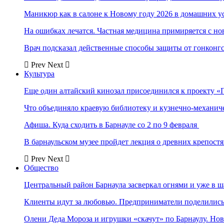
Маникюр как в салоне к Новому году 2026 в домашних у
На ошибках лечатся. Частная медицина примиряется с н
Врач подсказал действенные способы защиты от гонконг
Prev
Next
Культура
Еще один алтайский кинозал присоединился к проекту «
Что объединяло краевую библиотеку и кузнечно-механи
Афиша. Куда сходить в Барнауле со 2 по 9 февраля
В барнаульском музее пройдет лекция о древних крепост
Prev
Next
Общество
Центральный район Барнаула засверкал огнями и уже в ш
Клиенты идут за любовью. Предприниматели поделились 
Олени Деда Мороза и игрушки «скачут» по Барнаулу. Но