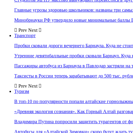
Главные угрозы здоровью школьников: названы три самых
Минобрнауки РФ утвердило новые минимальные баллы Е
Prev
Next
Транспорт
Пробки сковали дороги вечернего Барнаула. Куда не стоит
Утренние девятибалльные пробки сковали Барнаул. Куда н
Пассажиры автобуса из Барнаула в Павлодар застряли на 
Таксисты в России теперь зарабатывают до 500 тыс. рубл
Prev
Next
Туризм
В топ-10 по популярности попали алтайские горнолыжн
«Древняя экология сознания». Как Горный Алтай разгова
Владимира Путина попросили защитить турагентов от ф
Автобусы для «Алтайской Зимовки» скоро будут ждать ту