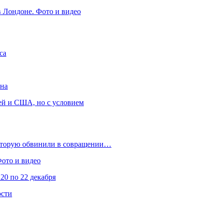
в Лондоне. Фото и видео
са
она
ей и США, но с условием
которую обвинили в совращении…
Фото и видео
20 по 22 декабря
ости