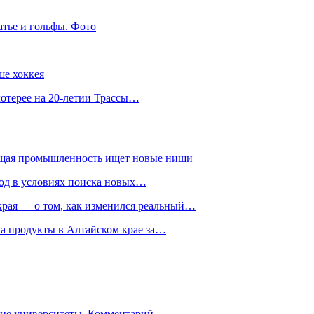
атье и гольфы. Фото
ше хоккея
лотерее на 20-летии Трассы…
ющая промышленность ищет новые ниши
год в условиях поиска новых…
рая — о том, как изменился реальный…
на продукты в Алтайском крае за…
гие университеты. Комментарий…