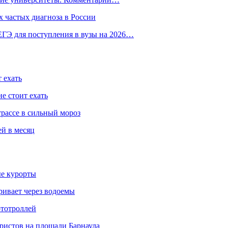
 частых диагноза в России
ГЭ для поступления в вузы на 2026…
 ехать
е стоит ехать
трассе в сильный мороз
ей в месяц
ые курорты
ривает через водоемы
ототроллей
ристов на площади Барнаула