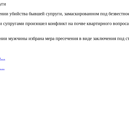
нии убийства бывшей супруги, замаскированном под безвестное
ми супругами произошел конфликт на почве квартирного вопрос
нии мужчины избрана мера пресечения в виде заключения под с
ую…
 и…