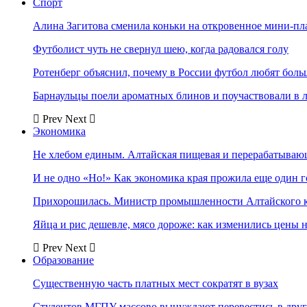
Спорт
Алина Загитова сменила коньки на откровенное мини-пл
Футболист чуть не свернул шею, когда радовался голу
Ротенберг объяснил, почему в России футбол любят боль
Барнаульцы поели ароматных блинов и поучаствовали в 
Prev
Next
Экономика
Не хлебом единым. Алтайская пищевая и перерабатыва
И не одно «Но!» Как экономика края прожила еще один 
Прихорошилась. Министр промышленности Алтайского к
Яйца и рис дешевле, мясо дороже: как изменились цены 
Prev
Next
Образование
Существенную часть платных мест сократят в вузах
Студентов МГПУ массово вынуждают перевестись в дру