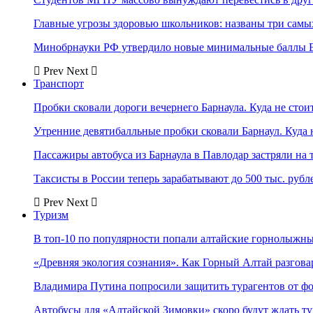
Главные угрозы здоровью школьников: названы три самых
Минобрнауки РФ утвердило новые минимальные баллы Е
Prev
Next
Транспорт
Пробки сковали дороги вечернего Барнаула. Куда не стоит
Утренние девятибалльные пробки сковали Барнаул. Куда н
Пассажиры автобуса из Барнаула в Павлодар застряли на 
Таксисты в России теперь зарабатывают до 500 тыс. рубл
Prev
Next
Туризм
В топ-10 по популярности попали алтайские горнолыжн
«Древняя экология сознания». Как Горный Алтай разгова
Владимира Путина попросили защитить турагентов от ф
Автобусы для «Алтайской Зимовки» скоро будут ждать ту