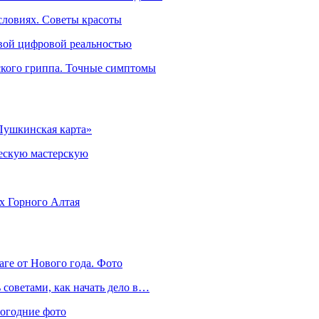
словиях. Советы красоты
овой цифровой реальностью
ского гриппа. Точные симптомы
Пушкинская карта»
ческую мастерскую
ях Горного Алтая
аге от Нового года. Фото
советами, как начать дело в…
вогодние фото