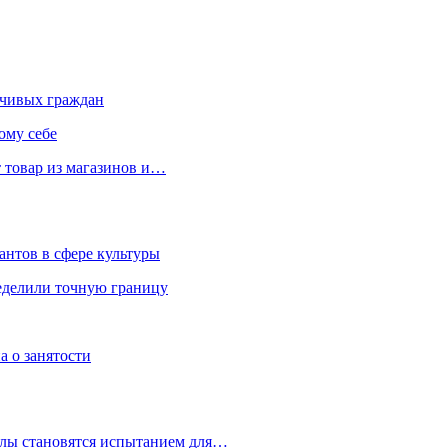
чивых граждан
ому себе
 товар из магазинов и…
антов в сфере культуры
еделили точную границу
а о занятости
улы становятся испытанием для…