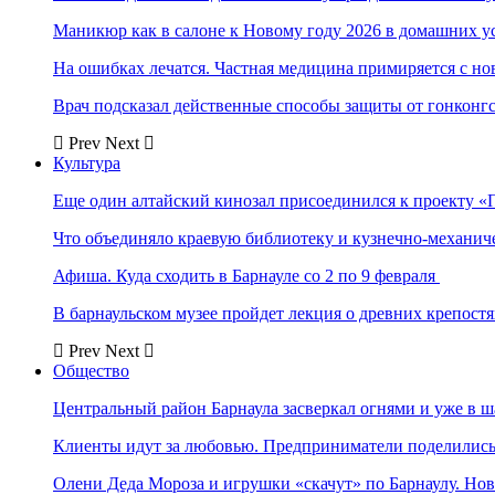
Маникюр как в салоне к Новому году 2026 в домашних у
На ошибках лечатся. Частная медицина примиряется с н
Врач подсказал действенные способы защиты от гонконг
Prev
Next
Культура
Еще один алтайский кинозал присоединился к проекту «
Что объединяло краевую библиотеку и кузнечно-механи
Афиша. Куда сходить в Барнауле со 2 по 9 февраля
В барнаульском музее пройдет лекция о древних крепост
Prev
Next
Общество
Центральный район Барнаула засверкал огнями и уже в ш
Клиенты идут за любовью. Предприниматели поделились 
Олени Деда Мороза и игрушки «скачут» по Барнаулу. Но