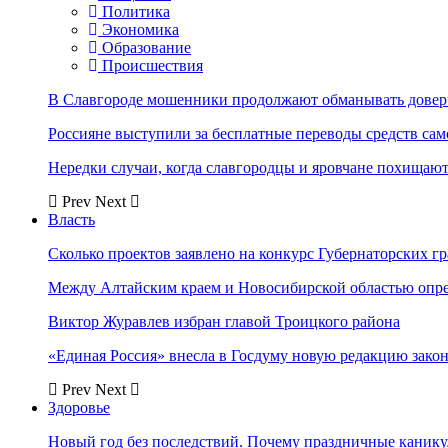
Политика
Экономика
Образование
Происшествия
В Славгороде мошенники продолжают обманывать довер
Россияне выступили за бесплатные переводы средств сам
Нередки случаи, когда славгородцы и яровчане похищают
Prev
Next
Власть
Сколько проектов заявлено на конкурс Губернаторских гр
Между Алтайским краем и Новосибирской областью опр
Виктор Журавлев избран главой Троицкого района
«Единая Россия» внесла в Госдуму новую редакцию закон
Prev
Next
Здоровье
Новый год без последствий. Почему праздничные каник