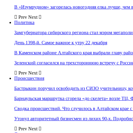
В «Изумрудном» загорелась новогодняя елка лучше, чем 
Prev
Next
Политика
Замгубернатора сибирского региона стал мэром мегаполи
День 1398-й. Самое важное к утру 22 декабря
В Каменском районе Алтайского края выбрали главу рай
Зеленский согласился на трехстороннюю встречу с Росси
Prev
Next
Происшествия
Бастрыкин поручил освободить из СИЗО учительницу, 
Барнаульская маршрутка сгорела «до скелета» возле ТЦ. 
Сводка происшествий. Что случилось в Алтайском крае с 
Утонул авторитетный бизнесмен из лихих 90-х. Подробн
Prev
Next