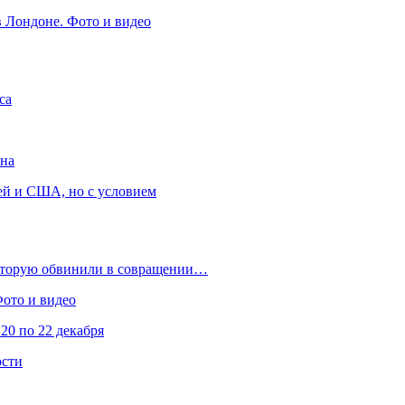
в Лондоне. Фото и видео
са
она
ей и США, но с условием
которую обвинили в совращении…
Фото и видео
20 по 22 декабря
ости