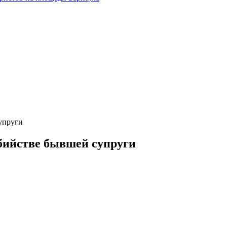
упруги
бийстве бывшей супруги