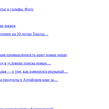
атье и гольфы. Фото
ше хоккея
лотерее на 20-летии Трассы…
ющая промышленность ищет новые ниши
год в условиях поиска новых…
рая — о том, как изменился реальный…
на продукты в Алтайском крае за…
гие университеты. Комментарий…