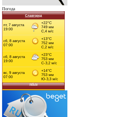
Погода
Славгород