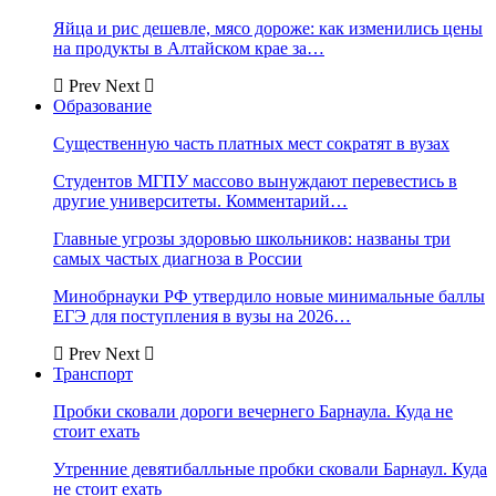
Яйца и рис дешевле, мясо дороже: как изменились цены
на продукты в Алтайском крае за…
Prev
Next
Образование
Существенную часть платных мест сократят в вузах
Студентов МГПУ массово вынуждают перевестись в
другие университеты. Комментарий…
Главные угрозы здоровью школьников: названы три
самых частых диагноза в России
Минобрнауки РФ утвердило новые минимальные баллы
ЕГЭ для поступления в вузы на 2026…
Prev
Next
Транспорт
Пробки сковали дороги вечернего Барнаула. Куда не
стоит ехать
Утренние девятибалльные пробки сковали Барнаул. Куда
не стоит ехать