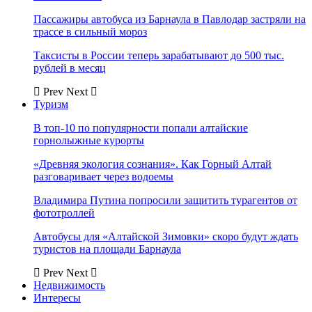
Пассажиры автобуса из Барнаула в Павлодар застряли на
трассе в сильный мороз
Таксисты в России теперь зарабатывают до 500 тыс.
рублей в месяц
Prev
Next
Туризм
В топ-10 по популярности попали алтайские
горнолыжные курорты
«Древняя экология сознания». Как Горный Алтай
разговаривает через водоемы
Владимира Путина попросили защитить турагентов от
фототроллей
Автобусы для «Алтайской Зимовки» скоро будут ждать
туристов на площади Барнаула
Prev
Next
Недвижимость
Интересы