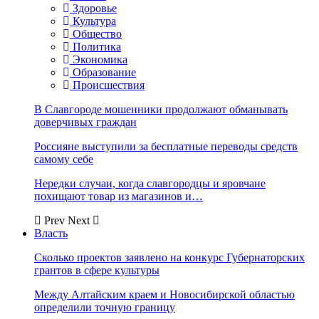
Здоровье
Культура
Общество
Политика
Экономика
Образование
Происшествия
В Славгороде мошенники продолжают обманывать
доверчивых граждан
Россияне выступили за бесплатные переводы средств
самому себе
Нередки случаи, когда славгородцы и яровчане
похищают товар из магазинов и…
Prev
Next
Власть
Сколько проектов заявлено на конкурс Губернаторских
грантов в сфере культуры
Между Алтайским краем и Новосибирской областью
определили точную границу