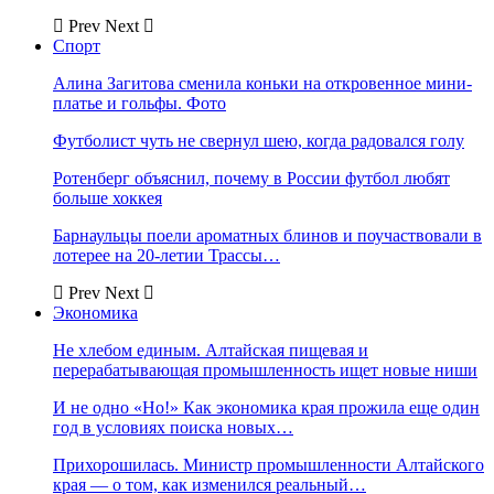
Prev
Next
Спорт
Алина Загитова сменила коньки на откровенное мини-
платье и гольфы. Фото
Футболист чуть не свернул шею, когда радовался голу
Ротенберг объяснил, почему в России футбол любят
больше хоккея
Барнаульцы поели ароматных блинов и поучаствовали в
лотерее на 20-летии Трассы…
Prev
Next
Экономика
Не хлебом единым. Алтайская пищевая и
перерабатывающая промышленность ищет новые ниши
И не одно «Но!» Как экономика края прожила еще один
год в условиях поиска новых…
Прихорошилась. Министр промышленности Алтайского
края — о том, как изменился реальный…