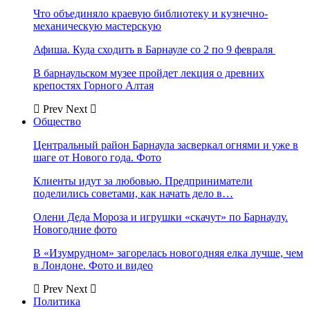
Что объединяло краевую библиотеку и кузнечно-
механическую мастерскую
Афиша. Куда сходить в Барнауле со 2 по 9 февраля
В барнаульском музее пройдет лекция о древних
крепостях Горного Алтая
Prev
Next
Общество
Центральный район Барнаула засверкал огнями и уже в
шаге от Нового года. Фото
Клиенты идут за любовью. Предприниматели
поделились советами, как начать дело в…
Олени Деда Мороза и игрушки «скачут» по Барнаулу.
Новогодние фото
В «Изумрудном» загорелась новогодняя елка лучше, чем
в Лондоне. Фото и видео
Prev
Next
Политика