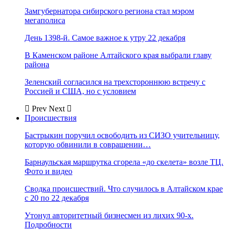
Замгубернатора сибирского региона стал мэром
мегаполиса
День 1398-й. Самое важное к утру 22 декабря
В Каменском районе Алтайского края выбрали главу
района
Зеленский согласился на трехстороннюю встречу с
Россией и США, но с условием
Prev
Next
Происшествия
Бастрыкин поручил освободить из СИЗО учительницу,
которую обвинили в совращении…
Барнаульская маршрутка сгорела «до скелета» возле ТЦ.
Фото и видео
Сводка происшествий. Что случилось в Алтайском крае
с 20 по 22 декабря
Утонул авторитетный бизнесмен из лихих 90-х.
Подробности