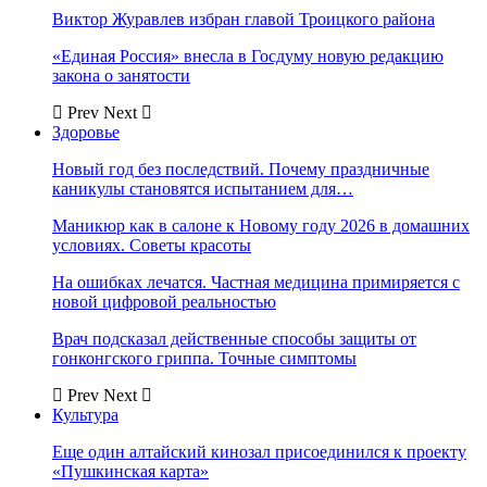
Виктор Журавлев избран главой Троицкого района
«Единая Россия» внесла в Госдуму новую редакцию
закона о занятости
Prev
Next
Здоровье
Новый год без последствий. Почему праздничные
каникулы становятся испытанием для…
Маникюр как в салоне к Новому году 2026 в домашних
условиях. Советы красоты
На ошибках лечатся. Частная медицина примиряется с
новой цифровой реальностью
Врач подсказал действенные способы защиты от
гонконгского гриппа. Точные симптомы
Prev
Next
Культура
Еще один алтайский кинозал присоединился к проекту
«Пушкинская карта»