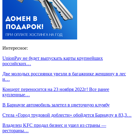
Интересное:
UnionPay не будет выпускать карты крупнейших
российских…
Две молодых россиянки увезли в багажнике женщину в лес
и…
Концерт переносится на 23 ноября 2022г! Все ранее
купленные…
В Барнауле автомобиль залетел в цветочную клумбу
Стела «Город трудовой доблести» обойдется Барнаулу в 83,3…
Владелец KFC продал бизнес и ушел из страны —
рестораны…