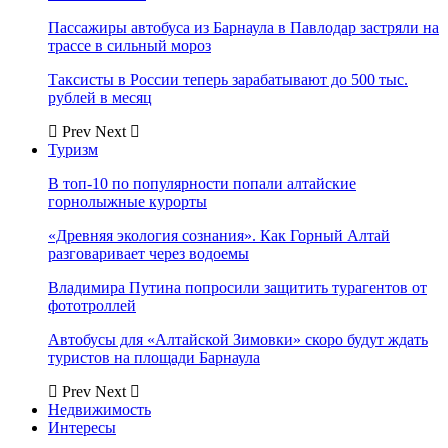
Пассажиры автобуса из Барнаула в Павлодар застряли на
трассе в сильный мороз
Таксисты в России теперь зарабатывают до 500 тыс.
рублей в месяц
Prev
Next
Туризм
В топ-10 по популярности попали алтайские
горнолыжные курорты
«Древняя экология сознания». Как Горный Алтай
разговаривает через водоемы
Владимира Путина попросили защитить турагентов от
фототроллей
Автобусы для «Алтайской Зимовки» скоро будут ждать
туристов на площади Барнаула
Prev
Next
Недвижимость
Интересы