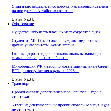
Яйца и рис дешевле, мясо дороже: как изменились цены
на продукты в Алтайском крае за…
Prev
Next
Образование
Существенную часть платных мест сократят в вузах
Студентов МГПУ массово вынуждают перевестись в
другие университеты. Комментарий…
Главные угрозы здоровью школьников: названы три
самых частых диагноза в России
Минобрнауки РФ утвердило новые минимальные баллы
ЕГЭ для поступления в вузы на 2026…
Prev
Next
Транспорт
Пробки сковали дороги вечернего Барнаула. Куда не
стоит ехать
Утренние девятибалльные пробки сковали Барнаул. Куда
не стоит ехать