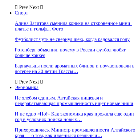
Prev
Next
Спорт
Алина Загитова сменила коньки на откровенное мини-
платье и гольфы. Фото
Футболист чуть не свернул шею, когда радовался голу
Ротенберг объяснил, почему в России футбол любят
больше хоккея
Барнаульцы поели ароматных блинов и поучаствовали в
лотерее на 20-летии Трассы…
Prev
Next
Экономика
Не хлебом единым. Алтайская пищевая и
перерабатывающая промышленность ищет новые ниши
И не одно «Но!» Как экономика края прожила еще один
год в условиях поиска новых…
Прихорошилась. Министр промышленности Алтайского
края — о том, как изменился реальный…