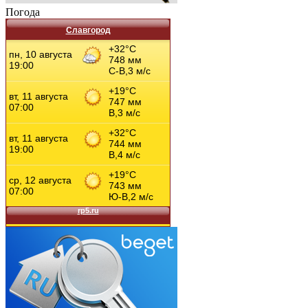
Погода
Славгород