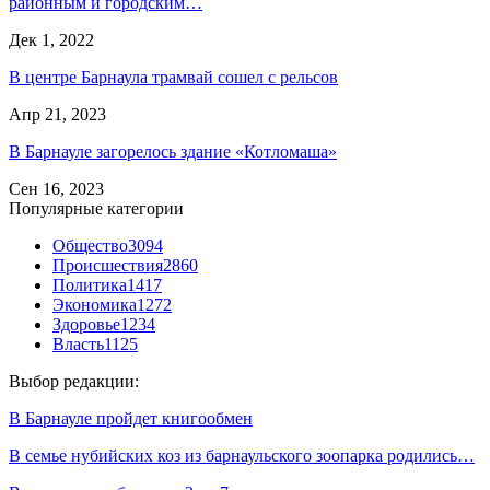
районным и городским…
Дек 1, 2022
В центре Барнаула трамвай сошел с рельсов
Апр 21, 2023
В Барнауле загорелось здание «Котломаша»
Сен 16, 2023
Популярные категории
Общество
3094
Происшествия
2860
Политика
1417
Экономика
1272
Здоровье
1234
Власть
1125
Выбор редакции:
В Барнауле пройдет книгообмен
В семье нубийских коз из барнаульского зоопарка родились…