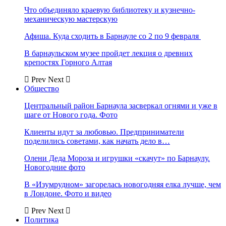
Что объединяло краевую библиотеку и кузнечно-
механическую мастерскую
Афиша. Куда сходить в Барнауле со 2 по 9 февраля
В барнаульском музее пройдет лекция о древних
крепостях Горного Алтая
Prev
Next
Общество
Центральный район Барнаула засверкал огнями и уже в
шаге от Нового года. Фото
Клиенты идут за любовью. Предприниматели
поделились советами, как начать дело в…
Олени Деда Мороза и игрушки «скачут» по Барнаулу.
Новогодние фото
В «Изумрудном» загорелась новогодняя елка лучше, чем
в Лондоне. Фото и видео
Prev
Next
Политика