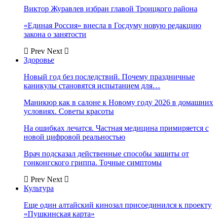
Виктор Журавлев избран главой Троицкого района
«Единая Россия» внесла в Госдуму новую редакцию
закона о занятости
Prev
Next
Здоровье
Новый год без последствий. Почему праздничные
каникулы становятся испытанием для…
Маникюр как в салоне к Новому году 2026 в домашних
условиях. Советы красоты
На ошибках лечатся. Частная медицина примиряется с
новой цифровой реальностью
Врач подсказал действенные способы защиты от
гонконгского гриппа. Точные симптомы
Prev
Next
Культура
Еще один алтайский кинозал присоединился к проекту
«Пушкинская карта»