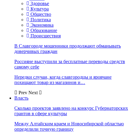
Здоровье
Культура
Общество
Политика
Экономика
Образование
Происшествия
В Славгороде мошенники продолжают обманывать
доверчивых граждан
Россияне выступили за бесплатные переводы средств
самому себе
Нередки случаи, когда славгородцы и яровчане
похищают товар из магазинов и…
Prev
Next
Власть
Сколько проектов заявлено на конкурс Губернаторских
грантов в сфере культуры
Между Алтайским краем и Новосибирской областью
определили точную границу