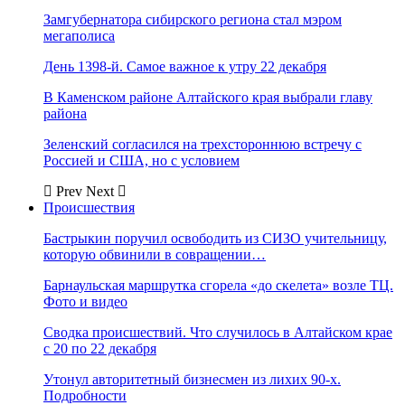
Замгубернатора сибирского региона стал мэром
мегаполиса
День 1398-й. Самое важное к утру 22 декабря
В Каменском районе Алтайского края выбрали главу
района
Зеленский согласился на трехстороннюю встречу с
Россией и США, но с условием
Prev
Next
Происшествия
Бастрыкин поручил освободить из СИЗО учительницу,
которую обвинили в совращении…
Барнаульская маршрутка сгорела «до скелета» возле ТЦ.
Фото и видео
Сводка происшествий. Что случилось в Алтайском крае
с 20 по 22 декабря
Утонул авторитетный бизнесмен из лихих 90-х.
Подробности