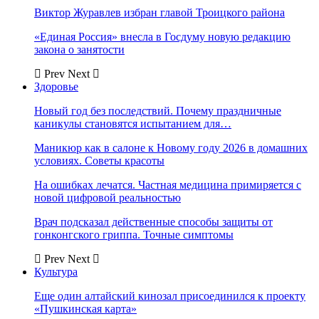
Виктор Журавлев избран главой Троицкого района
«Единая Россия» внесла в Госдуму новую редакцию
закона о занятости
Prev
Next
Здоровье
Новый год без последствий. Почему праздничные
каникулы становятся испытанием для…
Маникюр как в салоне к Новому году 2026 в домашних
условиях. Советы красоты
На ошибках лечатся. Частная медицина примиряется с
новой цифровой реальностью
Врач подсказал действенные способы защиты от
гонконгского гриппа. Точные симптомы
Prev
Next
Культура
Еще один алтайский кинозал присоединился к проекту
«Пушкинская карта»