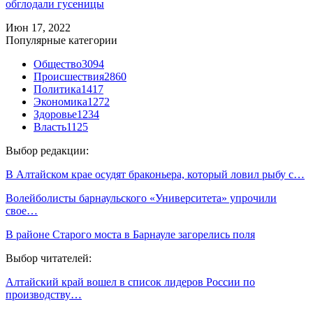
обглодали гусеницы
Июн 17, 2022
Популярные категории
Общество
3094
Происшествия
2860
Политика
1417
Экономика
1272
Здоровье
1234
Власть
1125
Выбор редакции:
В Алтайском крае осудят браконьера, который ловил рыбу с…
Волейболисты барнаульского «Университета» упрочили
свое…
В районе Старого моста в Барнауле загорелись поля
Выбор читателей:
Алтайский край вошел в список лидеров России по
производству…