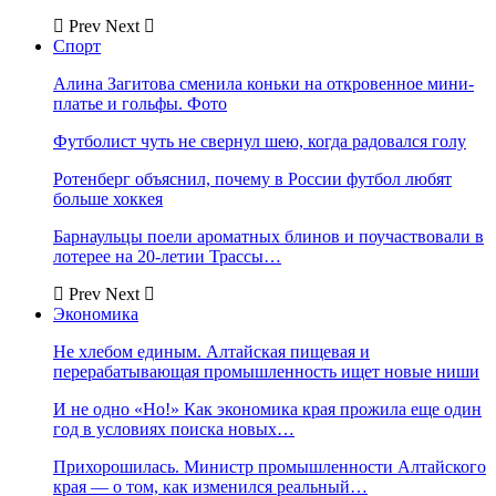
Prev
Next
Спорт
Алина Загитова сменила коньки на откровенное мини-
платье и гольфы. Фото
Футболист чуть не свернул шею, когда радовался голу
Ротенберг объяснил, почему в России футбол любят
больше хоккея
Барнаульцы поели ароматных блинов и поучаствовали в
лотерее на 20-летии Трассы…
Prev
Next
Экономика
Не хлебом единым. Алтайская пищевая и
перерабатывающая промышленность ищет новые ниши
И не одно «Но!» Как экономика края прожила еще один
год в условиях поиска новых…
Прихорошилась. Министр промышленности Алтайского
края — о том, как изменился реальный…