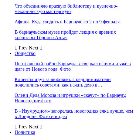
Что объединяло краевую библиотеку и кузнечно-
механическую мастерскую
Афиша. Куда сходить в Барнауле со 2 по 9 февраля
В барнаульском музее пройдет лекция о древних
крепостях Горного Алтая
Prev
Next
Общество
Центральный район Барнаула засверкал огнями и уже в
шаге от Нового года. Фото
Клиенты идут за любовью. Предприниматели
поделились советами, как начать дело в…
Олени Деда Мороза и игрушки «скачут» по Барнаулу.
Новогодние фото
В «Изумрудном» загорелась новогодняя елка лучше, чем
в Лондоне. Фото и видео
Prev
Next
Политика