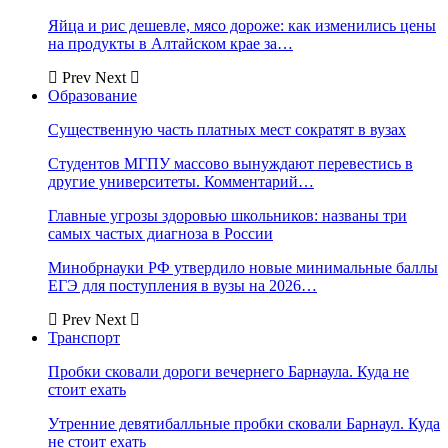
Яйца и рис дешевле, мясо дороже: как изменились цены
на продукты в Алтайском крае за…
Prev
Next
Образование
Существенную часть платных мест сократят в вузах
Студентов МГПУ массово вынуждают перевестись в
другие университеты. Комментарий…
Главные угрозы здоровью школьников: названы три
самых частых диагноза в России
Минобрнауки РФ утвердило новые минимальные баллы
ЕГЭ для поступления в вузы на 2026…
Prev
Next
Транспорт
Пробки сковали дороги вечернего Барнаула. Куда не
стоит ехать
Утренние девятибалльные пробки сковали Барнаул. Куда
не стоит ехать