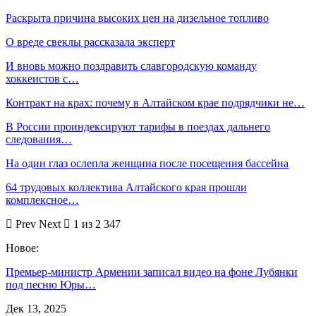
Раскрыта причина высоких цен на дизельное топливо
О вреде свеклы рассказала эксперт
И вновь можно поздравить славгородскую команду
хоккеистов с…
Контракт на крах: почему в Алтайском крае подрядчики не…
В России проиндексируют тарифы в поездах дальнего
следования…
На один глаз ослепла женщина после посещения бассейна
64 трудовых коллектива Алтайского края прошли
комплексное…
Prev
Next
1 из 2 347
Новое:
Премьер-министр Армении записал видео на фоне Лубянки
под песню Юры…
Дек 13, 2025