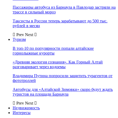
Пассажиры автобуса из Барнаула в Павлодар застряли на
трассе в сильный мороз
Таксисты в России теперь зарабатывают до 500 тыс.
рублей в месяц
Prev
Next
Туризм
В топ-10 по популярности попали алтайские
горнолыжные курорты
«Древняя экология сознания». Как Горный Алтай
разговаривает через водоемы
Владимира Путина попросили защитить турагентов от
фототроллей
Автобусы для «Алтайской Зимовки» скоро будут ждать
туристов на площади Барнаула
Prev
Next
Недвижимость
Интересы