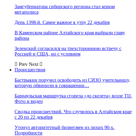
Замгубернатора сибирского региона стал мэром
мегаполиса
День 1398-й. Самое важное к утру 22 декабря
В Каменском районе Алтайского края выбрали главу
района
Зеленский согласился на трехстороннюю встречу с
Россией и США, но с условием
Prev
Next
Происшествия
Бастрыкин поручил освободить из СИЗО учительницу,
которую обвинили в совращении…
Барнаульская маршрутка сгорела «до скелета» возле ТЦ.
Фото и видео
Сводка происшествий. Что случилось в Алтайском крае
с 20 по 22 декабря
Утонул авторитетный бизнесмен из лихих 90-х.
Подробности