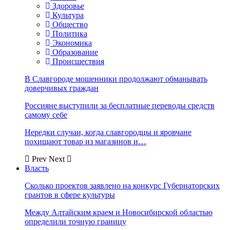
Здоровье
Культура
Общество
Политика
Экономика
Образование
Происшествия
В Славгороде мошенники продолжают обманывать
доверчивых граждан
Россияне выступили за бесплатные переводы средств
самому себе
Нередки случаи, когда славгородцы и яровчане
похищают товар из магазинов и…
Prev
Next
Власть
Сколько проектов заявлено на конкурс Губернаторских
грантов в сфере культуры
Между Алтайским краем и Новосибирской областью
определили точную границу