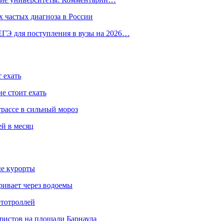
 частых диагноза в России
ГЭ для поступления в вузы на 2026…
 ехать
е стоит ехать
трассе в сильный мороз
ей в месяц
ые курорты
ривает через водоемы
ототроллей
ристов на площади Барнаула