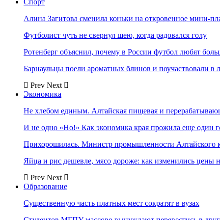
Спорт
Алина Загитова сменила коньки на откровенное мини-пл
Футболист чуть не свернул шею, когда радовался голу
Ротенберг объяснил, почему в России футбол любят боль
Барнаульцы поели ароматных блинов и поучаствовали в 
Prev
Next
Экономика
Не хлебом единым. Алтайская пищевая и перерабатыва
И не одно «Но!» Как экономика края прожила еще один 
Прихорошилась. Министр промышленности Алтайского к
Яйца и рис дешевле, мясо дороже: как изменились цены 
Prev
Next
Образование
Существенную часть платных мест сократят в вузах
Студентов МГПУ массово вынуждают перевестись в дру