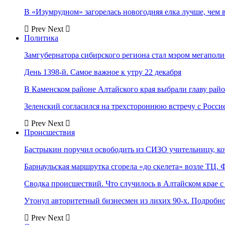
В «Изумрудном» загорелась новогодняя елка лучше, чем 
Prev
Next
Политика
Замгубернатора сибирского региона стал мэром мегаполи
День 1398-й. Самое важное к утру 22 декабря
В Каменском районе Алтайского края выбрали главу рай
Зеленский согласился на трехстороннюю встречу с Росси
Prev
Next
Происшествия
Бастрыкин поручил освободить из СИЗО учительницу, 
Барнаульская маршрутка сгорела «до скелета» возле ТЦ. 
Сводка происшествий. Что случилось в Алтайском крае с 
Утонул авторитетный бизнесмен из лихих 90-х. Подробн
Prev
Next