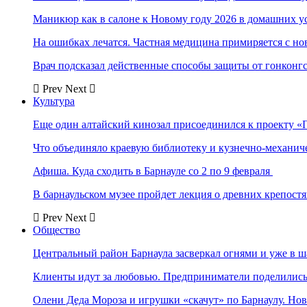
Маникюр как в салоне к Новому году 2026 в домашних у
На ошибках лечатся. Частная медицина примиряется с н
Врач подсказал действенные способы защиты от гонконг
Prev
Next
Культура
Еще один алтайский кинозал присоединился к проекту «
Что объединяло краевую библиотеку и кузнечно-механи
Афиша. Куда сходить в Барнауле со 2 по 9 февраля
В барнаульском музее пройдет лекция о древних крепост
Prev
Next
Общество
Центральный район Барнаула засверкал огнями и уже в ш
Клиенты идут за любовью. Предприниматели поделились 
Олени Деда Мороза и игрушки «скачут» по Барнаулу. Но