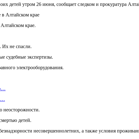
оих детей утром 26 июня, сообщает следком и прокуратура Алтай
 Алтайском крае.
 Их не спасли.
ые судебные экспертизы.
равного электрооборудования.
ую…
 и…
о неосторожности.
смертью детей.
езнадзорности несовершеннолетних, а также условия проживани