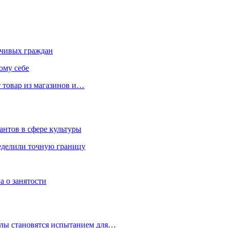
чивых граждан
ому себе
 товар из магазинов и…
антов в сфере культуры
еделили точную границу
а о занятости
улы становятся испытанием для…