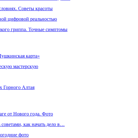
словиях. Советы красоты
овой цифровой реальностью
ского гриппа. Точные симптомы
Пушкинская карта»
ческую мастерскую
ях Горного Алтая
аге от Нового года. Фото
советами, как начать дело в…
вогодние фото