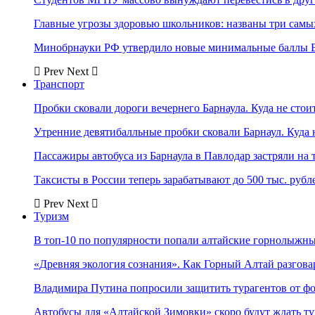
Главные угрозы здоровью школьников: названы три самых
Минобрнауки РФ утвердило новые минимальные баллы Е
Prev
Next
Транспорт
Пробки сковали дороги вечернего Барнаула. Куда не стоит
Утренние девятибалльные пробки сковали Барнаул. Куда н
Пассажиры автобуса из Барнаула в Павлодар застряли на 
Таксисты в России теперь зарабатывают до 500 тыс. рубл
Prev
Next
Туризм
В топ-10 по популярности попали алтайские горнолыжн
«Древняя экология сознания». Как Горный Алтай разгова
Владимира Путина попросили защитить турагентов от ф
Автобусы для «Алтайской Зимовки» скоро будут ждать ту