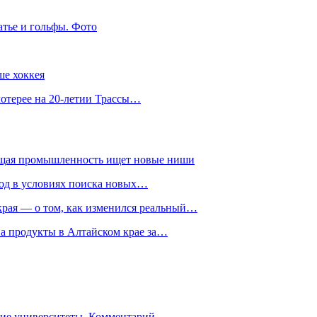
атье и гольфы. Фото
ше хоккея
лотерее на 20-летии Трассы…
ющая промышленность ищет новые ниши
год в условиях поиска новых…
рая — о том, как изменился реальный…
на продукты в Алтайском крае за…
гие университеты. Комментарий…