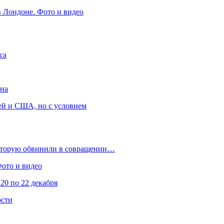
в Лондоне. Фото и видео
са
она
ей и США, но с условием
которую обвинили в совращении…
Фото и видео
20 по 22 декабря
ости