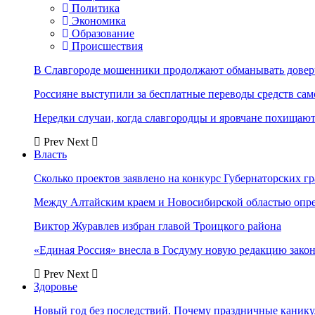
Политика
Экономика
Образование
Происшествия
В Славгороде мошенники продолжают обманывать довер
Россияне выступили за бесплатные переводы средств сам
Нередки случаи, когда славгородцы и яровчане похищают
Prev
Next
Власть
Сколько проектов заявлено на конкурс Губернаторских гр
Между Алтайским краем и Новосибирской областью опр
Виктор Журавлев избран главой Троицкого района
«Единая Россия» внесла в Госдуму новую редакцию закон
Prev
Next
Здоровье
Новый год без последствий. Почему праздничные каник