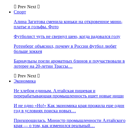
Prev
Next
Спорт
Алина Загитова сменила коньки на откровенное мини-
платье и гольфы. Фото
Футболист чуть не свернул шею, когда радовался голу
Ротенберг объяснил, почему в России футбол любят
больше хоккея
Барнаульцы поели ароматных блинов и поучаствовали в
лотерее на 20-летии Трассы…
Prev
Next
Экономика
Не хлебом единым. Алтайская пищевая и
перерабатывающая промышленность ищет новые ниши
И не одно «Но!» Как экономика края прожила еще один
год в условиях поиска новых…
Прихорошилась. Министр промышленности Алтайского
края — о том, как изменился реальный…