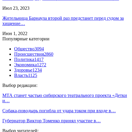
Июл 23, 2023
Жительница Барнаула второй раз предстанет перед судом за
хищение…
Июн 1, 2022
Популярные категории
Общество
3094
Происшествия
2860
Политика
1417
Экономика
1272
Здоровье
1234
Власть
1125
Выбор редакции:
МТА станет частью сибирского театрального проекта «Детки
и…
Собака-поводырь погибла от удара током при входе в…
Губернатор Виктор Томенко принял участие в…
Выбор читателей: