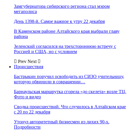
Замгубернатора сибирского региона стал мэром
мегаполиса
День 1398-й. Самое важное к утру 22 декабря
В Каменском районе Алтайского края выбрали главу
района
Зеленский согласился на трехстороннюю встречу с
Россией и США, но с условием
Prev
Next
Происшествия
Бастрыкин поручил освободить из СИЗО учительницу,
которую обвинили в совращении…
Барнаульская маршрутка сгорела «до скелета» возле ТЦ.
Фото и видео
Сводка происшествий. Что случилось в Алтайском крае
с 20 по 22 декабря
Утонул авторитетный бизнесмен из лихих 90-х.
Подробности