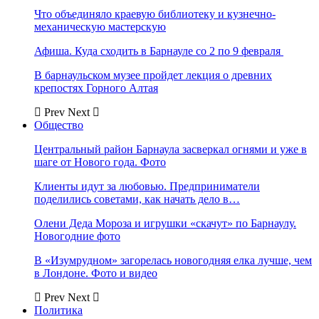
Что объединяло краевую библиотеку и кузнечно-
механическую мастерскую
Афиша. Куда сходить в Барнауле со 2 по 9 февраля
В барнаульском музее пройдет лекция о древних
крепостях Горного Алтая
Prev
Next
Общество
Центральный район Барнаула засверкал огнями и уже в
шаге от Нового года. Фото
Клиенты идут за любовью. Предприниматели
поделились советами, как начать дело в…
Олени Деда Мороза и игрушки «скачут» по Барнаулу.
Новогодние фото
В «Изумрудном» загорелась новогодняя елка лучше, чем
в Лондоне. Фото и видео
Prev
Next
Политика