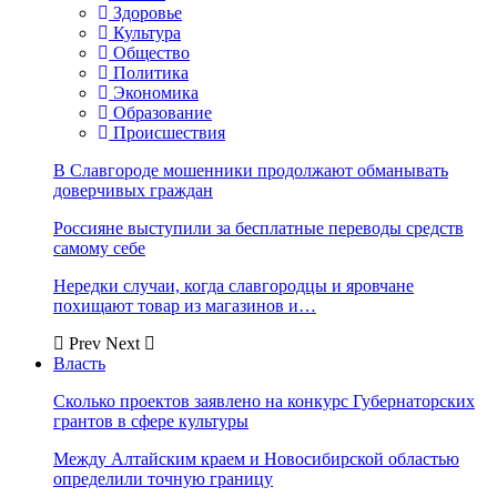
Здоровье
Культура
Общество
Политика
Экономика
Образование
Происшествия
В Славгороде мошенники продолжают обманывать
доверчивых граждан
Россияне выступили за бесплатные переводы средств
самому себе
Нередки случаи, когда славгородцы и яровчане
похищают товар из магазинов и…
Prev
Next
Власть
Сколько проектов заявлено на конкурс Губернаторских
грантов в сфере культуры
Между Алтайским краем и Новосибирской областью
определили точную границу