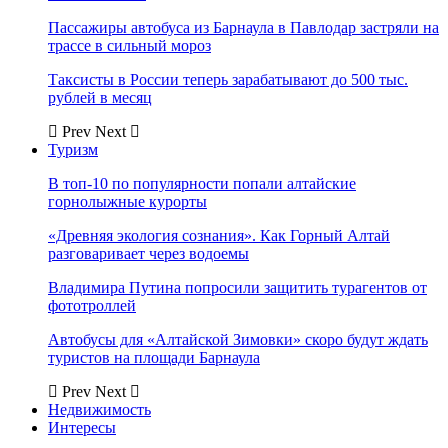
Пассажиры автобуса из Барнаула в Павлодар застряли на
трассе в сильный мороз
Таксисты в России теперь зарабатывают до 500 тыс.
рублей в месяц
Prev
Next
Туризм
В топ-10 по популярности попали алтайские
горнолыжные курорты
«Древняя экология сознания». Как Горный Алтай
разговаривает через водоемы
Владимира Путина попросили защитить турагентов от
фототроллей
Автобусы для «Алтайской Зимовки» скоро будут ждать
туристов на площади Барнаула
Prev
Next
Недвижимость
Интересы