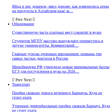
Яйца и рис дешевле, мясо дороже: как изменились цены
на продукты в Алтайском крае за…
Prev
Next
Образование
Существенную часть платных мест сократят в вузах
Студентов МГПУ массово вынуждают перевестись в
другие университеты. Комментарий…
Главные угрозы здоровью школьников: названы три
самых частых диагноза в России
Минобрнауки РФ утвердило новые минимальные баллы
ЕГЭ для поступления в вузы на 2026…
Prev
Next
Транспорт
Пробки сковали дороги вечернего Барнаула. Куда не
стоит ехать
Утренние девятибалльные пробки сковали Барнаул. Куда
не стоит ехать