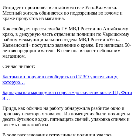
Инцидент произошёл в алтайском селе Усть-Калманка.
Местный житель обвиняется по подозрениям во взломе и
краже продуктов из магазина.
Как сообщает пресс-служба ГУ МВД России по Алтайскому
краю, в дежурную часть отделения полиции по Чарышскому
району межмуниципального отдела МВД России «Усть-
Калманский» поступило заявление о краже. Его написала 50-
летняя предприниматель. В селе она владеет небольшим
магазином.
Сейчас читают:
Бастрыкин поручил освободить из СИЗО учительницу,
которую…
Барнаульская маршрутка сгорела «до скелета» возле ТЦ. Фото
и…
Придя, как обычно на работу обнаружила разбитое окно и
пропажу некоторых товаров. Из помещения были похищены
десять бутылок водки, пятнадцать свечей, упаковка спичек и
восемь палок колбасы.
В ходе расследования сотрудникам полиции удалось