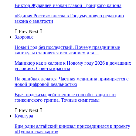
Виктор Журавлев избран главой Троицкого района
«Единая Россия» внесла в Госдуму новую редакцию
закона о занятости
Prev
Next
Здоровье
Новый год без последствий. Почему праздничные
каникулы становятся испытанием для…
Маникюр как в салоне к Новому году 2026 в домашних
условиях. Советы красоты
На ошибках лечатся. Частная медицина примиряется с
новой цифровой реальностью
Врач подсказал действенные способы защиты от
гонконгского гриппа. Точные симптомы
Prev
Next
Культура
Еще один алтайский кинозал присоединился к проекту
«Пушкинская карта»