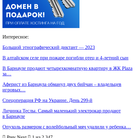
Интересное:
Большой этнографический диктант — 2023
В алтайском селе при пожаре погибли отец и 4-летний сын
В Барнауле продают четырехкомнатную квартиру в ЖК Plaza
за…
Аферист из Барнаула обманул двух бийчан – владельцев
игровых…
Спецоперация РФ на Украине. День 299-й
Личинка Теслы. Самый маленький электрокар продают
в Барнауле
Опухоль размером с волейбольный мяч удалили у ребенка…
Prev
Next
1 из 2 347