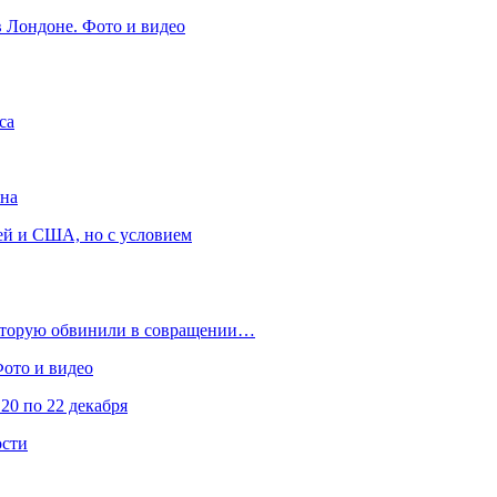
в Лондоне. Фото и видео
са
она
ей и США, но с условием
которую обвинили в совращении…
Фото и видео
20 по 22 декабря
ости