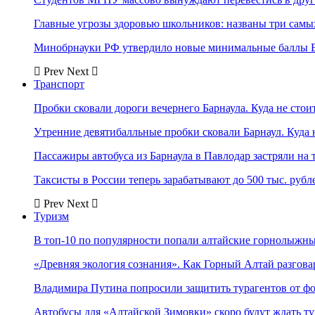
Главные угрозы здоровью школьников: названы три самых
Минобрнауки РФ утвердило новые минимальные баллы Е
Prev
Next
Транспорт
Пробки сковали дороги вечернего Барнаула. Куда не стоит
Утренние девятибалльные пробки сковали Барнаул. Куда н
Пассажиры автобуса из Барнаула в Павлодар застряли на 
Таксисты в России теперь зарабатывают до 500 тыс. рубл
Prev
Next
Туризм
В топ-10 по популярности попали алтайские горнолыжн
«Древняя экология сознания». Как Горный Алтай разгова
Владимира Путина попросили защитить турагентов от ф
Автобусы для «Алтайской Зимовки» скоро будут ждать ту