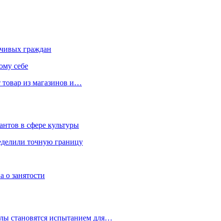
чивых граждан
ому себе
 товар из магазинов и…
антов в сфере культуры
еделили точную границу
а о занятости
улы становятся испытанием для…