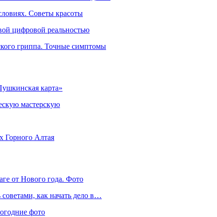
словиях. Советы красоты
овой цифровой реальностью
ского гриппа. Точные симптомы
Пушкинская карта»
ческую мастерскую
ях Горного Алтая
аге от Нового года. Фото
советами, как начать дело в…
вогодние фото