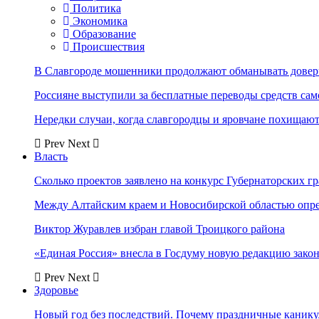
Политика
Экономика
Образование
Происшествия
В Славгороде мошенники продолжают обманывать довер
Россияне выступили за бесплатные переводы средств сам
Нередки случаи, когда славгородцы и яровчане похищают
Prev
Next
Власть
Сколько проектов заявлено на конкурс Губернаторских гр
Между Алтайским краем и Новосибирской областью опр
Виктор Журавлев избран главой Троицкого района
«Единая Россия» внесла в Госдуму новую редакцию закон
Prev
Next
Здоровье
Новый год без последствий. Почему праздничные каник