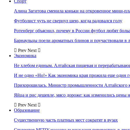
Спорт
Алина Загитова сменила коньки на откровенное мини-пл
Футболист чуть не свернул шею, когда радовался голу
Ротенберг объяснил, почему в России футбол любят боль
Барнаульцы поели ароматных блинов и поучаствовали в 
Prev
Next
Экономика
Не хлебом единым. Алтайская пищевая и перерабатыва
И не одно «Но!» Как экономика края прожила еще один 
Прихорошилась. Министр промышленности Алтайского к
Яйца и рис дешевле, мясо дороже: как изменились цены 
Prev
Next
Образование
Существенную часть платных мест сократят в вузах
Студентов МГПУ массово вынуждают перевестись в дру