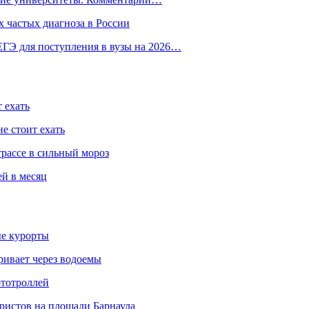
 частых диагноза в России
ГЭ для поступления в вузы на 2026…
 ехать
е стоит ехать
трассе в сильный мороз
ей в месяц
ые курорты
ривает через водоемы
ототроллей
ристов на площади Барнаула