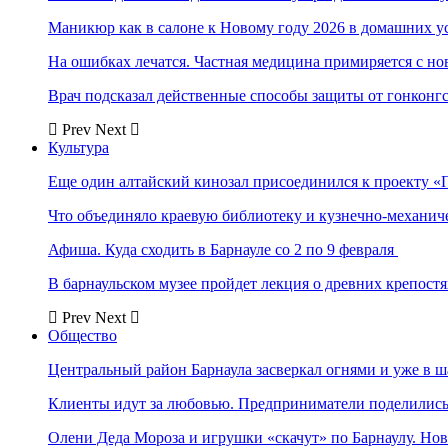
Маникюр как в салоне к Новому году 2026 в домашних у
На ошибках лечатся. Частная медицина примиряется с н
Врач подсказал действенные способы защиты от гонконг
Prev
Next
Культура
Еще один алтайский кинозал присоединился к проекту «
Что объединяло краевую библиотеку и кузнечно-механи
Афиша. Куда сходить в Барнауле со 2 по 9 февраля
В барнаульском музее пройдет лекция о древних крепост
Prev
Next
Общество
Центральный район Барнаула засверкал огнями и уже в ш
Клиенты идут за любовью. Предприниматели поделились 
Олени Деда Мороза и игрушки «скачут» по Барнаулу. Но