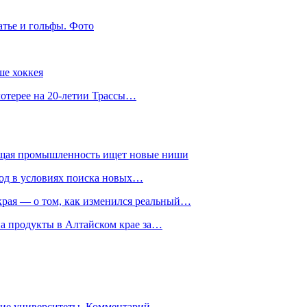
атье и гольфы. Фото
ше хоккея
лотерее на 20-летии Трассы…
ющая промышленность ищет новые ниши
год в условиях поиска новых…
рая — о том, как изменился реальный…
на продукты в Алтайском крае за…
гие университеты. Комментарий…