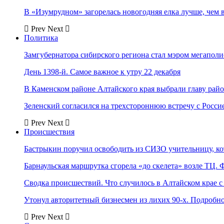
В «Изумрудном» загорелась новогодняя елка лучше, чем 
Prev
Next
Политика
Замгубернатора сибирского региона стал мэром мегаполи
День 1398-й. Самое важное к утру 22 декабря
В Каменском районе Алтайского края выбрали главу рай
Зеленский согласился на трехстороннюю встречу с Росси
Prev
Next
Происшествия
Бастрыкин поручил освободить из СИЗО учительницу, 
Барнаульская маршрутка сгорела «до скелета» возле ТЦ. 
Сводка происшествий. Что случилось в Алтайском крае с 
Утонул авторитетный бизнесмен из лихих 90-х. Подробн
Prev
Next