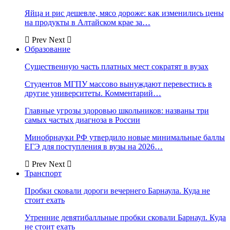
Яйца и рис дешевле, мясо дороже: как изменились цены
на продукты в Алтайском крае за…
Prev
Next
Образование
Существенную часть платных мест сократят в вузах
Студентов МГПУ массово вынуждают перевестись в
другие университеты. Комментарий…
Главные угрозы здоровью школьников: названы три
самых частых диагноза в России
Минобрнауки РФ утвердило новые минимальные баллы
ЕГЭ для поступления в вузы на 2026…
Prev
Next
Транспорт
Пробки сковали дороги вечернего Барнаула. Куда не
стоит ехать
Утренние девятибалльные пробки сковали Барнаул. Куда
не стоит ехать