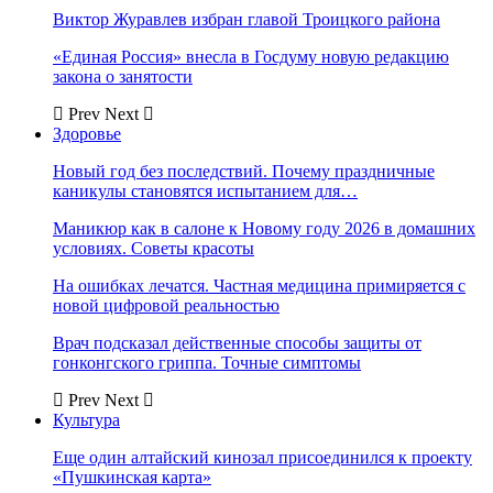
Виктор Журавлев избран главой Троицкого района
«Единая Россия» внесла в Госдуму новую редакцию
закона о занятости
Prev
Next
Здоровье
Новый год без последствий. Почему праздничные
каникулы становятся испытанием для…
Маникюр как в салоне к Новому году 2026 в домашних
условиях. Советы красоты
На ошибках лечатся. Частная медицина примиряется с
новой цифровой реальностью
Врач подсказал действенные способы защиты от
гонконгского гриппа. Точные симптомы
Prev
Next
Культура
Еще один алтайский кинозал присоединился к проекту
«Пушкинская карта»