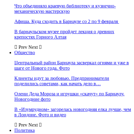
Что объединяло краевую библиотеку и кузнечно-
механическую мастерскую
Афиша. Куда сходить в Барнауле со 2 по 9 февраля
В барнаульском музее пройдет лекция о древних
крепостях Горного Алтая
Prev
Next
Общество
Центральный район Барнаула засверкал огнями и уже в
шаге от Нового года. Фото
Клиенты идут за любовью. Предприниматели
поделились советами, как начать дело в…
Олени Деда Мороза и игрушки «скачут» по Барнаулу.
Новогодние фото
В «Изумрудном» загорелась новогодняя елка лучше, чем
в Лондоне. Фото и видео
Prev
Next
Политика