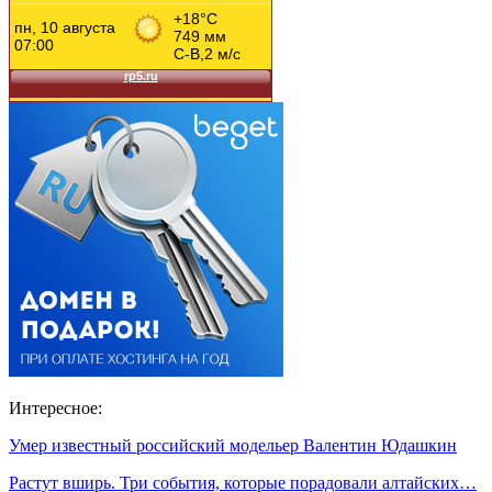
Интересное:
Умер известный российский модельер Валентин Юдашкин
Растут вширь. Три события, которые порадовали алтайских…