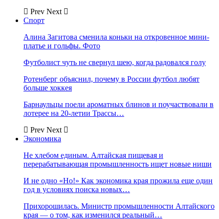
Prev
Next
Спорт
Алина Загитова сменила коньки на откровенное мини-
платье и гольфы. Фото
Футболист чуть не свернул шею, когда радовался голу
Ротенберг объяснил, почему в России футбол любят
больше хоккея
Барнаульцы поели ароматных блинов и поучаствовали в
лотерее на 20-летии Трассы…
Prev
Next
Экономика
Не хлебом единым. Алтайская пищевая и
перерабатывающая промышленность ищет новые ниши
И не одно «Но!» Как экономика края прожила еще один
год в условиях поиска новых…
Прихорошилась. Министр промышленности Алтайского
края — о том, как изменился реальный…