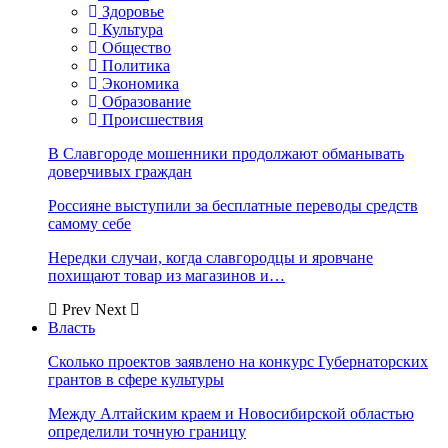
Здоровье
Культура
Общество
Политика
Экономика
Образование
Происшествия
В Славгороде мошенники продолжают обманывать
доверчивых граждан
Россияне выступили за бесплатные переводы средств
самому себе
Нередки случаи, когда славгородцы и яровчане
похищают товар из магазинов и…
Prev
Next
Власть
Сколько проектов заявлено на конкурс Губернаторских
грантов в сфере культуры
Между Алтайским краем и Новосибирской областью
определили точную границу