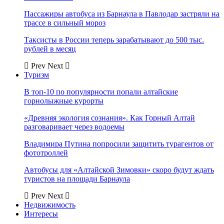
Пассажиры автобуса из Барнаула в Павлодар застряли на
трассе в сильный мороз
Таксисты в России теперь зарабатывают до 500 тыс.
рублей в месяц
Prev
Next
Туризм
В топ-10 по популярности попали алтайские
горнолыжные курорты
«Древняя экология сознания». Как Горный Алтай
разговаривает через водоемы
Владимира Путина попросили защитить турагентов от
фототроллей
Автобусы для «Алтайской Зимовки» скоро будут ждать
туристов на площади Барнаула
Prev
Next
Недвижимость
Интересы