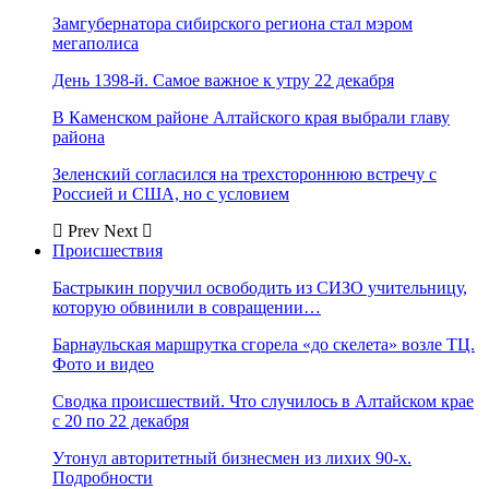
Замгубернатора сибирского региона стал мэром
мегаполиса
День 1398-й. Самое важное к утру 22 декабря
В Каменском районе Алтайского края выбрали главу
района
Зеленский согласился на трехстороннюю встречу с
Россией и США, но с условием
Prev
Next
Происшествия
Бастрыкин поручил освободить из СИЗО учительницу,
которую обвинили в совращении…
Барнаульская маршрутка сгорела «до скелета» возле ТЦ.
Фото и видео
Сводка происшествий. Что случилось в Алтайском крае
с 20 по 22 декабря
Утонул авторитетный бизнесмен из лихих 90-х.
Подробности