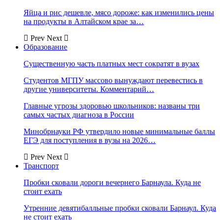
Яйца и рис дешевле, мясо дороже: как изменились цены
на продукты в Алтайском крае за…
Prev
Next
Образование
Существенную часть платных мест сократят в вузах
Студентов МГПУ массово вынуждают перевестись в
другие университеты. Комментарий…
Главные угрозы здоровью школьников: названы три
самых частых диагноза в России
Минобрнауки РФ утвердило новые минимальные баллы
ЕГЭ для поступления в вузы на 2026…
Prev
Next
Транспорт
Пробки сковали дороги вечернего Барнаула. Куда не
стоит ехать
Утренние девятибалльные пробки сковали Барнаул. Куда
не стоит ехать