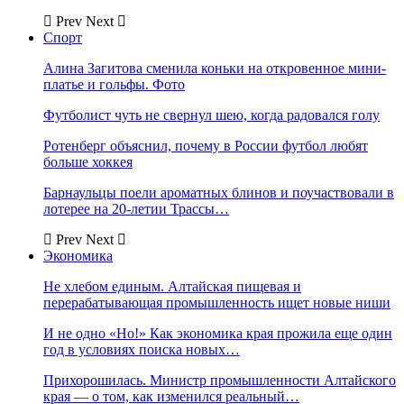
Prev
Next
Спорт
Алина Загитова сменила коньки на откровенное мини-
платье и гольфы. Фото
Футболист чуть не свернул шею, когда радовался голу
Ротенберг объяснил, почему в России футбол любят
больше хоккея
Барнаульцы поели ароматных блинов и поучаствовали в
лотерее на 20-летии Трассы…
Prev
Next
Экономика
Не хлебом единым. Алтайская пищевая и
перерабатывающая промышленность ищет новые ниши
И не одно «Но!» Как экономика края прожила еще один
год в условиях поиска новых…
Прихорошилась. Министр промышленности Алтайского
края — о том, как изменился реальный…