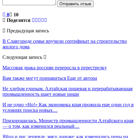
Отправить отзыв
0
10
Поделится
Предыдущая запись
В Славгороде семье вручили сертификат на строительство
жилого дома
Следующая запись
Массовая драка россиян переросла в перестрелку
Вам также могут понравиться
Еще от автора
Не хлебом единым. Алтайская пищевая и перерабатывающая
промышленность ищет новые ниши
И не одно «Но!» Как экономика края прожила еще один год в
условиях поиска новых…
Прихорошилась. Министр промышленности Алтайского края
— о том, как изменился реальный…
Яйца и рис дешевле, мясо дороже: как изменились цены на