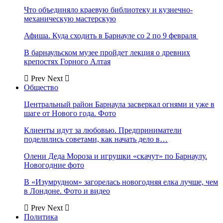
Что объединяло краевую библиотеку и кузнечно-
механическую мастерскую
Афиша. Куда сходить в Барнауле со 2 по 9 февраля
В барнаульском музее пройдет лекция о древних
крепостях Горного Алтая
Prev
Next
Общество
Центральный район Барнаула засверкал огнями и уже в
шаге от Нового года. Фото
Клиенты идут за любовью. Предприниматели
поделились советами, как начать дело в…
Олени Деда Мороза и игрушки «скачут» по Барнаулу.
Новогодние фото
В «Изумрудном» загорелась новогодняя елка лучше, чем
в Лондоне. Фото и видео
Prev
Next
Политика