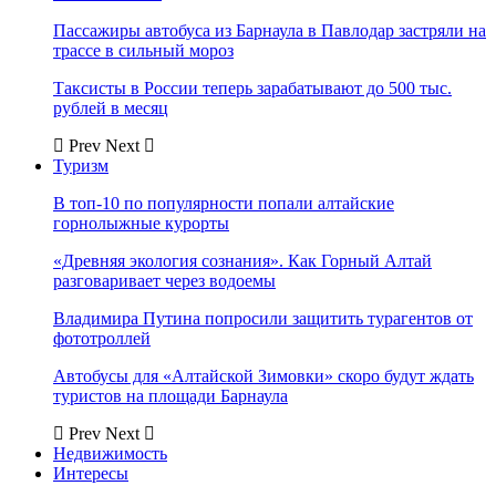
Пассажиры автобуса из Барнаула в Павлодар застряли на
трассе в сильный мороз
Таксисты в России теперь зарабатывают до 500 тыс.
рублей в месяц
Prev
Next
Туризм
В топ-10 по популярности попали алтайские
горнолыжные курорты
«Древняя экология сознания». Как Горный Алтай
разговаривает через водоемы
Владимира Путина попросили защитить турагентов от
фототроллей
Автобусы для «Алтайской Зимовки» скоро будут ждать
туристов на площади Барнаула
Prev
Next
Недвижимость
Интересы