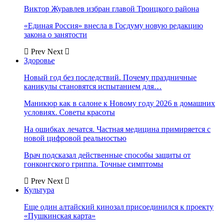
Виктор Журавлев избран главой Троицкого района
«Единая Россия» внесла в Госдуму новую редакцию
закона о занятости
Prev
Next
Здоровье
Новый год без последствий. Почему праздничные
каникулы становятся испытанием для…
Маникюр как в салоне к Новому году 2026 в домашних
условиях. Советы красоты
На ошибках лечатся. Частная медицина примиряется с
новой цифровой реальностью
Врач подсказал действенные способы защиты от
гонконгского гриппа. Точные симптомы
Prev
Next
Культура
Еще один алтайский кинозал присоединился к проекту
«Пушкинская карта»