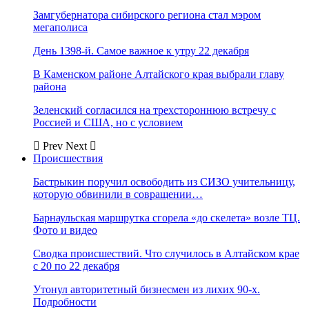
Замгубернатора сибирского региона стал мэром
мегаполиса
День 1398-й. Самое важное к утру 22 декабря
В Каменском районе Алтайского края выбрали главу
района
Зеленский согласился на трехстороннюю встречу с
Россией и США, но с условием
Prev
Next
Происшествия
Бастрыкин поручил освободить из СИЗО учительницу,
которую обвинили в совращении…
Барнаульская маршрутка сгорела «до скелета» возле ТЦ.
Фото и видео
Сводка происшествий. Что случилось в Алтайском крае
с 20 по 22 декабря
Утонул авторитетный бизнесмен из лихих 90-х.
Подробности