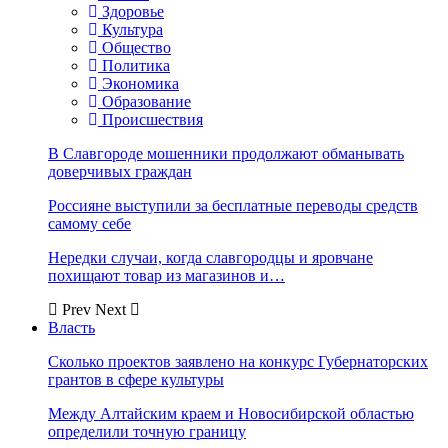
Здоровье
Культура
Общество
Политика
Экономика
Образование
Происшествия
В Славгороде мошенники продолжают обманывать
доверчивых граждан
Россияне выступили за бесплатные переводы средств
самому себе
Нередки случаи, когда славгородцы и яровчане
похищают товар из магазинов и…
Prev
Next
Власть
Сколько проектов заявлено на конкурс Губернаторских
грантов в сфере культуры
Между Алтайским краем и Новосибирской областью
определили точную границу