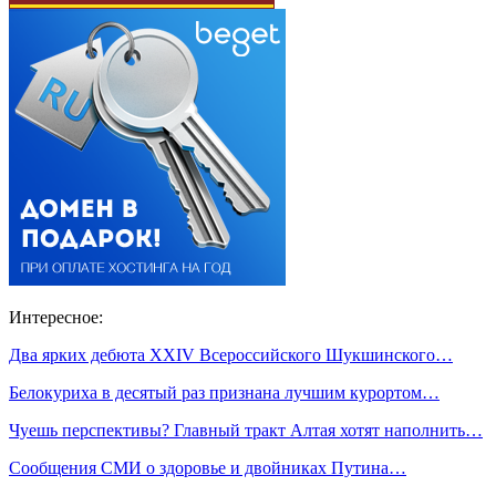
Интересное:
Два ярких дебюта XXIV Всероссийского Шукшинского…
Белокуриха в десятый раз признана лучшим курортом…
Чуешь перспективы? Главный тракт Алтая хотят наполнить…
Сообщения СМИ о здоровье и двойниках Путина…