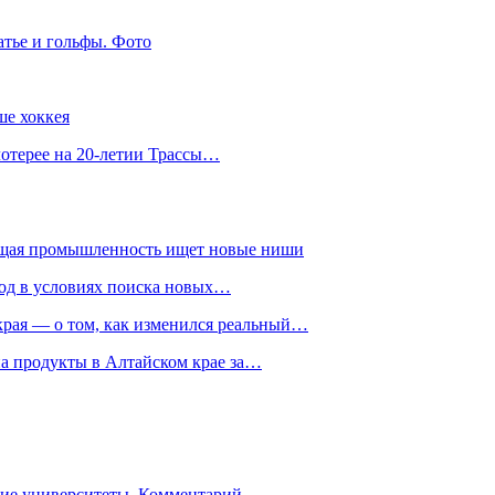
атье и гольфы. Фото
ше хоккея
лотерее на 20-летии Трассы…
ющая промышленность ищет новые ниши
год в условиях поиска новых…
рая — о том, как изменился реальный…
на продукты в Алтайском крае за…
гие университеты. Комментарий…