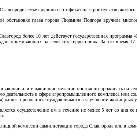
ной обстановке глава города Людмила Подгора вручила многод
авгород более 10 лет действует государственная программа «К
дан проживающих на сельских территориях. За это время 17
живающие или изъявившие желание постоянно проживать на сел
ю деятельность в сфере агропромышленного комплекса или соц
ния) жилья, признанные нуждающимися в улучшении жилищных у
ляется осуществление им в течение не менее 5 лет со дня ее 
и.
ищной комиссии администрации города Славгорода или в комите