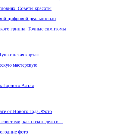
словиях. Советы красоты
овой цифровой реальностью
ского гриппа. Точные симптомы
Пушкинская карта»
ческую мастерскую
ях Горного Алтая
аге от Нового года. Фото
советами, как начать дело в…
вогодние фото