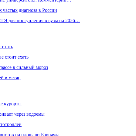
 частых диагноза в России
ГЭ для поступления в вузы на 2026…
 ехать
е стоит ехать
трассе в сильный мороз
ей в месяц
ые курорты
ривает через водоемы
ототроллей
ристов на площади Барнаула