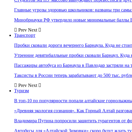
Главные угрозы здоровью школьников: названы три самых
Минобрнауки РФ утвердило новые минимальные баллы Е
Prev
Next
Транспорт
Пробки сковали дороги вечернего Барнаула. Куда не стоит
Утренние девятибалльные пробки сковали Барнаул. Куда н
Пассажиры автобуса из Барнаула в Павлодар застряли на 
Таксисты в России теперь зарабатывают до 500 тыс. рубл
Prev
Next
Туризм
В топ-10 по популярности попали алтайские горнолыжн
«Древняя экология сознания». Как Горный Алтай разгова
Владимира Путина попросили защитить турагентов от ф
Автобусы для «Алтайской Зимовки» скоро будут ждать ту