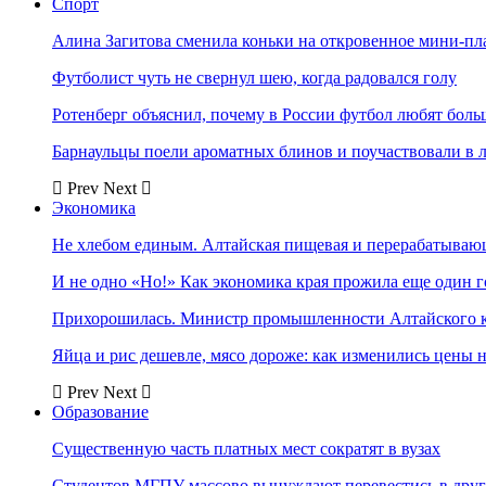
Спорт
Алина Загитова сменила коньки на откровенное мини-пл
Футболист чуть не свернул шею, когда радовался голу
Ротенберг объяснил, почему в России футбол любят боль
Барнаульцы поели ароматных блинов и поучаствовали в 
Prev
Next
Экономика
Не хлебом единым. Алтайская пищевая и перерабатыва
И не одно «Но!» Как экономика края прожила еще один 
Прихорошилась. Министр промышленности Алтайского к
Яйца и рис дешевле, мясо дороже: как изменились цены 
Prev
Next
Образование
Существенную часть платных мест сократят в вузах
Студентов МГПУ массово вынуждают перевестись в дру