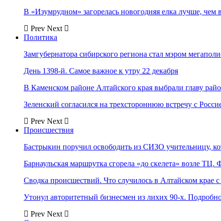
В «Изумрудном» загорелась новогодняя елка лучше, чем 
Prev
Next
Политика
Замгубернатора сибирского региона стал мэром мегаполи
День 1398-й. Самое важное к утру 22 декабря
В Каменском районе Алтайского края выбрали главу рай
Зеленский согласился на трехстороннюю встречу с Росси
Prev
Next
Происшествия
Бастрыкин поручил освободить из СИЗО учительницу, 
Барнаульская маршрутка сгорела «до скелета» возле ТЦ. 
Сводка происшествий. Что случилось в Алтайском крае с 
Утонул авторитетный бизнесмен из лихих 90-х. Подробн
Prev
Next