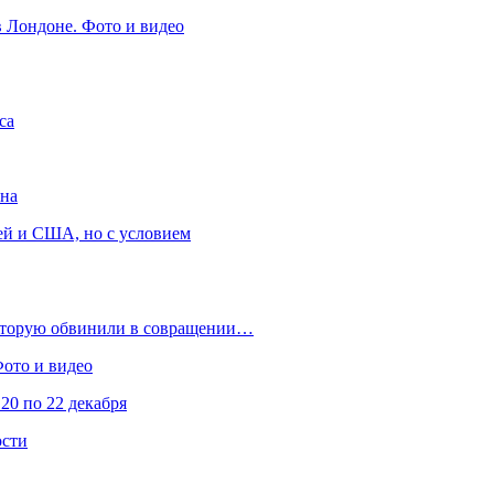
в Лондоне. Фото и видео
са
она
ей и США, но с условием
которую обвинили в совращении…
Фото и видео
20 по 22 декабря
ости