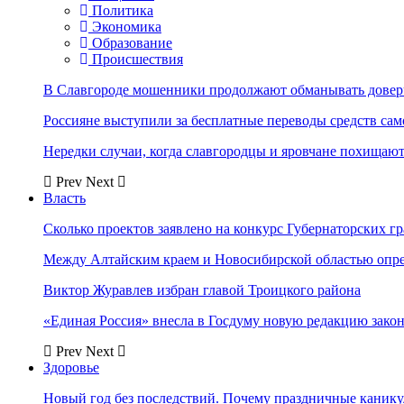
Политика
Экономика
Образование
Происшествия
В Славгороде мошенники продолжают обманывать довер
Россияне выступили за бесплатные переводы средств сам
Нередки случаи, когда славгородцы и яровчане похищают
Prev
Next
Власть
Сколько проектов заявлено на конкурс Губернаторских гр
Между Алтайским краем и Новосибирской областью опр
Виктор Журавлев избран главой Троицкого района
«Единая Россия» внесла в Госдуму новую редакцию закон
Prev
Next
Здоровье
Новый год без последствий. Почему праздничные каник