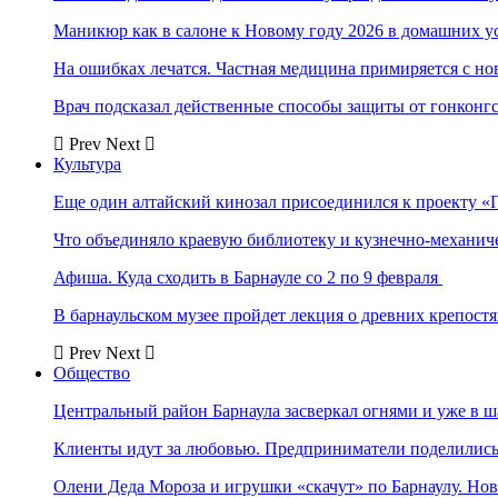
Маникюр как в салоне к Новому году 2026 в домашних у
На ошибках лечатся. Частная медицина примиряется с н
Врач подсказал действенные способы защиты от гонконг
Prev
Next
Культура
Еще один алтайский кинозал присоединился к проекту «
Что объединяло краевую библиотеку и кузнечно-механи
Афиша. Куда сходить в Барнауле со 2 по 9 февраля
В барнаульском музее пройдет лекция о древних крепост
Prev
Next
Общество
Центральный район Барнаула засверкал огнями и уже в ш
Клиенты идут за любовью. Предприниматели поделились 
Олени Деда Мороза и игрушки «скачут» по Барнаулу. Но