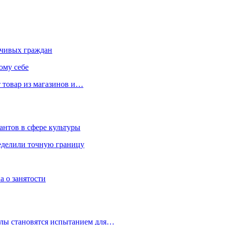
чивых граждан
ому себе
 товар из магазинов и…
антов в сфере культуры
еделили точную границу
а о занятости
улы становятся испытанием для…