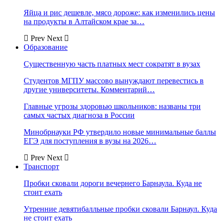
Яйца и рис дешевле, мясо дороже: как изменились цены
на продукты в Алтайском крае за…
Prev
Next
Образование
Существенную часть платных мест сократят в вузах
Студентов МГПУ массово вынуждают перевестись в
другие университеты. Комментарий…
Главные угрозы здоровью школьников: названы три
самых частых диагноза в России
Минобрнауки РФ утвердило новые минимальные баллы
ЕГЭ для поступления в вузы на 2026…
Prev
Next
Транспорт
Пробки сковали дороги вечернего Барнаула. Куда не
стоит ехать
Утренние девятибалльные пробки сковали Барнаул. Куда
не стоит ехать