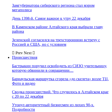
Замгубернатора сибирского региона стал мэром
мегаполиса
День 1398-й. Самое важное к утру 22 декабря
В Каменском районе Алтайского края выбрали главу
района
Зеленский согласился на трехстороннюю встречу с
Россией и США, но с условием
Prev
Next
Происшествия
Бастрыкин поручил освободить из СИЗО учительницу,
которую обвинили в совращении…
Барнаульская маршрутка сгорела «до скелета» возле ТЦ.
Фото и видео
Сводка происшествий. Что случилось в Алтайском крае
с 20 по 22 декабря
Утонул авторитетный бизнесмен из лихих 90-х.
Подробности