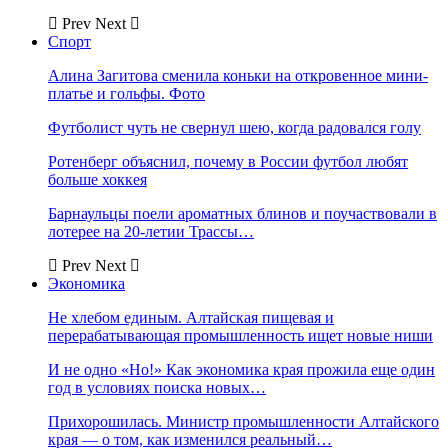
Prev
Next
Спорт
Алина Загитова сменила коньки на откровенное мини-
платье и гольфы. Фото
Футболист чуть не свернул шею, когда радовался голу
Ротенберг объяснил, почему в России футбол любят
больше хоккея
Барнаульцы поели ароматных блинов и поучаствовали в
лотерее на 20-летии Трассы…
Prev
Next
Экономика
Не хлебом единым. Алтайская пищевая и
перерабатывающая промышленность ищет новые ниши
И не одно «Но!» Как экономика края прожила еще один
год в условиях поиска новых…
Прихорошилась. Министр промышленности Алтайского
края — о том, как изменился реальный…