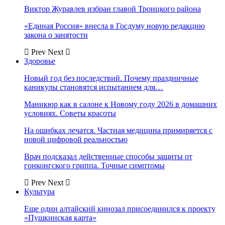
Виктор Журавлев избран главой Троицкого района
«Единая Россия» внесла в Госдуму новую редакцию
закона о занятости
Prev
Next
Здоровье
Новый год без последствий. Почему праздничные
каникулы становятся испытанием для…
Маникюр как в салоне к Новому году 2026 в домашних
условиях. Советы красоты
На ошибках лечатся. Частная медицина примиряется с
новой цифровой реальностью
Врач подсказал действенные способы защиты от
гонконгского гриппа. Точные симптомы
Prev
Next
Культура
Еще один алтайский кинозал присоединился к проекту
«Пушкинская карта»