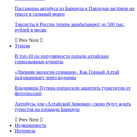
Пассажиры автобуса из Барнаула в Павлодар застряли на
трассе в сильный мороз
Таксисты в России теперь зарабатывают до 500 тыс.
рублей в месяц
Prev
Next
Туризм
В топ-10 по популярности попали алтайские
горнолыжные курорты
«Древняя экология сознания». Как Горный Алтай
разговаривает через водоемы
Владимира Путина попросили защитить турагентов от
фототроллей
Автобусы для «Алтайской Зимовки» скоро будут ждать
туристов на площади Барнаула
Prev
Next
Недвижимость
Интересы