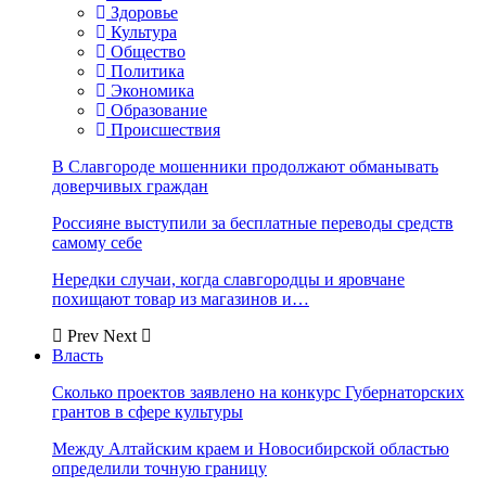
Здоровье
Культура
Общество
Политика
Экономика
Образование
Происшествия
В Славгороде мошенники продолжают обманывать
доверчивых граждан
Россияне выступили за бесплатные переводы средств
самому себе
Нередки случаи, когда славгородцы и яровчане
похищают товар из магазинов и…
Prev
Next
Власть
Сколько проектов заявлено на конкурс Губернаторских
грантов в сфере культуры
Между Алтайским краем и Новосибирской областью
определили точную границу