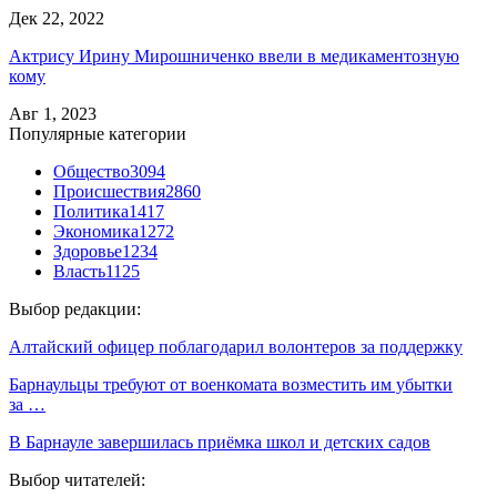
Дек 22, 2022
Актрису Ирину Мирошниченко ввели в медикаментозную
кому
Авг 1, 2023
Популярные категории
Общество
3094
Происшествия
2860
Политика
1417
Экономика
1272
Здоровье
1234
Власть
1125
Выбор редакции:
Алтайский офицер поблагодарил волонтеров за поддержку
Барнаульцы требуют от военкомата возместить им убытки
за …
В Барнауле завершилась приёмка школ и детских садов
Выбор читателей: