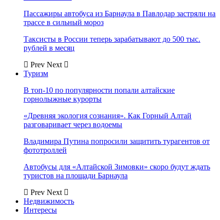
Пассажиры автобуса из Барнаула в Павлодар застряли на
трассе в сильный мороз
Таксисты в России теперь зарабатывают до 500 тыс.
рублей в месяц
Prev
Next
Туризм
В топ-10 по популярности попали алтайские
горнолыжные курорты
«Древняя экология сознания». Как Горный Алтай
разговаривает через водоемы
Владимира Путина попросили защитить турагентов от
фототроллей
Автобусы для «Алтайской Зимовки» скоро будут ждать
туристов на площади Барнаула
Prev
Next
Недвижимость
Интересы