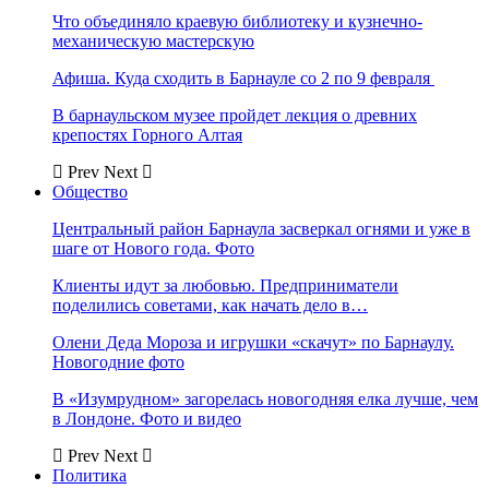
Что объединяло краевую библиотеку и кузнечно-
механическую мастерскую
Афиша. Куда сходить в Барнауле со 2 по 9 февраля
В барнаульском музее пройдет лекция о древних
крепостях Горного Алтая
Prev
Next
Общество
Центральный район Барнаула засверкал огнями и уже в
шаге от Нового года. Фото
Клиенты идут за любовью. Предприниматели
поделились советами, как начать дело в…
Олени Деда Мороза и игрушки «скачут» по Барнаулу.
Новогодние фото
В «Изумрудном» загорелась новогодняя елка лучше, чем
в Лондоне. Фото и видео
Prev
Next
Политика