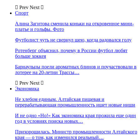
Prev
Next
Спорт
Алина Загитова сменила коньки на откровенное мини-
платье и гольфы. Фото
Футболист чуть не свернул шею, когда радовался голу
Ротенберг объяснил, почему в России футбол любят
больше хоккея
Барнаульцы поели ароматных блинов и поучаствовали в
лотерее на 20-летии Трассы…
Prev
Next
Экономика
Не хлебом единым. Алтайская пищевая и
перерабатывающая промышленность ищет новые ниши
И не одно «Но!» Как экономика края прожила еще один
год в условиях поиска новых…
Прихорошилась. Министр промышленности Алтайского
края — о том, как изменился реальный…