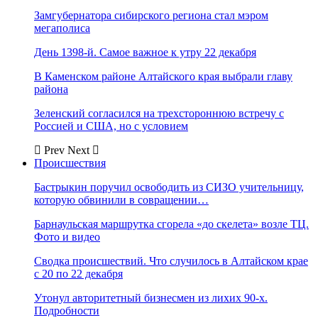
Замгубернатора сибирского региона стал мэром
мегаполиса
День 1398-й. Самое важное к утру 22 декабря
В Каменском районе Алтайского края выбрали главу
района
Зеленский согласился на трехстороннюю встречу с
Россией и США, но с условием
Prev
Next
Происшествия
Бастрыкин поручил освободить из СИЗО учительницу,
которую обвинили в совращении…
Барнаульская маршрутка сгорела «до скелета» возле ТЦ.
Фото и видео
Сводка происшествий. Что случилось в Алтайском крае
с 20 по 22 декабря
Утонул авторитетный бизнесмен из лихих 90-х.
Подробности