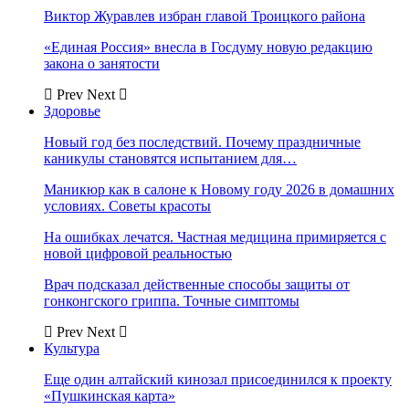
Виктор Журавлев избран главой Троицкого района
«Единая Россия» внесла в Госдуму новую редакцию
закона о занятости
Prev
Next
Здоровье
Новый год без последствий. Почему праздничные
каникулы становятся испытанием для…
Маникюр как в салоне к Новому году 2026 в домашних
условиях. Советы красоты
На ошибках лечатся. Частная медицина примиряется с
новой цифровой реальностью
Врач подсказал действенные способы защиты от
гонконгского гриппа. Точные симптомы
Prev
Next
Культура
Еще один алтайский кинозал присоединился к проекту
«Пушкинская карта»