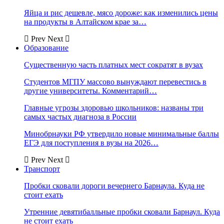
Яйца и рис дешевле, мясо дороже: как изменились цены
на продукты в Алтайском крае за…
Prev
Next
Образование
Существенную часть платных мест сократят в вузах
Студентов МГПУ массово вынуждают перевестись в
другие университеты. Комментарий…
Главные угрозы здоровью школьников: названы три
самых частых диагноза в России
Минобрнауки РФ утвердило новые минимальные баллы
ЕГЭ для поступления в вузы на 2026…
Prev
Next
Транспорт
Пробки сковали дороги вечернего Барнаула. Куда не
стоит ехать
Утренние девятибалльные пробки сковали Барнаул. Куда
не стоит ехать