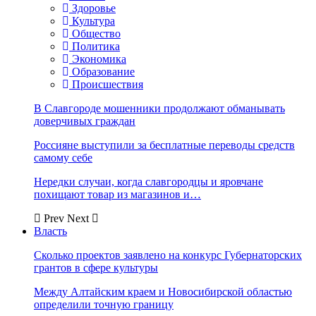
Здоровье
Культура
Общество
Политика
Экономика
Образование
Происшествия
В Славгороде мошенники продолжают обманывать
доверчивых граждан
Россияне выступили за бесплатные переводы средств
самому себе
Нередки случаи, когда славгородцы и яровчане
похищают товар из магазинов и…
Prev
Next
Власть
Сколько проектов заявлено на конкурс Губернаторских
грантов в сфере культуры
Между Алтайским краем и Новосибирской областью
определили точную границу