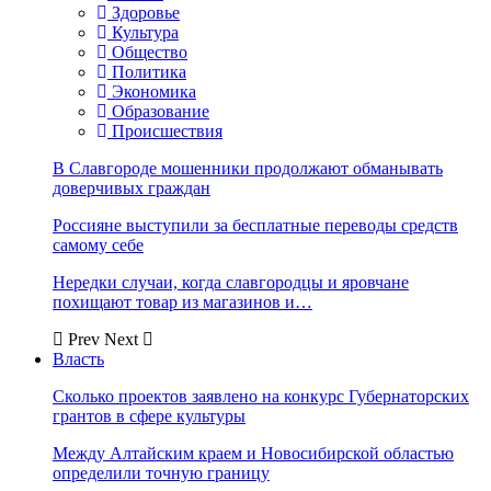
Здоровье
Культура
Общество
Политика
Экономика
Образование
Происшествия
В Славгороде мошенники продолжают обманывать
доверчивых граждан
Россияне выступили за бесплатные переводы средств
самому себе
Нередки случаи, когда славгородцы и яровчане
похищают товар из магазинов и…
Prev
Next
Власть
Сколько проектов заявлено на конкурс Губернаторских
грантов в сфере культуры
Между Алтайским краем и Новосибирской областью
определили точную границу