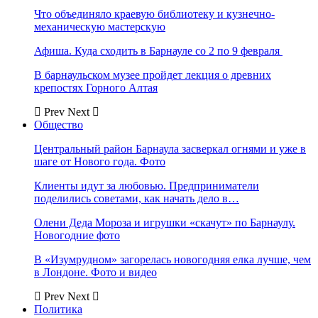
Что объединяло краевую библиотеку и кузнечно-
механическую мастерскую
Афиша. Куда сходить в Барнауле со 2 по 9 февраля
В барнаульском музее пройдет лекция о древних
крепостях Горного Алтая
Prev
Next
Общество
Центральный район Барнаула засверкал огнями и уже в
шаге от Нового года. Фото
Клиенты идут за любовью. Предприниматели
поделились советами, как начать дело в…
Олени Деда Мороза и игрушки «скачут» по Барнаулу.
Новогодние фото
В «Изумрудном» загорелась новогодняя елка лучше, чем
в Лондоне. Фото и видео
Prev
Next
Политика