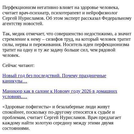
Перфекционизм негативно влияет на здоровье человека,
считает врач-психиатр, психотерапевт и нейрофизиолог
Сергей Нурисламов. Об этом эксперт рассказал Федеральному
агентству новостей.
Так, медик отмечает, что совершенство недостижимо, а значит
стремление к нему – сизифов труд, на который человек тратит
силы, нервы и переживания. Носитель идеи перфекционизма
тратит на одну и ту же задачу больше сил, чем рядовой
человек.
Сейчас читают:
Новый год без последствий. Почему праздничные
каникулы…
Маникюр как в салоне к Новому году 2026 в домашних
условиях.…
«Здоровые пофигисты» и безалаберные люди живут
спокойнее, поскольку по-другому относятся к судьбе и
проблемам, считает Сергей Нурисламов. Врач предлагает
каждому найти золотую середину между этими двумя
состояниями.