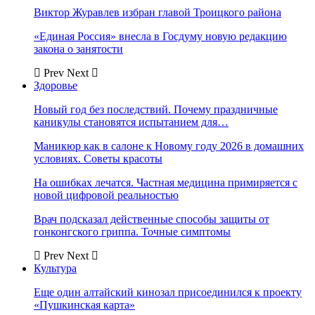
Виктор Журавлев избран главой Троицкого района
«Единая Россия» внесла в Госдуму новую редакцию
закона о занятости
Prev
Next
Здоровье
Новый год без последствий. Почему праздничные
каникулы становятся испытанием для…
Маникюр как в салоне к Новому году 2026 в домашних
условиях. Советы красоты
На ошибках лечатся. Частная медицина примиряется с
новой цифровой реальностью
Врач подсказал действенные способы защиты от
гонконгского гриппа. Точные симптомы
Prev
Next
Культура
Еще один алтайский кинозал присоединился к проекту
«Пушкинская карта»