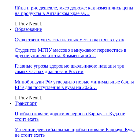
Яйца и рис дешевле, мясо дороже: как изменились цены
на продукты в Алтайском крае за…
Prev
Next
Образование
Существенную часть платных мест сократят в вузах
Студентов МГПУ массово вынуждают перевестись в
другие университеты. Комментарий…
Главные угрозы здоровью школьников: названы три
самых частых диагноза в России
Минобрнауки РФ утвердило новые минимальные баллы
ЕГЭ для поступления в вузы на 2026…
Prev
Next
Транспорт
Пробки сковали дороги вечернего Барнаула. Куда не
стоит ехать
Утренние девятибалльные пробки сковали Барнаул. Куда
не стоит ехать