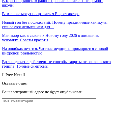
В Краснощековском районе провели капитальный ремонт
школы
Вам также могут понравиться
Еще от автора
Новый год без последствий. Почему праздничные каникулы
становятся испытанием для…
Маникюр как в салоне к Новому году 2026 в домашних
условиях. Советы красоты
На ошибках лечатся. Частная медицина примиряется с новой
цифровой реальностью
Врач подсказал действенные способы защиты от гонконгского
гриппа. Точные симптомы
Prev
Next
Оставьте ответ
Ваш электронный адрес не будет опубликован.