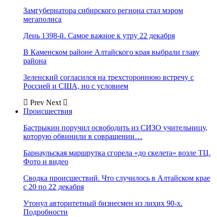
Замгубернатора сибирского региона стал мэром
мегаполиса
День 1398-й. Самое важное к утру 22 декабря
В Каменском районе Алтайского края выбрали главу
района
Зеленский согласился на трехстороннюю встречу с
Россией и США, но с условием
Prev
Next
Происшествия
Бастрыкин поручил освободить из СИЗО учительницу,
которую обвинили в совращении…
Барнаульская маршрутка сгорела «до скелета» возле ТЦ.
Фото и видео
Сводка происшествий. Что случилось в Алтайском крае
с 20 по 22 декабря
Утонул авторитетный бизнесмен из лихих 90-х.
Подробности