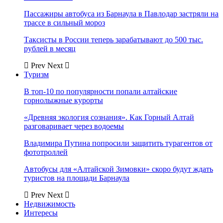
Пассажиры автобуса из Барнаула в Павлодар застряли на
трассе в сильный мороз
Таксисты в России теперь зарабатывают до 500 тыс.
рублей в месяц
Prev
Next
Туризм
В топ-10 по популярности попали алтайские
горнолыжные курорты
«Древняя экология сознания». Как Горный Алтай
разговаривает через водоемы
Владимира Путина попросили защитить турагентов от
фототроллей
Автобусы для «Алтайской Зимовки» скоро будут ждать
туристов на площади Барнаула
Prev
Next
Недвижимость
Интересы