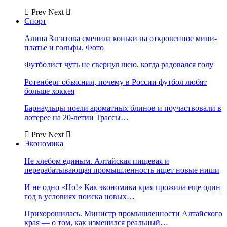
Prev
Next
Спорт
Алина Загитова сменила коньки на откровенное мини-
платье и гольфы. Фото
Футболист чуть не свернул шею, когда радовался голу
Ротенберг объяснил, почему в России футбол любят
больше хоккея
Барнаульцы поели ароматных блинов и поучаствовали в
лотерее на 20-летии Трассы…
Prev
Next
Экономика
Не хлебом единым. Алтайская пищевая и
перерабатывающая промышленность ищет новые ниши
И не одно «Но!» Как экономика края прожила еще один
год в условиях поиска новых…
Прихорошилась. Министр промышленности Алтайского
края — о том, как изменился реальный…