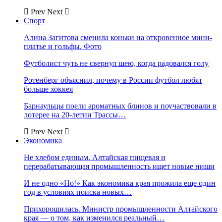
Prev
Next
Спорт
Алина Загитова сменила коньки на откровенное мини-
платье и гольфы. Фото
Футболист чуть не свернул шею, когда радовался голу
Ротенберг объяснил, почему в России футбол любят
больше хоккея
Барнаульцы поели ароматных блинов и поучаствовали в
лотерее на 20-летии Трассы…
Prev
Next
Экономика
Не хлебом единым. Алтайская пищевая и
перерабатывающая промышленность ищет новые ниши
И не одно «Но!» Как экономика края прожила еще один
год в условиях поиска новых…
Прихорошилась. Министр промышленности Алтайского
края — о том, как изменился реальный…