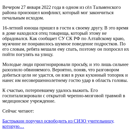
Вечером 27 января 2022 года в одном из сёл Тальменского
района произошел конфликт, который мог закончиться
печальным исходом.
16-летний юноша пришел в гости к своему другу. В это время
в доме находился отец товарища, который этому не
обрадовался. Как сообщает СУ СК РФ по Алтайскому краю,
мужчине не понравилось шумное поведение подростков. По
его словам, ребята мешали ему спать, поэтому он попросил их
пойти погулять на улицу.
Молодые люди проигнорировали просьбу, и это лишь сильнее
разозлило обвиняемого. Вероятно, поняв, что разговором
добиться цели не удастся, он взял в руки кухонный топорик и
нанес им несовершеннолетнему гостю удар в область головы.
К счастью, потерпевшему удалось выжить. Его
госпитализировали с открытой черепно-мозговой травмой в
медицинское учреждение.
Сейчас читают:
Бастрыкин поручил освободить из СИЗО учительницу,
которую…