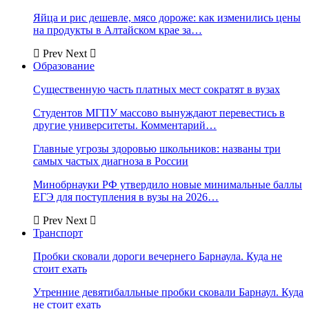
Яйца и рис дешевле, мясо дороже: как изменились цены
на продукты в Алтайском крае за…
Prev
Next
Образование
Существенную часть платных мест сократят в вузах
Студентов МГПУ массово вынуждают перевестись в
другие университеты. Комментарий…
Главные угрозы здоровью школьников: названы три
самых частых диагноза в России
Минобрнауки РФ утвердило новые минимальные баллы
ЕГЭ для поступления в вузы на 2026…
Prev
Next
Транспорт
Пробки сковали дороги вечернего Барнаула. Куда не
стоит ехать
Утренние девятибалльные пробки сковали Барнаул. Куда
не стоит ехать