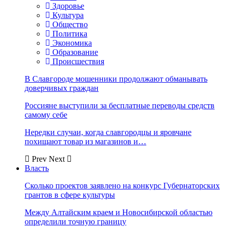
Здоровье
Культура
Общество
Политика
Экономика
Образование
Происшествия
В Славгороде мошенники продолжают обманывать
доверчивых граждан
Россияне выступили за бесплатные переводы средств
самому себе
Нередки случаи, когда славгородцы и яровчане
похищают товар из магазинов и…
Prev
Next
Власть
Сколько проектов заявлено на конкурс Губернаторских
грантов в сфере культуры
Между Алтайским краем и Новосибирской областью
определили точную границу