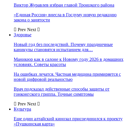
Виктор Журавлев избран главой Троицкого района
«Единая Россия» внесла в Госдуму новую редакцию
закона о занятости
Prev
Next
Здоровье
Новый год без последствий. Почему праздничные
каникулы становятся испытанием для…
Маникюр как в салоне к Новому году 2026 в домашних
условиях. Советы красоты
На ошибках лечатся. Частная медицина примиряется с
новой цифровой реальностью
Врач подсказал действенные способы защиты от
гонконгского гриппа. Точные симптомы
Prev
Next
Культура
Еще один алтайский кинозал присоединился к проекту
«Пушкинская карта»