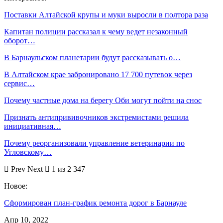
Поставки Алтайской крупы и муки выросли в полтора раза
Капитан полиции рассказал к чему ведет незаконный
оборот…
В Барнаульском планетарии будут рассказывать о…
В Алтайском крае забронировано 17 700 путевок через
сервис…
Почему частные дома на берегу Оби могут пойти на снос
Признать антипрививочников экстремистами решила
инициативная…
Почему реорганизовали управление ветеринарии по
Угловскому…
Prev
Next
1 из 2 347
Новое:
Сформирован план-график ремонта дорог в Барнауле
Апр 10, 2022