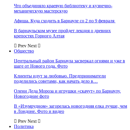
Что объединяло краевую библиотеку и кузнечно-
механическую мастерскую
Афиша. Куда сходить в Барнауле со 2 по 9 февраля
В барнаульском музее пройдет лекция о древних
крепостях Горного Алтая
Prev
Next
Общество
Центральный район Барнаула засверкал огнями и уже в
шаге от Нового года. Фото
Клиенты идут за любовью. Предприниматели
поделились советами, как начать дело в…
Олени Деда Мороза и игрушки «скачут» по Барнаулу.
Новогодние фото
В «Изумрудном» загорелась новогодняя елка лучше, чем
в Лондоне. Фото и видео
Prev
Next
Политика