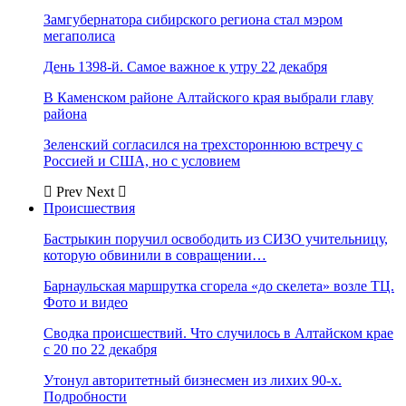
Замгубернатора сибирского региона стал мэром
мегаполиса
День 1398-й. Самое важное к утру 22 декабря
В Каменском районе Алтайского края выбрали главу
района
Зеленский согласился на трехстороннюю встречу с
Россией и США, но с условием
Prev
Next
Происшествия
Бастрыкин поручил освободить из СИЗО учительницу,
которую обвинили в совращении…
Барнаульская маршрутка сгорела «до скелета» возле ТЦ.
Фото и видео
Сводка происшествий. Что случилось в Алтайском крае
с 20 по 22 декабря
Утонул авторитетный бизнесмен из лихих 90-х.
Подробности