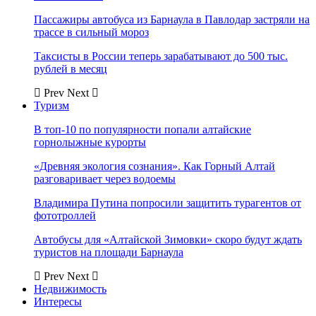
Пассажиры автобуса из Барнаула в Павлодар застряли на
трассе в сильный мороз
Таксисты в России теперь зарабатывают до 500 тыс.
рублей в месяц
Prev
Next
Туризм
В топ-10 по популярности попали алтайские
горнолыжные курорты
«Древняя экология сознания». Как Горный Алтай
разговаривает через водоемы
Владимира Путина попросили защитить турагентов от
фототроллей
Автобусы для «Алтайской Зимовки» скоро будут ждать
туристов на площади Барнаула
Prev
Next
Недвижимость
Интересы