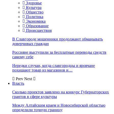
Здоровье
Культура
Общество
Политика
Экономика
Образование
Происшествия
В Славгороде мошенники продолжают обманывать
доверчивых граждан
Россияне выступили за бесплатные переводы средств
самому себе
Нередки случаи, когда славгородцы и яровчане
похищают товар из магазинов и…
Prev
Next
Власть
Сколько проектов заявлено на конкурс Губернаторских
грантов в сфере культуры
Между Алтайским краем и Новосибирской областью
определили точную границу