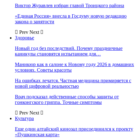
Виктор Журавлев избран главой Троицкого района
«Единая Россия» внесла в Госдуму новую редакцию
закона о занятости
Prev
Next
Здоровье
Новый год без последствий. Почему праздничные
каникулы становятся испытанием для…
Маникюр как в салоне к Новому году 2026 в домашних
условиях. Советы красоты
На ошибках лечатся. Частная медицина примиряется с
новой цифровой реальностью
Врач подсказал действенные способы защиты от
гонконгского гриппа. Точные симптомы
Prev
Next
Культура
Еще один алтайский кинозал присоединился к проекту
«Пушкинская карта»