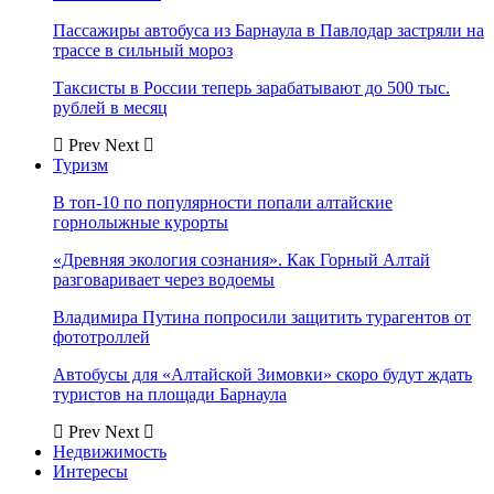
Пассажиры автобуса из Барнаула в Павлодар застряли на
трассе в сильный мороз
Таксисты в России теперь зарабатывают до 500 тыс.
рублей в месяц
Prev
Next
Туризм
В топ-10 по популярности попали алтайские
горнолыжные курорты
«Древняя экология сознания». Как Горный Алтай
разговаривает через водоемы
Владимира Путина попросили защитить турагентов от
фототроллей
Автобусы для «Алтайской Зимовки» скоро будут ждать
туристов на площади Барнаула
Prev
Next
Недвижимость
Интересы