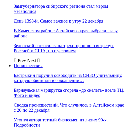
Замгубернатора сибирского региона стал мэром
мегаполиса
День 1398-й. Самое важное к утру 22 декабря
В Каменском районе Алтайского края выбрали главу
района
Зеленский согласился на трехстороннюю встречу с
Россией и США, но с условием
Prev
Next
Происшествия
Бастрыкин поручил освободить из СИЗО учительницу,
которую обвинили в совращении…
Барнаульская маршрутка сгорела «до скелета» возле ТЦ.
Фото и видео
Сводка происшествий. Что случилось в Алтайском крае
с 20 по 22 декабря
Утонул авторитетный бизнесмен из лихих 90-х.
Подробности