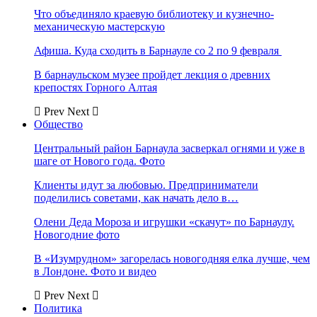
Что объединяло краевую библиотеку и кузнечно-
механическую мастерскую
Афиша. Куда сходить в Барнауле со 2 по 9 февраля
В барнаульском музее пройдет лекция о древних
крепостях Горного Алтая
Prev
Next
Общество
Центральный район Барнаула засверкал огнями и уже в
шаге от Нового года. Фото
Клиенты идут за любовью. Предприниматели
поделились советами, как начать дело в…
Олени Деда Мороза и игрушки «скачут» по Барнаулу.
Новогодние фото
В «Изумрудном» загорелась новогодняя елка лучше, чем
в Лондоне. Фото и видео
Prev
Next
Политика