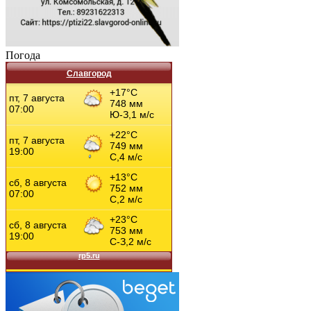
Погода
Славгород