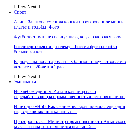
Prev
Next
Спорт
Алина Загитова сменила коньки на откровенное мини-
платье и гольфы. Фото
Футболист чуть не свернул шею, когда радовался голу
Ротенберг объяснил, почему в России футбол любят
больше хоккея
Барнаульцы поели ароматных блинов и поучаствовали в
лотерее на 20-летии Трассы…
Prev
Next
Экономика
Не хлебом единым. Алтайская пищевая и
перерабатывающая промышленность ищет новые ниши
И не одно «Но!» Как экономика края прожила еще один
год в условиях поиска новых…
Прихорошилась. Министр промышленности Алтайского
края — о том, как изменился реальный…