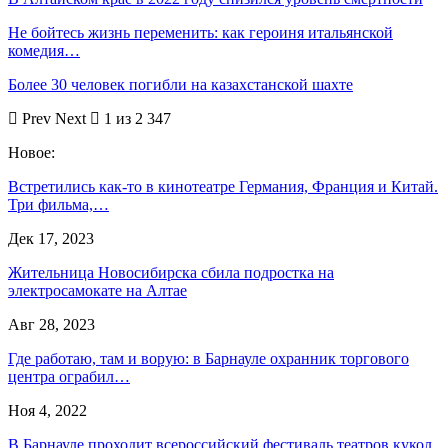
Не бойтесь жизнь переменить: как героиня итальянской
комедия…
Более 30 человек погибли на казахстанской шахте
Prev
Next
1 из 2 347
Новое:
Встретились как-то в кинотеатре Германия, Франция и Китай.
Три фильма,…
Дек 17, 2023
Жительница Новосибирска сбила подростка на
электросамокате на Алтае
Авг 28, 2023
Где работаю, там и ворую: в Барнауле охранник торгового
центра ограбил…
Ноя 4, 2022
В Барнауле проходит всероссийский фестиваль театров кукол