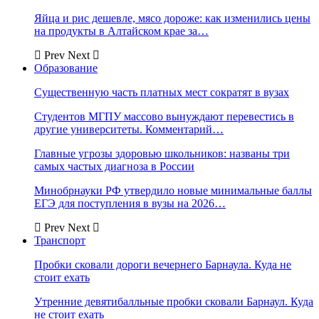
Яйца и рис дешевле, мясо дороже: как изменились цены
на продукты в Алтайском крае за…
Prev
Next
Образование
Существенную часть платных мест сократят в вузах
Студентов МГПУ массово вынуждают перевестись в
другие университеты. Комментарий…
Главные угрозы здоровью школьников: названы три
самых частых диагноза в России
Минобрнауки РФ утвердило новые минимальные баллы
ЕГЭ для поступления в вузы на 2026…
Prev
Next
Транспорт
Пробки сковали дороги вечернего Барнаула. Куда не
стоит ехать
Утренние девятибалльные пробки сковали Барнаул. Куда
не стоит ехать