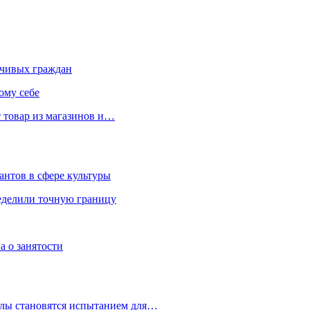
чивых граждан
ому себе
 товар из магазинов и…
антов в сфере культуры
еделили точную границу
а о занятости
улы становятся испытанием для…