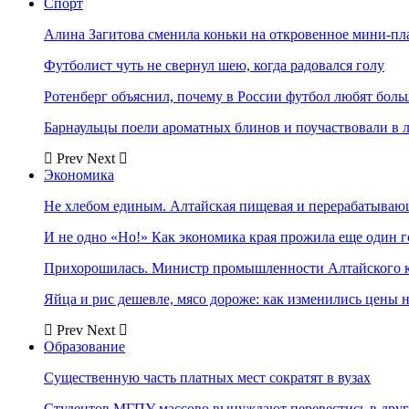
Спорт
Алина Загитова сменила коньки на откровенное мини-пл
Футболист чуть не свернул шею, когда радовался голу
Ротенберг объяснил, почему в России футбол любят боль
Барнаульцы поели ароматных блинов и поучаствовали в 
Prev
Next
Экономика
Не хлебом единым. Алтайская пищевая и перерабатыва
И не одно «Но!» Как экономика края прожила еще один 
Прихорошилась. Министр промышленности Алтайского к
Яйца и рис дешевле, мясо дороже: как изменились цены 
Prev
Next
Образование
Существенную часть платных мест сократят в вузах
Студентов МГПУ массово вынуждают перевестись в дру