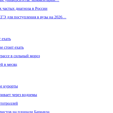
 частых диагноза в России
ГЭ для поступления в вузы на 2026…
 ехать
е стоит ехать
трассе в сильный мороз
ей в месяц
ые курорты
ривает через водоемы
ототроллей
ристов на площади Барнаула