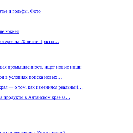
атье и гольфы. Фото
ше хоккея
лотерее на 20-летии Трассы…
ющая промышленность ищет новые ниши
год в условиях поиска новых…
рая — о том, как изменился реальный…
на продукты в Алтайском крае за…
гие университеты. Комментарий…