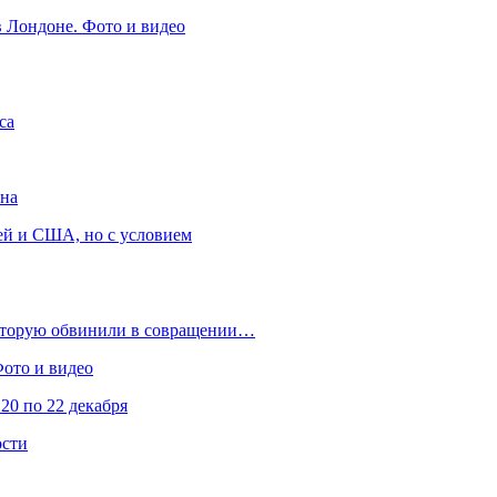
в Лондоне. Фото и видео
са
она
ей и США, но с условием
которую обвинили в совращении…
Фото и видео
20 по 22 декабря
ости