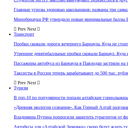
Главные угрозы здоровью школьников: названы три самых
Минобрнауки РФ утвердило новые минимальные баллы Е
Prev
Next
Транспорт
Пробки сковали дороги вечернего Барнаула. Куда не стоит
Утренние девятибалльные пробки сковали Барнаул. Куда н
Пассажиры автобуса из Барнаула в Павлодар застряли на 
Таксисты в России теперь зарабатывают до 500 тыс. рубл
Prev
Next
Туризм
В топ-10 по популярности попали алтайские горнолыжн
«Древняя экология сознания». Как Горный Алтай разгова
Владимира Путина попросили защитить турагентов от ф
Автобусы для «Алтайской Зимовки» скоро будут ждать ту