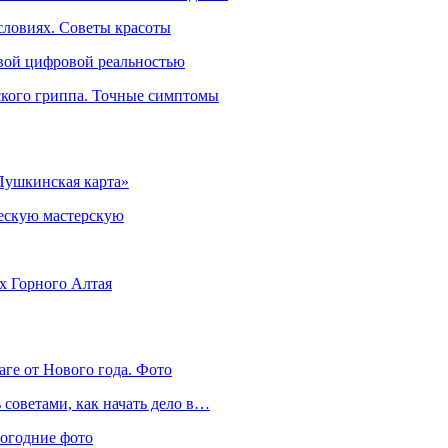
словиях. Советы красоты
овой цифровой реальностью
ского гриппа. Точные симптомы
Пушкинская карта»
ческую мастерскую
ях Горного Алтая
аге от Нового года. Фото
советами, как начать дело в…
вогодние фото