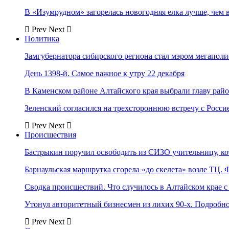
В «Изумрудном» загорелась новогодняя елка лучше, чем 
Prev
Next
Политика
Замгубернатора сибирского региона стал мэром мегаполи
День 1398-й. Самое важное к утру 22 декабря
В Каменском районе Алтайского края выбрали главу рай
Зеленский согласился на трехстороннюю встречу с Росси
Prev
Next
Происшествия
Бастрыкин поручил освободить из СИЗО учительницу, 
Барнаульская маршрутка сгорела «до скелета» возле ТЦ. 
Сводка происшествий. Что случилось в Алтайском крае с 
Утонул авторитетный бизнесмен из лихих 90-х. Подробн
Prev
Next