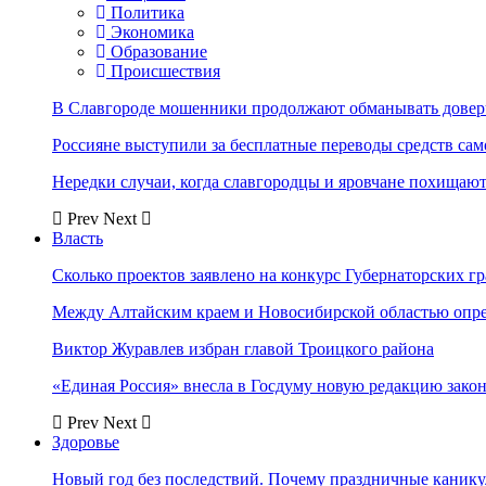
Политика
Экономика
Образование
Происшествия
В Славгороде мошенники продолжают обманывать довер
Россияне выступили за бесплатные переводы средств сам
Нередки случаи, когда славгородцы и яровчане похищают
Prev
Next
Власть
Сколько проектов заявлено на конкурс Губернаторских гр
Между Алтайским краем и Новосибирской областью опр
Виктор Журавлев избран главой Троицкого района
«Единая Россия» внесла в Госдуму новую редакцию закон
Prev
Next
Здоровье
Новый год без последствий. Почему праздничные каник