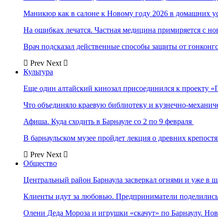
Маникюр как в салоне к Новому году 2026 в домашних у
На ошибках лечатся. Частная медицина примиряется с н
Врач подсказал действенные способы защиты от гонконг
Prev
Next
Культура
Еще один алтайский кинозал присоединился к проекту «
Что объединяло краевую библиотеку и кузнечно-механи
Афиша. Куда сходить в Барнауле со 2 по 9 февраля
В барнаульском музее пройдет лекция о древних крепост
Prev
Next
Общество
Центральный район Барнаула засверкал огнями и уже в ш
Клиенты идут за любовью. Предприниматели поделились 
Олени Деда Мороза и игрушки «скачут» по Барнаулу. Но