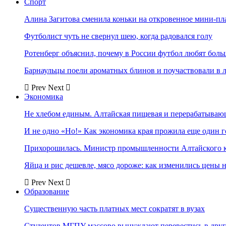
Спорт
Алина Загитова сменила коньки на откровенное мини-пл
Футболист чуть не свернул шею, когда радовался голу
Ротенберг объяснил, почему в России футбол любят боль
Барнаульцы поели ароматных блинов и поучаствовали в 
Prev
Next
Экономика
Не хлебом единым. Алтайская пищевая и перерабатыва
И не одно «Но!» Как экономика края прожила еще один 
Прихорошилась. Министр промышленности Алтайского к
Яйца и рис дешевле, мясо дороже: как изменились цены 
Prev
Next
Образование
Существенную часть платных мест сократят в вузах
Студентов МГПУ массово вынуждают перевестись в дру