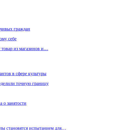
чивых граждан
ому себе
 товар из магазинов и…
антов в сфере культуры
еделили точную границу
а о занятости
улы становятся испытанием для…