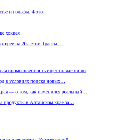
атье и гольфы. Фото
ше хоккея
лотерее на 20-летии Трассы…
ющая промышленность ищет новые ниши
год в условиях поиска новых…
рая — о том, как изменился реальный…
на продукты в Алтайском крае за…
гие университеты. Комментарий…