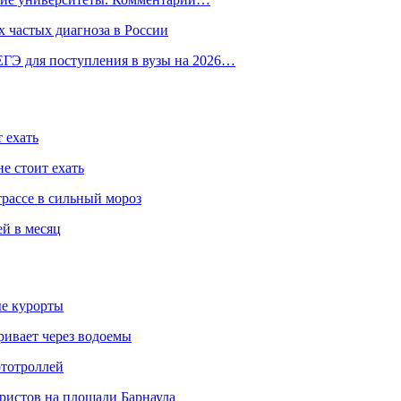
 частых диагноза в России
ГЭ для поступления в вузы на 2026…
 ехать
е стоит ехать
трассе в сильный мороз
ей в месяц
ые курорты
ривает через водоемы
ототроллей
ристов на площади Барнаула