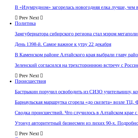
В «Изумрудном» загорелась новогодняя елка лучше, чем 
Prev
Next
Политика
Замгубернатора сибирского региона стал мэром мегаполи
День 1398-й. Самое важное к утру 22 декабря
В Каменском районе Алтайского края выбрали главу рай
Зеленский согласился на трехстороннюю встречу с Росси
Prev
Next
Происшествия
Бастрыкин поручил освободить из СИЗО учительницу, 
Барнаульская маршрутка сгорела «до скелета» возле ТЦ. 
Сводка происшествий. Что случилось в Алтайском крае с 
Утонул авторитетный бизнесмен из лихих 90-х. Подробн
Prev
Next