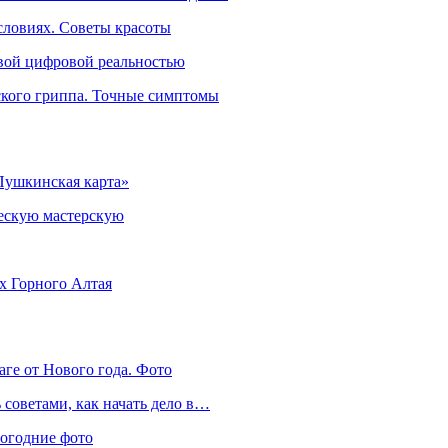
словиях. Советы красоты
овой цифровой реальностью
ского гриппа. Точные симптомы
Пушкинская карта»
ческую мастерскую
ях Горного Алтая
аге от Нового года. Фото
советами, как начать дело в…
вогодние фото