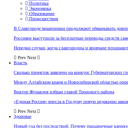
Политика
Экономика
Образование
Происшествия
В Славгороде мошенники продолжают обманывать довер
Россияне выступили за бесплатные переводы средств сам
Нередки случаи, когда славгородцы и яровчане похищают
Prev
Next
Власть
Сколько проектов заявлено на конкурс Губернаторских гр
Между Алтайским краем и Новосибирской областью опр
Виктор Журавлев избран главой Троицкого района
«Единая Россия» внесла в Госдуму новую редакцию закон
Prev
Next
Здоровье
Новый год без последствий. Почему праздничные каник