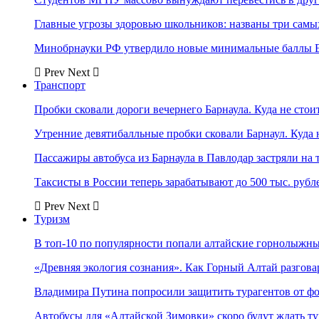
Главные угрозы здоровью школьников: названы три самых
Минобрнауки РФ утвердило новые минимальные баллы Е
Prev
Next
Транспорт
Пробки сковали дороги вечернего Барнаула. Куда не стоит
Утренние девятибалльные пробки сковали Барнаул. Куда н
Пассажиры автобуса из Барнаула в Павлодар застряли на 
Таксисты в России теперь зарабатывают до 500 тыс. рубл
Prev
Next
Туризм
В топ-10 по популярности попали алтайские горнолыжн
«Древняя экология сознания». Как Горный Алтай разгова
Владимира Путина попросили защитить турагентов от ф
Автобусы для «Алтайской Зимовки» скоро будут ждать ту