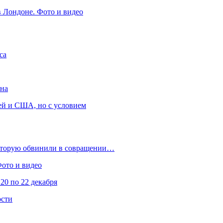
в Лондоне. Фото и видео
са
она
ей и США, но с условием
которую обвинили в совращении…
Фото и видео
20 по 22 декабря
ости