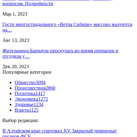
вопросом. Подробности
Мар 1, 2023
Гости многострадального «Ветра Сибири» массово жалуются
на…
Авг 13, 2023
Жительница Барнаула проснулась во время операции и
отсудила у…
Дек 20, 2023
Популярные категории
Общество
3094
Происшествия
2860
Политика
1417
Экономика
1272
Здоровье
1234
Власть
1125
Выбор редакции:
В Алтайском крае стартовал XV Закрытый чемпионат
органов ФСБ…