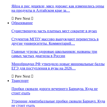
Яйца и рис дешевле, мясо дороже: как изменились цены
на продукты в Алтайском крае за…
Prev
Next
Образование
Существенную часть платных мест сократят в вузах
Студентов МГПУ массово вынуждают перевестись в
другие университеты. Комментарий…
Главные угрозы здоровью школьников: названы три
самых частых диагноза в России
Минобрнауки РФ утвердило новые минимальные баллы
ЕГЭ для поступления в вузы на 2026…
Prev
Next
Транспорт
Пробки сковали дороги вечернего Барнаула. Куда не
стоит ехать
Утренние девятибалльные пробки сковали Барнаул. Куда
не стоит ехать