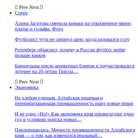
Prev
Next
Спорт
Алина Загитова сменила коньки на откровенное мини-
платье и гольфы. Фото
Футболист чуть не свернул шею, когда радовался голу
Ротенберг объяснил, почему в России футбол любят
больше хоккея
Барнаульцы поели ароматных блинов и поучаствовали в
лотерее на 20-летии Трассы…
Prev
Next
Экономика
Не хлебом единым. Алтайская пищевая и
перерабатывающая промышленность ищет новые ниши
И не одно «Но!» Как экономика края прожила еще один
год в условиях поиска новых…
Прихорошилась. Министр промышленности Алтайского
края — о том, как изменился реальный…