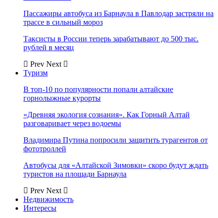
Пассажиры автобуса из Барнаула в Павлодар застряли на
трассе в сильный мороз
Таксисты в России теперь зарабатывают до 500 тыс.
рублей в месяц
Prev
Next
Туризм
В топ-10 по популярности попали алтайские
горнолыжные курорты
«Древняя экология сознания». Как Горный Алтай
разговаривает через водоемы
Владимира Путина попросили защитить турагентов от
фототроллей
Автобусы для «Алтайской Зимовки» скоро будут ждать
туристов на площади Барнаула
Prev
Next
Недвижимость
Интересы