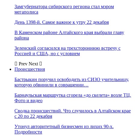
Замгубернатора сибирского региона стал мэром
мегаполиса
День 1398-й. Самое важное к утру 22 декабря
В Каменском районе Алтайского края выбрали главу
района
Зеленский согласился на трехстороннюю встречу с
Россией и США, но с условием
Prev
Next
Происшествия
Бастрыкин поручил освободить из СИЗО учительницу,
которую обвинили в совращении…
Барнаульская маршрутка сгорела «до скелета» возле ТЦ.
Фото и видео
Сводка происшествий. Что случилось в Алтайском крае
с 20 по 22 декабря
Утонул авторитетный бизнесмен из лихих 90-х.
Подробности