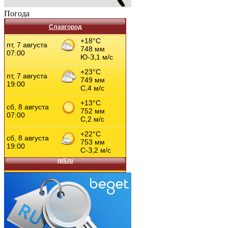
Погода
Славгород