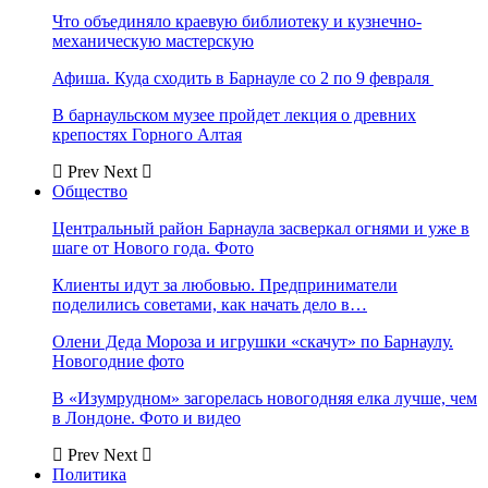
Что объединяло краевую библиотеку и кузнечно-
механическую мастерскую
Афиша. Куда сходить в Барнауле со 2 по 9 февраля
В барнаульском музее пройдет лекция о древних
крепостях Горного Алтая
Prev
Next
Общество
Центральный район Барнаула засверкал огнями и уже в
шаге от Нового года. Фото
Клиенты идут за любовью. Предприниматели
поделились советами, как начать дело в…
Олени Деда Мороза и игрушки «скачут» по Барнаулу.
Новогодние фото
В «Изумрудном» загорелась новогодняя елка лучше, чем
в Лондоне. Фото и видео
Prev
Next
Политика