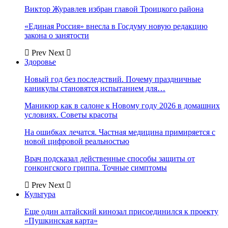
Виктор Журавлев избран главой Троицкого района
«Единая Россия» внесла в Госдуму новую редакцию
закона о занятости
Prev
Next
Здоровье
Новый год без последствий. Почему праздничные
каникулы становятся испытанием для…
Маникюр как в салоне к Новому году 2026 в домашних
условиях. Советы красоты
На ошибках лечатся. Частная медицина примиряется с
новой цифровой реальностью
Врач подсказал действенные способы защиты от
гонконгского гриппа. Точные симптомы
Prev
Next
Культура
Еще один алтайский кинозал присоединился к проекту
«Пушкинская карта»