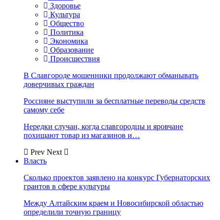
Здоровье
Культура
Общество
Политика
Экономика
Образование
Происшествия
В Славгороде мошенники продолжают обманывать
доверчивых граждан
Россияне выступили за бесплатные переводы средств
самому себе
Нередки случаи, когда славгородцы и яровчане
похищают товар из магазинов и…
Prev
Next
Власть
Сколько проектов заявлено на конкурс Губернаторских
грантов в сфере культуры
Между Алтайским краем и Новосибирской областью
определили точную границу