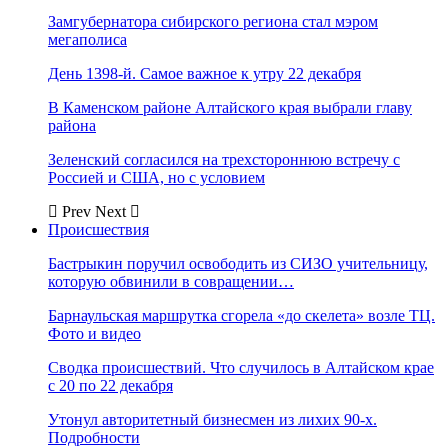
Замгубернатора сибирского региона стал мэром
мегаполиса
День 1398-й. Самое важное к утру 22 декабря
В Каменском районе Алтайского края выбрали главу
района
Зеленский согласился на трехстороннюю встречу с
Россией и США, но с условием
Prev
Next
Происшествия
Бастрыкин поручил освободить из СИЗО учительницу,
которую обвинили в совращении…
Барнаульская маршрутка сгорела «до скелета» возле ТЦ.
Фото и видео
Сводка происшествий. Что случилось в Алтайском крае
с 20 по 22 декабря
Утонул авторитетный бизнесмен из лихих 90-х.
Подробности