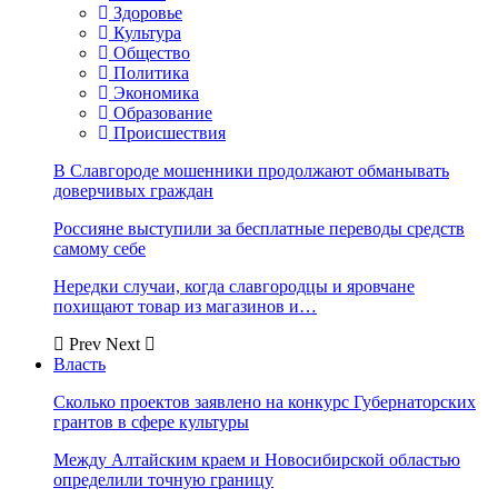
Здоровье
Культура
Общество
Политика
Экономика
Образование
Происшествия
В Славгороде мошенники продолжают обманывать
доверчивых граждан
Россияне выступили за бесплатные переводы средств
самому себе
Нередки случаи, когда славгородцы и яровчане
похищают товар из магазинов и…
Prev
Next
Власть
Сколько проектов заявлено на конкурс Губернаторских
грантов в сфере культуры
Между Алтайским краем и Новосибирской областью
определили точную границу