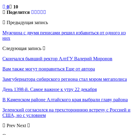
0
10
Поделится
Предыдущая запись
Мужчина с двумя пенисами решил избавиться от одного из
них
Следующая запись
Скончался бывший ректор АлтГУ Валерий Миронов
Вам также могут понравиться
Еще от автора
Замгубернатора сибирского региона стал мэром мегаполиса
День 1398-й. Самое важное к утру 22 декабря
В Каменском районе Алтайского края выбрали главу района
Зеленский согласился на трехстороннюю встречу с Россией и
США, но с условием
Prev
Next