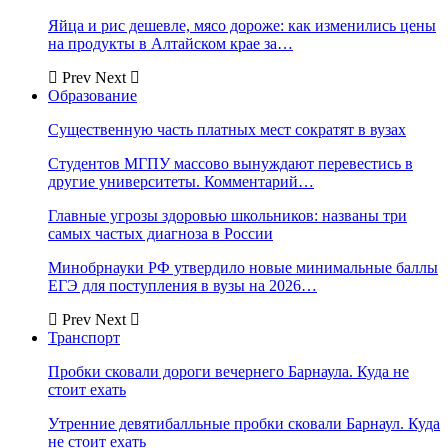
Яйца и рис дешевле, мясо дороже: как изменились цены
на продукты в Алтайском крае за…
Prev
Next
Образование
Существенную часть платных мест сократят в вузах
Студентов МГПУ массово вынуждают перевестись в
другие университеты. Комментарий…
Главные угрозы здоровью школьников: названы три
самых частых диагноза в России
Минобрнауки РФ утвердило новые минимальные баллы
ЕГЭ для поступления в вузы на 2026…
Prev
Next
Транспорт
Пробки сковали дороги вечернего Барнаула. Куда не
стоит ехать
Утренние девятибалльные пробки сковали Барнаул. Куда
не стоит ехать