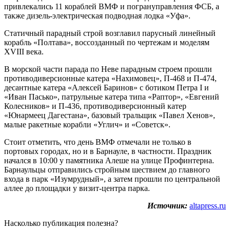
привлекались 11 кораблей ВМФ и погрануправления ФСБ, а
также дизель-электрическая подводная лодка «Уфа».
Статичный парадный строй возглавил парусный линейный
корабль «Полтава», воссозданный по чертежам и моделям
XVIII века.
В морской части парада по Неве парадным строем прошли
противодиверсионные катера «Нахимовец», П-468 и П-474,
десантные катера «Алексей Баринов» с ботиком Петра I и
«Иван Пасько», патрульные катера типа «Раптор», «Евгений
Колесников» и П-436, противодиверсионный катер
«Юнармеец Дагестана», базовый тральщик «Павел Хенов»,
малые ракетные корабли «Углич» и «Советск».
Стоит отметить, что день ВМФ отмечали не только в
портовых городах, но и в Барнауле, в частности. Праздник
начался в 10:00 у памятника Алеше на улице Профинтерна.
Барнаульцы отправились стройным шествием до главного
входа в парк «Изумрудный», а затем прошли по центральной
аллее до площадки у визит-центра парка.
Источник:
altapress.ru
Насколько публикация полезна?