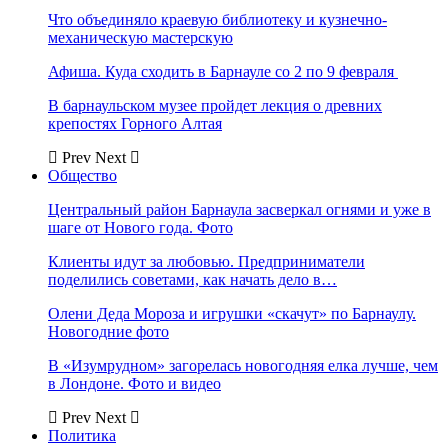
Что объединяло краевую библиотеку и кузнечно-
механическую мастерскую
Афиша. Куда сходить в Барнауле со 2 по 9 февраля
В барнаульском музее пройдет лекция о древних
крепостях Горного Алтая
Prev
Next
Общество
Центральный район Барнаула засверкал огнями и уже в
шаге от Нового года. Фото
Клиенты идут за любовью. Предприниматели
поделились советами, как начать дело в…
Олени Деда Мороза и игрушки «скачут» по Барнаулу.
Новогодние фото
В «Изумрудном» загорелась новогодняя елка лучше, чем
в Лондоне. Фото и видео
Prev
Next
Политика