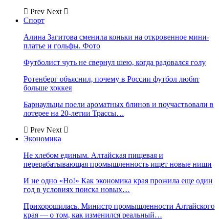
Prev
Next
Спорт
Алина Загитова сменила коньки на откровенное мини-
платье и гольфы. Фото
Футболист чуть не свернул шею, когда радовался голу
Ротенберг объяснил, почему в России футбол любят
больше хоккея
Барнаульцы поели ароматных блинов и поучаствовали в
лотерее на 20-летии Трассы…
Prev
Next
Экономика
Не хлебом единым. Алтайская пищевая и
перерабатывающая промышленность ищет новые ниши
И не одно «Но!» Как экономика края прожила еще один
год в условиях поиска новых…
Прихорошилась. Министр промышленности Алтайского
края — о том, как изменился реальный…