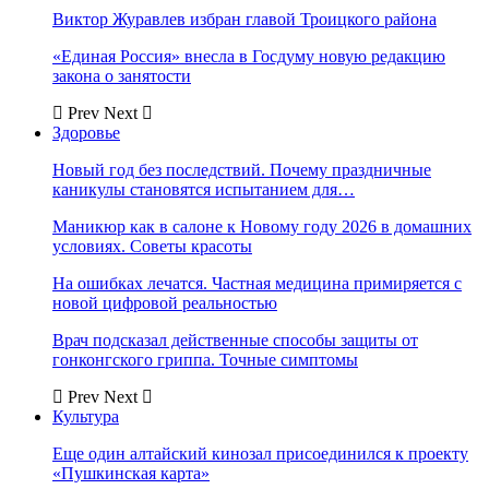
Виктор Журавлев избран главой Троицкого района
«Единая Россия» внесла в Госдуму новую редакцию
закона о занятости
Prev
Next
Здоровье
Новый год без последствий. Почему праздничные
каникулы становятся испытанием для…
Маникюр как в салоне к Новому году 2026 в домашних
условиях. Советы красоты
На ошибках лечатся. Частная медицина примиряется с
новой цифровой реальностью
Врач подсказал действенные способы защиты от
гонконгского гриппа. Точные симптомы
Prev
Next
Культура
Еще один алтайский кинозал присоединился к проекту
«Пушкинская карта»