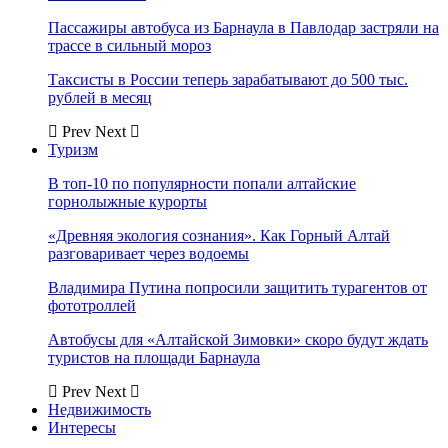
Пассажиры автобуса из Барнаула в Павлодар застряли на
трассе в сильный мороз
Таксисты в России теперь зарабатывают до 500 тыс.
рублей в месяц
Prev
Next
Туризм
В топ-10 по популярности попали алтайские
горнолыжные курорты
«Древняя экология сознания». Как Горный Алтай
разговаривает через водоемы
Владимира Путина попросили защитить турагентов от
фототроллей
Автобусы для «Алтайской Зимовки» скоро будут ждать
туристов на площади Барнаула
Prev
Next
Недвижимость
Интересы