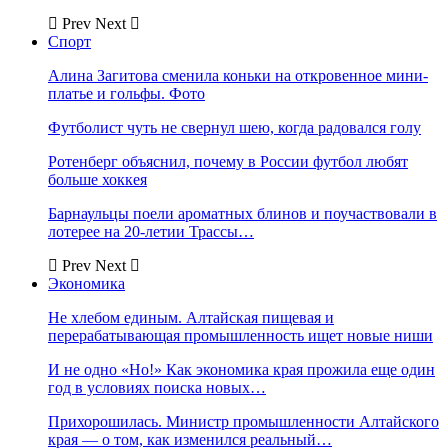
Prev
Next
Спорт
Алина Загитова сменила коньки на откровенное мини-
платье и гольфы. Фото
Футболист чуть не свернул шею, когда радовался голу
Ротенберг объяснил, почему в России футбол любят
больше хоккея
Барнаульцы поели ароматных блинов и поучаствовали в
лотерее на 20-летии Трассы…
Prev
Next
Экономика
Не хлебом единым. Алтайская пищевая и
перерабатывающая промышленность ищет новые ниши
И не одно «Но!» Как экономика края прожила еще один
год в условиях поиска новых…
Прихорошилась. Министр промышленности Алтайского
края — о том, как изменился реальный…