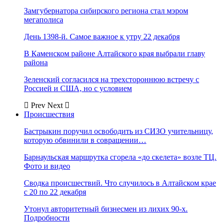
Замгубернатора сибирского региона стал мэром
мегаполиса
День 1398-й. Самое важное к утру 22 декабря
В Каменском районе Алтайского края выбрали главу
района
Зеленский согласился на трехстороннюю встречу с
Россией и США, но с условием
Prev
Next
Происшествия
Бастрыкин поручил освободить из СИЗО учительницу,
которую обвинили в совращении…
Барнаульская маршрутка сгорела «до скелета» возле ТЦ.
Фото и видео
Сводка происшествий. Что случилось в Алтайском крае
с 20 по 22 декабря
Утонул авторитетный бизнесмен из лихих 90-х.
Подробности