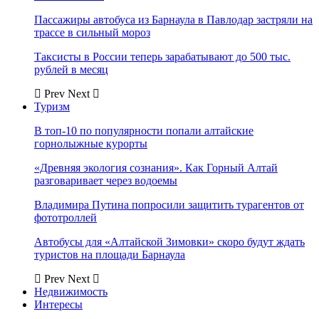
Пассажиры автобуса из Барнаула в Павлодар застряли на
трассе в сильный мороз
Таксисты в России теперь зарабатывают до 500 тыс.
рублей в месяц
Prev
Next
Туризм
В топ-10 по популярности попали алтайские
горнолыжные курорты
«Древняя экология сознания». Как Горный Алтай
разговаривает через водоемы
Владимира Путина попросили защитить турагентов от
фототроллей
Автобусы для «Алтайской Зимовки» скоро будут ждать
туристов на площади Барнаула
Prev
Next
Недвижимость
Интересы