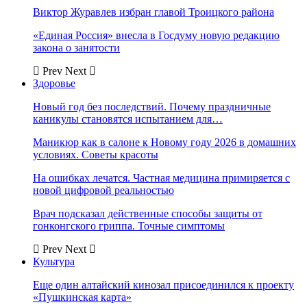
Виктор Журавлев избран главой Троицкого района
«Единая Россия» внесла в Госдуму новую редакцию
закона о занятости
Prev
Next
Здоровье
Новый год без последствий. Почему праздничные
каникулы становятся испытанием для…
Маникюр как в салоне к Новому году 2026 в домашних
условиях. Советы красоты
На ошибках лечатся. Частная медицина примиряется с
новой цифровой реальностью
Врач подсказал действенные способы защиты от
гонконгского гриппа. Точные симптомы
Prev
Next
Культура
Еще один алтайский кинозал присоединился к проекту
«Пушкинская карта»