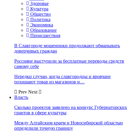
Здоровье
Культура
Общество
Политика
Экономика
Образование
Происшествия
В Славгороде мошенники продолжают обманывать
доверчивых граждан
Россияне выступили за бесплатные переводы средств
самому себе
Нередки случаи, когда славгородцы и яровчане
похищают товар из магазинов и…
Prev
Next
Власть
Сколько проектов заявлено на конкурс Губернаторских
грантов в сфере культуры
Между Алтайским краем и Новосибирской областью
определили точную границу