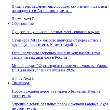
Яйца и рис дешевле, мясо дороже: как изменились цены
на продукты в Алтайском крае за…
Prev
Next
Образование
Существенную часть платных мест сократят в вузах
Студентов МГПУ массово вынуждают перевестись в
другие университеты. Комментарий…
Главные угрозы здоровью школьников: названы три
самых частых диагноза в России
Минобрнауки РФ утвердило новые минимальные баллы
ЕГЭ для поступления в вузы на 2026…
Prev
Next
Транспорт
Пробки сковали дороги вечернего Барнаула. Куда не
стоит ехать
Утренние девятибалльные пробки сковали Барнаул. Куда
не стоит ехать