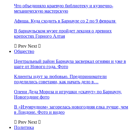
Что объединяло краевую библиотеку и кузнечно-
механическую мастерскую
Афиша. Куда сходить в Барнауле со 2 по 9 февраля
В барнаульском музее пройдет лекция о древних
крепостях Горного Алтая
Prev
Next
Общество
Центральный район Барнаула засверкал огнями и уже в
шаге от Нового года. Фото
Клиенты идут за любовью. Предприниматели
поделились советами, как начать дело в…
Олени Деда Мороза и игрушки «скачут» по Барнаулу.
Новогодние фото
В «Изумрудном» загорелась новогодняя елка лучше, чем
в Лондоне. Фото и видео
Prev
Next
Политика