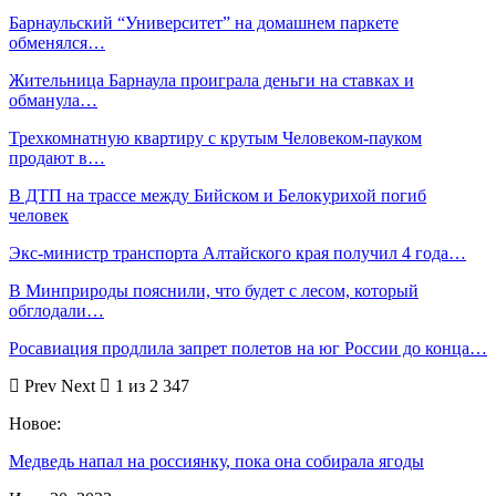
Барнаульский “Университет” на домашнем паркете
обменялся…
Жительница Барнаула проиграла деньги на ставках и
обманула…
Трехкомнатную квартиру с крутым Человеком-пауком
продают в…
В ДТП на трассе между Бийском и Белокурихой погиб
человек
Экс-министр транспорта Алтайского края получил 4 года…
В Минприроды пояснили, что будет с лесом, который
обглодали…
Росавиация продлила запрет полетов на юг России до конца…
Prev
Next
1 из 2 347
Новое:
Медведь напал на россиянку, пока она собирала ягоды