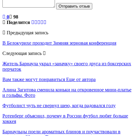
Отправить отзыв
0
98
Поделится
Предыдущая запись
В Белокурихе проходит Зимняя зерновая конференция
Следующая запись
Житель Барнаула украл «заначку» своего друга из боксерских
перчаток
Вам также могут понравиться
Еще от автора
Алина Загитова сменила коньки на откровенное мини-платье
и гольфы. Фото
Футболист чуть не свернул шею, когда радовался голу
Ротенберг объяснил, почему в России футбол любят больше
хоккея
Барнаульцы поели ароматных блинов и поучаствовали в