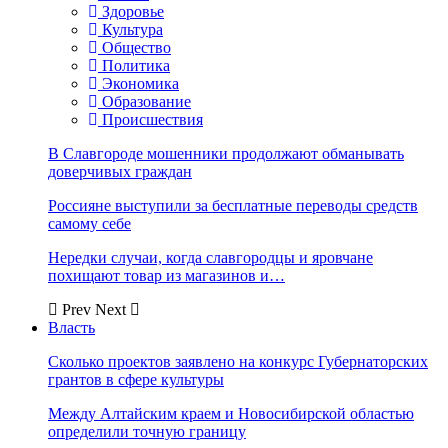
Здоровье
Культура
Общество
Политика
Экономика
Образование
Происшествия
В Славгороде мошенники продолжают обманывать
доверчивых граждан
Россияне выступили за бесплатные переводы средств
самому себе
Нередки случаи, когда славгородцы и яровчане
похищают товар из магазинов и…
Prev
Next
Власть
Сколько проектов заявлено на конкурс Губернаторских
грантов в сфере культуры
Между Алтайским краем и Новосибирской областью
определили точную границу