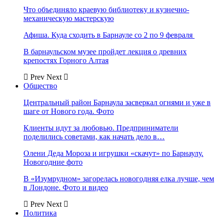
Что объединяло краевую библиотеку и кузнечно-
механическую мастерскую
Афиша. Куда сходить в Барнауле со 2 по 9 февраля
В барнаульском музее пройдет лекция о древних
крепостях Горного Алтая
Prev
Next
Общество
Центральный район Барнаула засверкал огнями и уже в
шаге от Нового года. Фото
Клиенты идут за любовью. Предприниматели
поделились советами, как начать дело в…
Олени Деда Мороза и игрушки «скачут» по Барнаулу.
Новогодние фото
В «Изумрудном» загорелась новогодняя елка лучше, чем
в Лондоне. Фото и видео
Prev
Next
Политика