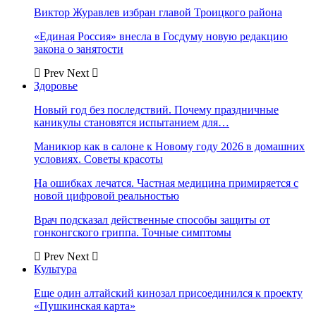
Виктор Журавлев избран главой Троицкого района
«Единая Россия» внесла в Госдуму новую редакцию
закона о занятости
Prev
Next
Здоровье
Новый год без последствий. Почему праздничные
каникулы становятся испытанием для…
Маникюр как в салоне к Новому году 2026 в домашних
условиях. Советы красоты
На ошибках лечатся. Частная медицина примиряется с
новой цифровой реальностью
Врач подсказал действенные способы защиты от
гонконгского гриппа. Точные симптомы
Prev
Next
Культура
Еще один алтайский кинозал присоединился к проекту
«Пушкинская карта»