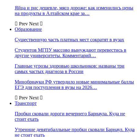
Яйца и рис дешевле, мясо дороже: как изменились цены
на продукты в Алтайском крае за…
Prev
Next
Образование
Существенную часть платных мест сократят в вузах
Студентов МГПУ массово вынуждают перевестись в
другие университеты. Комментарий…
Главные угрозы здоровью школьников: названы три
самых частых диагноза в России
Минобрнауки РФ утвердило новые минимальные баллы
ЕГЭ для поступления в вузы на 2026…
Prev
Next
Транспорт
Пробки сковали дороги вечернего Барнаула. Куда не
стоит ехать
Утренние девятибалльные пробки сковали Барнаул. Куда
не стоит ехать