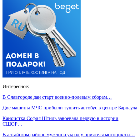
Интересное:
В Славгороде дан старт военно-полевым сборам…
Две машины МЧС прибыли тушить автобус в центре Барнаула
Каноистка София Штиль завоевала первую в истории
СШОР…
В алтайском районе мужчина украл у приятеля мотоцикл и…