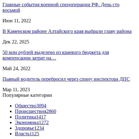
Главные события военной спецоперации РФ. День сто
восьмой
Июн 11, 2022
В Каменском районе Алтайского края выбрали главу района
Дек 22, 2025
50 млн рублей выделено из краевого бюджета для
компенсации затрат на…
Май 24, 2022
Пьяный водитель перебросил через спину инспектора ДПС
Мар 11, 2023
Популярные категории
Общество
3094
Происшествия
2860
Политика
1417
Экономика
1272
Здоровье
1234
Власть
1125