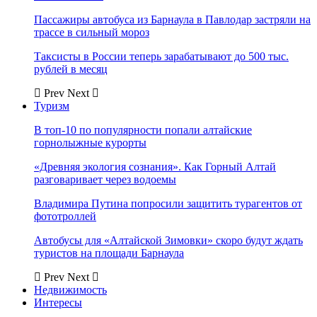
Пассажиры автобуса из Барнаула в Павлодар застряли на
трассе в сильный мороз
Таксисты в России теперь зарабатывают до 500 тыс.
рублей в месяц
Prev
Next
Туризм
В топ-10 по популярности попали алтайские
горнолыжные курорты
«Древняя экология сознания». Как Горный Алтай
разговаривает через водоемы
Владимира Путина попросили защитить турагентов от
фототроллей
Автобусы для «Алтайской Зимовки» скоро будут ждать
туристов на площади Барнаула
Prev
Next
Недвижимость
Интересы