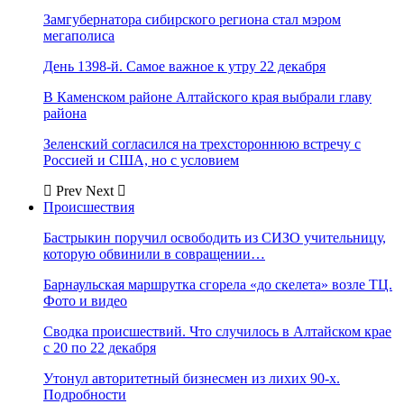
Замгубернатора сибирского региона стал мэром
мегаполиса
День 1398-й. Самое важное к утру 22 декабря
В Каменском районе Алтайского края выбрали главу
района
Зеленский согласился на трехстороннюю встречу с
Россией и США, но с условием
Prev
Next
Происшествия
Бастрыкин поручил освободить из СИЗО учительницу,
которую обвинили в совращении…
Барнаульская маршрутка сгорела «до скелета» возле ТЦ.
Фото и видео
Сводка происшествий. Что случилось в Алтайском крае
с 20 по 22 декабря
Утонул авторитетный бизнесмен из лихих 90-х.
Подробности