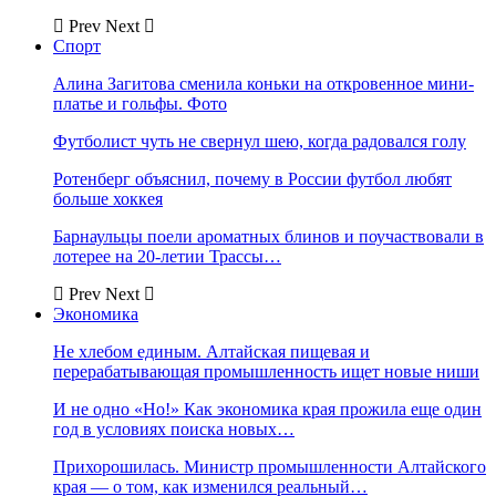
Prev
Next
Спорт
Алина Загитова сменила коньки на откровенное мини-
платье и гольфы. Фото
Футболист чуть не свернул шею, когда радовался голу
Ротенберг объяснил, почему в России футбол любят
больше хоккея
Барнаульцы поели ароматных блинов и поучаствовали в
лотерее на 20-летии Трассы…
Prev
Next
Экономика
Не хлебом единым. Алтайская пищевая и
перерабатывающая промышленность ищет новые ниши
И не одно «Но!» Как экономика края прожила еще один
год в условиях поиска новых…
Прихорошилась. Министр промышленности Алтайского
края — о том, как изменился реальный…