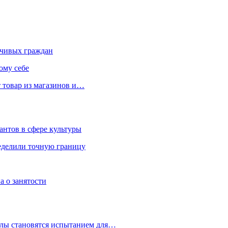
чивых граждан
ому себе
 товар из магазинов и…
антов в сфере культуры
еделили точную границу
а о занятости
улы становятся испытанием для…