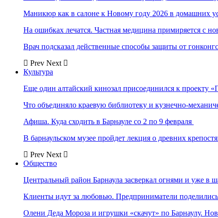
Маникюр как в салоне к Новому году 2026 в домашних у
На ошибках лечатся. Частная медицина примиряется с н
Врач подсказал действенные способы защиты от гонконг
Prev
Next
Культура
Еще один алтайский кинозал присоединился к проекту «
Что объединяло краевую библиотеку и кузнечно-механи
Афиша. Куда сходить в Барнауле со 2 по 9 февраля
В барнаульском музее пройдет лекция о древних крепост
Prev
Next
Общество
Центральный район Барнаула засверкал огнями и уже в ш
Клиенты идут за любовью. Предприниматели поделились 
Олени Деда Мороза и игрушки «скачут» по Барнаулу. Но