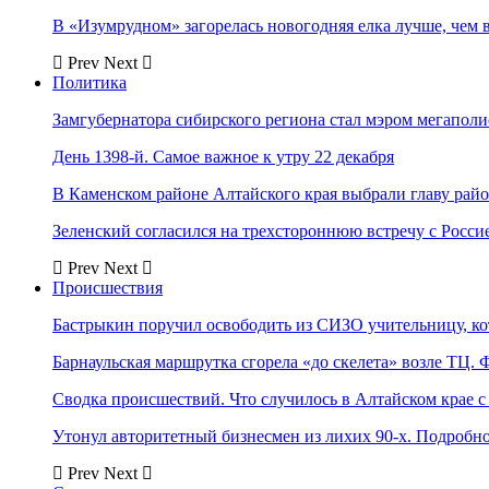
В «Изумрудном» загорелась новогодняя елка лучше, чем 
Prev
Next
Политика
Замгубернатора сибирского региона стал мэром мегаполи
День 1398-й. Самое важное к утру 22 декабря
В Каменском районе Алтайского края выбрали главу рай
Зеленский согласился на трехстороннюю встречу с Росси
Prev
Next
Происшествия
Бастрыкин поручил освободить из СИЗО учительницу, 
Барнаульская маршрутка сгорела «до скелета» возле ТЦ. 
Сводка происшествий. Что случилось в Алтайском крае с 
Утонул авторитетный бизнесмен из лихих 90-х. Подробн
Prev
Next