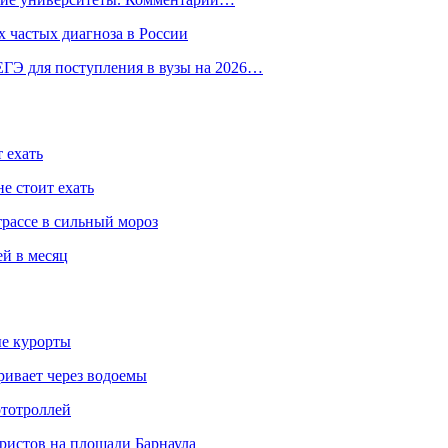
 частых диагноза в России
ГЭ для поступления в вузы на 2026…
 ехать
е стоит ехать
трассе в сильный мороз
ей в месяц
ые курорты
ривает через водоемы
ототроллей
ристов на площади Барнаула