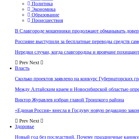
Политика
Экономика
Образование
Происшествия
В Славгороде мошенники продолжают обманывать довер
Россияне выступили за бесплатные переводы средств сам
Нередки случаи, когда славгородцы и яровчане похищают
Prev
Next
Власть
Сколько проектов заявлено на конкурс Губернаторских гр
Между Алтайским краем и Новосибирской областью опр
Виктор Журавлев избран главой Троицкого района
«Единая Россия» внесла в Госдуму новую редакцию закон
Prev
Next
Здоровье
Новый год без последствий. Почему праздничные каник