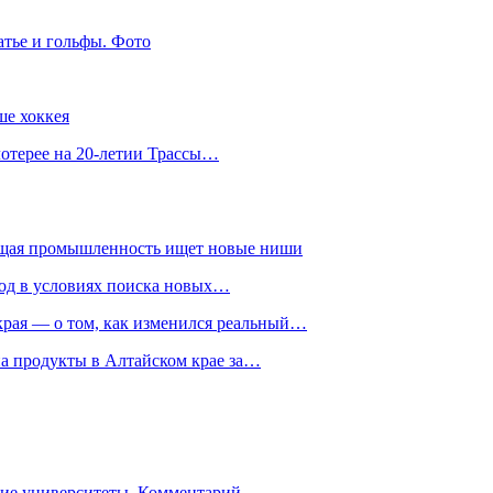
атье и гольфы. Фото
ше хоккея
лотерее на 20-летии Трассы…
ющая промышленность ищет новые ниши
год в условиях поиска новых…
рая — о том, как изменился реальный…
на продукты в Алтайском крае за…
гие университеты. Комментарий…