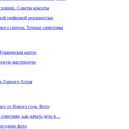
словиях. Советы красоты
овой цифровой реальностью
ского гриппа. Точные симптомы
Пушкинская карта»
ческую мастерскую
ях Горного Алтая
аге от Нового года. Фото
советами, как начать дело в…
вогодние фото