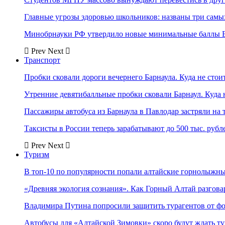
Главные угрозы здоровью школьников: названы три самых
Минобрнауки РФ утвердило новые минимальные баллы Е
Prev
Next
Транспорт
Пробки сковали дороги вечернего Барнаула. Куда не стоит
Утренние девятибалльные пробки сковали Барнаул. Куда н
Пассажиры автобуса из Барнаула в Павлодар застряли на 
Таксисты в России теперь зарабатывают до 500 тыс. рубл
Prev
Next
Туризм
В топ-10 по популярности попали алтайские горнолыжн
«Древняя экология сознания». Как Горный Алтай разгова
Владимира Путина попросили защитить турагентов от ф
Автобусы для «Алтайской Зимовки» скоро будут ждать ту