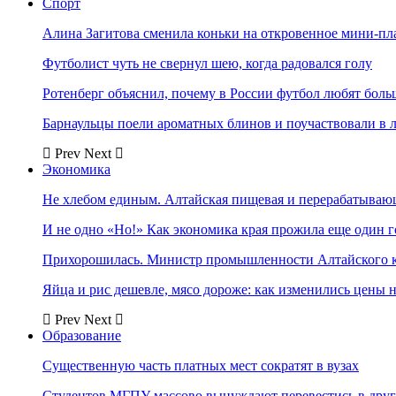
Спорт
Алина Загитова сменила коньки на откровенное мини-пл
Футболист чуть не свернул шею, когда радовался голу
Ротенберг объяснил, почему в России футбол любят боль
Барнаульцы поели ароматных блинов и поучаствовали в 
Prev
Next
Экономика
Не хлебом единым. Алтайская пищевая и перерабатыва
И не одно «Но!» Как экономика края прожила еще один 
Прихорошилась. Министр промышленности Алтайского к
Яйца и рис дешевле, мясо дороже: как изменились цены 
Prev
Next
Образование
Существенную часть платных мест сократят в вузах
Студентов МГПУ массово вынуждают перевестись в дру