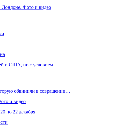
в Лондоне. Фото и видео
са
она
ей и США, но с условием
которую обвинили в совращении…
Фото и видео
20 по 22 декабря
ости