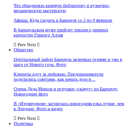
Что объединяло краевую библиотеку и кузнечно-
механическую мастерскую
Афиша. Куда сходить в Барнауле со 2 по 9 февраля
В барнаульском музее пройдет лекция о древних
крепостях Горного Алтая
Prev
Next
Общество
Центральный район Барнаула засверкал огнями и уже в
шаге от Нового года. Фото
Клиенты идут за любовью. Предприниматели
поделились советами, как начать дело в…
Олени Деда Мороза и игрушки «скачут» по Барнаулу.
Новогодние фото
В «Изумрудном» загорелась новогодняя елка лучше, чем
в Лондоне. Фото и видео
Prev
Next
Политика