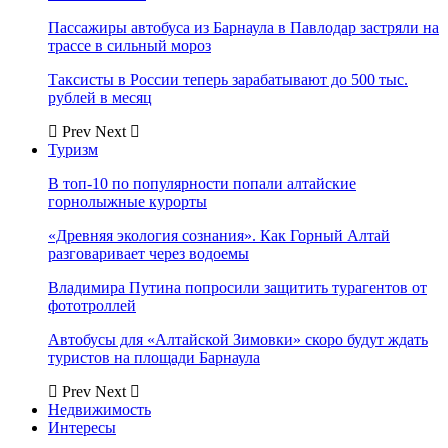
Пассажиры автобуса из Барнаула в Павлодар застряли на
трассе в сильный мороз
Таксисты в России теперь зарабатывают до 500 тыс.
рублей в месяц
Prev
Next
Туризм
В топ-10 по популярности попали алтайские
горнолыжные курорты
«Древняя экология сознания». Как Горный Алтай
разговаривает через водоемы
Владимира Путина попросили защитить турагентов от
фототроллей
Автобусы для «Алтайской Зимовки» скоро будут ждать
туристов на площади Барнаула
Prev
Next
Недвижимость
Интересы