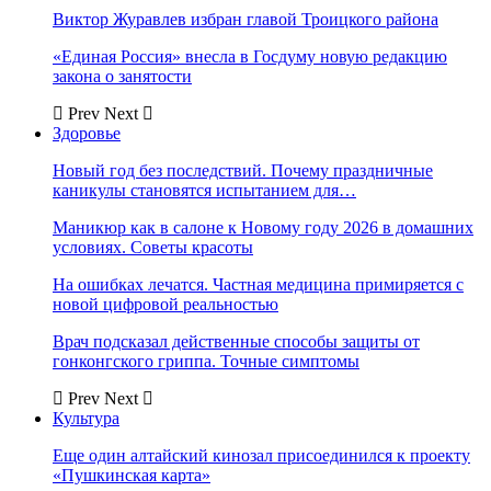
Виктор Журавлев избран главой Троицкого района
«Единая Россия» внесла в Госдуму новую редакцию
закона о занятости
Prev
Next
Здоровье
Новый год без последствий. Почему праздничные
каникулы становятся испытанием для…
Маникюр как в салоне к Новому году 2026 в домашних
условиях. Советы красоты
На ошибках лечатся. Частная медицина примиряется с
новой цифровой реальностью
Врач подсказал действенные способы защиты от
гонконгского гриппа. Точные симптомы
Prev
Next
Культура
Еще один алтайский кинозал присоединился к проекту
«Пушкинская карта»