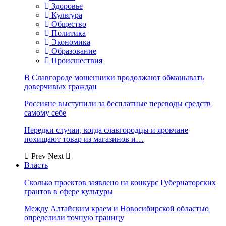
Здоровье
Культура
Общество
Политика
Экономика
Образование
Происшествия
В Славгороде мошенники продолжают обманывать
доверчивых граждан
Россияне выступили за бесплатные переводы средств
самому себе
Нередки случаи, когда славгородцы и яровчане
похищают товар из магазинов и…
Prev
Next
Власть
Сколько проектов заявлено на конкурс Губернаторских
грантов в сфере культуры
Между Алтайским краем и Новосибирской областью
определили точную границу