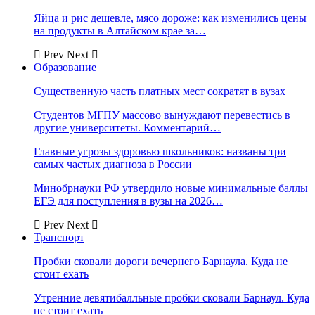
Яйца и рис дешевле, мясо дороже: как изменились цены
на продукты в Алтайском крае за…
Prev
Next
Образование
Существенную часть платных мест сократят в вузах
Студентов МГПУ массово вынуждают перевестись в
другие университеты. Комментарий…
Главные угрозы здоровью школьников: названы три
самых частых диагноза в России
Минобрнауки РФ утвердило новые минимальные баллы
ЕГЭ для поступления в вузы на 2026…
Prev
Next
Транспорт
Пробки сковали дороги вечернего Барнаула. Куда не
стоит ехать
Утренние девятибалльные пробки сковали Барнаул. Куда
не стоит ехать