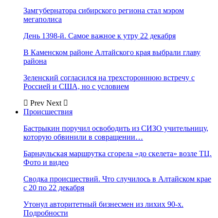
Замгубернатора сибирского региона стал мэром
мегаполиса
День 1398-й. Самое важное к утру 22 декабря
В Каменском районе Алтайского края выбрали главу
района
Зеленский согласился на трехстороннюю встречу с
Россией и США, но с условием
Prev
Next
Происшествия
Бастрыкин поручил освободить из СИЗО учительницу,
которую обвинили в совращении…
Барнаульская маршрутка сгорела «до скелета» возле ТЦ.
Фото и видео
Сводка происшествий. Что случилось в Алтайском крае
с 20 по 22 декабря
Утонул авторитетный бизнесмен из лихих 90-х.
Подробности