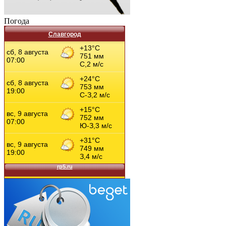
Погода
Славгород