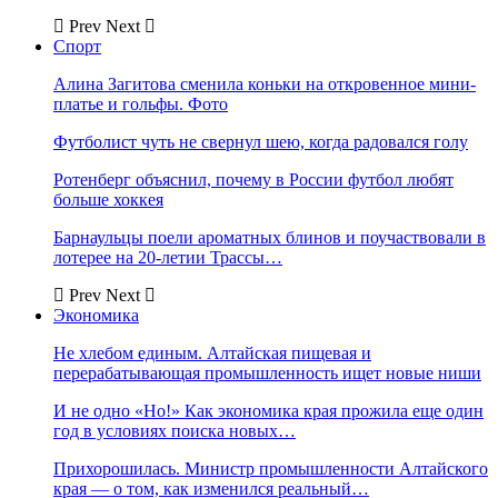
Prev
Next
Спорт
Алина Загитова сменила коньки на откровенное мини-
платье и гольфы. Фото
Футболист чуть не свернул шею, когда радовался голу
Ротенберг объяснил, почему в России футбол любят
больше хоккея
Барнаульцы поели ароматных блинов и поучаствовали в
лотерее на 20-летии Трассы…
Prev
Next
Экономика
Не хлебом единым. Алтайская пищевая и
перерабатывающая промышленность ищет новые ниши
И не одно «Но!» Как экономика края прожила еще один
год в условиях поиска новых…
Прихорошилась. Министр промышленности Алтайского
края — о том, как изменился реальный…