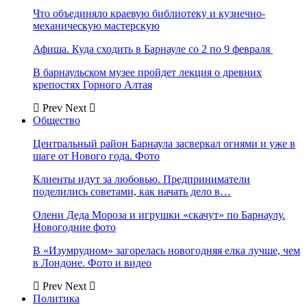
Что объединяло краевую библиотеку и кузнечно-
механическую мастерскую
Афиша. Куда сходить в Барнауле со 2 по 9 февраля
В барнаульском музее пройдет лекция о древних
крепостях Горного Алтая
Prev
Next
Общество
Центральный район Барнаула засверкал огнями и уже в
шаге от Нового года. Фото
Клиенты идут за любовью. Предприниматели
поделились советами, как начать дело в…
Олени Деда Мороза и игрушки «скачут» по Барнаулу.
Новогодние фото
В «Изумрудном» загорелась новогодняя елка лучше, чем
в Лондоне. Фото и видео
Prev
Next
Политика