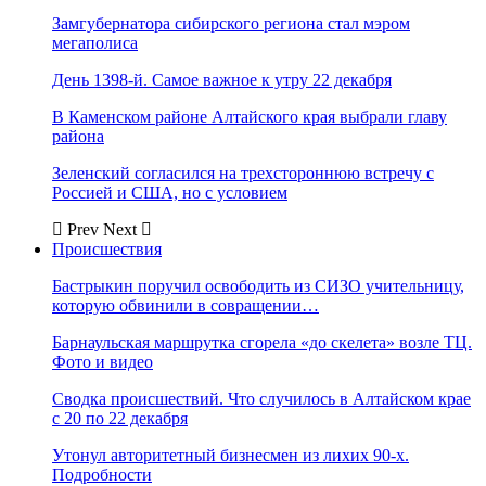
Замгубернатора сибирского региона стал мэром
мегаполиса
День 1398-й. Самое важное к утру 22 декабря
В Каменском районе Алтайского края выбрали главу
района
Зеленский согласился на трехстороннюю встречу с
Россией и США, но с условием
Prev
Next
Происшествия
Бастрыкин поручил освободить из СИЗО учительницу,
которую обвинили в совращении…
Барнаульская маршрутка сгорела «до скелета» возле ТЦ.
Фото и видео
Сводка происшествий. Что случилось в Алтайском крае
с 20 по 22 декабря
Утонул авторитетный бизнесмен из лихих 90-х.
Подробности