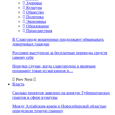
Здоровье
Культура
Общество
Политика
Экономика
Образование
Происшествия
В Славгороде мошенники продолжают обманывать
доверчивых граждан
Россияне выступили за бесплатные переводы средств
самому себе
Нередки случаи, когда славгородцы и яровчане
похищают товар из магазинов и…
Prev
Next
Власть
Сколько проектов заявлено на конкурс Губернаторских
грантов в сфере культуры
Между Алтайским краем и Новосибирской областью
определили точную границу