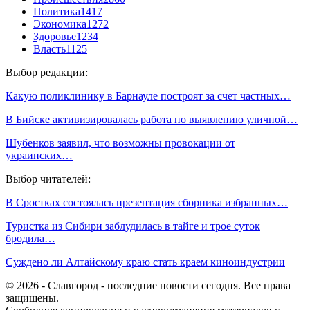
Политика
1417
Экономика
1272
Здоровье
1234
Власть
1125
Выбор редакции:
Какую поликлинику в Барнауле построят за счет частных…
В Бийске активизировалась работа по выявлению уличной…
Шубенков заявил, что возможны провокации от
украинских…
Выбор читателей:
В Сростках состоялась презентация сборника избранных…
Туристка из Сибири заблудилась в тайге и трое суток
бродила…
Суждено ли Алтайскому краю стать краем киноиндустрии
© 2026 - Славгород - последние новости сегодня. Все права
защищены.