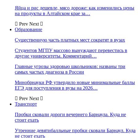
Яйца и рис дешевле, мясо дороже: как изменились цены
на продукты в Алтайском крае за…
Prev
Next
Образование
Существенную часть платных мест сократят в вузах
Студентов МГПУ массово вынуждают перевестись в
другие университеты. Комментарий…
Главные угрозы здоровью школьников: названы три
самых частых диагноза в России
Минобрнауки РФ утвердило новые минимальные баллы
ЕГЭ для поступления в вузы на 2026…
Prev
Next
Транспорт
Пробки сковали дороги вечернего Барнаула. Куда не
стоит ехать
Утренние девятибалльные пробки сковали Барнаул. Куда
не стоит ехать