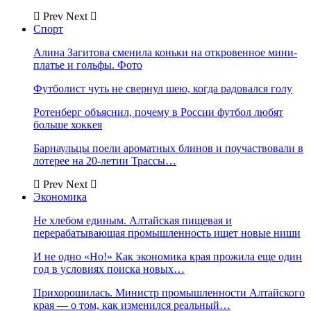
Prev
Next
Спорт
Алина Загитова сменила коньки на откровенное мини-
платье и гольфы. Фото
Футболист чуть не свернул шею, когда радовался голу
Ротенберг объяснил, почему в России футбол любят
больше хоккея
Барнаульцы поели ароматных блинов и поучаствовали в
лотерее на 20-летии Трассы…
Prev
Next
Экономика
Не хлебом единым. Алтайская пищевая и
перерабатывающая промышленность ищет новые ниши
И не одно «Но!» Как экономика края прожила еще один
год в условиях поиска новых…
Прихорошилась. Министр промышленности Алтайского
края — о том, как изменился реальный…