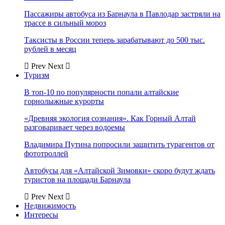
Пассажиры автобуса из Барнаула в Павлодар застряли на
трассе в сильный мороз
Таксисты в России теперь зарабатывают до 500 тыс.
рублей в месяц
Prev
Next
Туризм
В топ-10 по популярности попали алтайские
горнолыжные курорты
«Древняя экология сознания». Как Горный Алтай
разговаривает через водоемы
Владимира Путина попросили защитить турагентов от
фототроллей
Автобусы для «Алтайской Зимовки» скоро будут ждать
туристов на площади Барнаула
Prev
Next
Недвижимость
Интересы