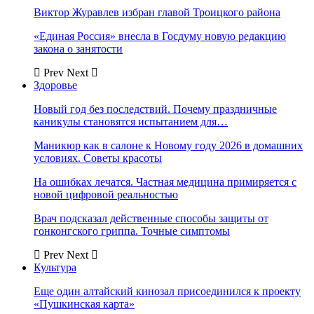
Виктор Журавлев избран главой Троицкого района
«Единая Россия» внесла в Госдуму новую редакцию
закона о занятости
Prev
Next
Здоровье
Новый год без последствий. Почему праздничные
каникулы становятся испытанием для…
Маникюр как в салоне к Новому году 2026 в домашних
условиях. Советы красоты
На ошибках лечатся. Частная медицина примиряется с
новой цифровой реальностью
Врач подсказал действенные способы защиты от
гонконгского гриппа. Точные симптомы
Prev
Next
Культура
Еще один алтайский кинозал присоединился к проекту
«Пушкинская карта»