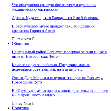
Что объединяло краевую библиотеку и кузнечно-
механическую мастерскую
Афиша. Куда сходить в Барнауле со 2 по 9 февраля
В барнаульском музее пройдет лекция о древних
крепостях Горного Алтая
Prev
Next
Общество
Центральный район Барнаула засверкал огнями и уже в
шаге от Нового года. Фото
Клиенты идут за любовью. Предприниматели
поделились советами, как начать дело в…
Олени Деда Мороза и игрушки «скачут» по Барнаулу.
Новогодние фото
В «Изумрудном» загорелась новогодняя елка лучше, чем
в Лондоне. Фото и видео
Prev
Next
Политика