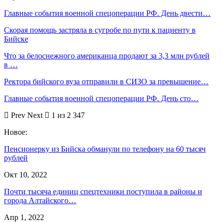
Главные события военной спецоперации РФ. День двести…
Скорая помощь застряла в сугробе по пути к пациенту в
Бийске
Что за белоснежного американца продают за 3,3 млн рублей
в …
Ректора бийского вуза отправили в СИЗО за превышение…
Главные события военной спецоперации РФ. День сто…
Prev
Next
1 из 2 347
Новое:
Пенсионерку из Бийска обманули по телефону на 60 тысяч
рублей
Окт 10, 2022
Почти тысяча единиц спецтехники поступила в районы и
города Алтайского…
Апр 1, 2022