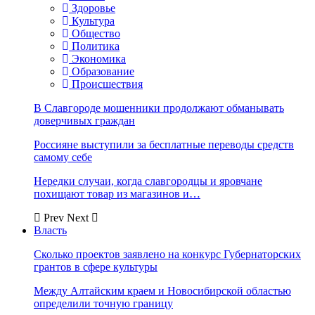
Здоровье
Культура
Общество
Политика
Экономика
Образование
Происшествия
В Славгороде мошенники продолжают обманывать
доверчивых граждан
Россияне выступили за бесплатные переводы средств
самому себе
Нередки случаи, когда славгородцы и яровчане
похищают товар из магазинов и…
Prev
Next
Власть
Сколько проектов заявлено на конкурс Губернаторских
грантов в сфере культуры
Между Алтайским краем и Новосибирской областью
определили точную границу