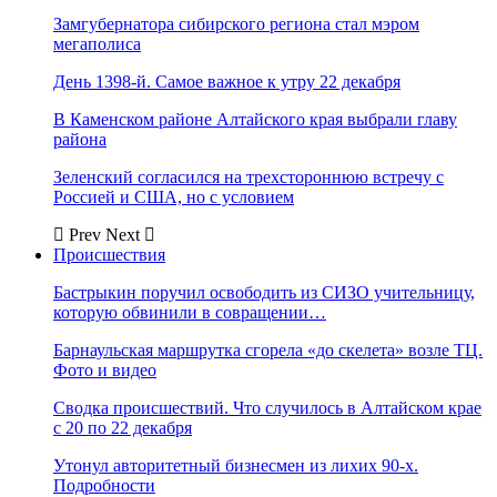
Замгубернатора сибирского региона стал мэром
мегаполиса
День 1398-й. Самое важное к утру 22 декабря
В Каменском районе Алтайского края выбрали главу
района
Зеленский согласился на трехстороннюю встречу с
Россией и США, но с условием
Prev
Next
Происшествия
Бастрыкин поручил освободить из СИЗО учительницу,
которую обвинили в совращении…
Барнаульская маршрутка сгорела «до скелета» возле ТЦ.
Фото и видео
Сводка происшествий. Что случилось в Алтайском крае
с 20 по 22 декабря
Утонул авторитетный бизнесмен из лихих 90-х.
Подробности