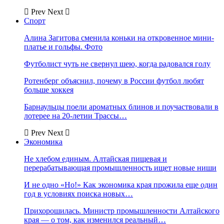
Prev
Next
Спорт
Алина Загитова сменила коньки на откровенное мини-
платье и гольфы. Фото
Футболист чуть не свернул шею, когда радовался голу
Ротенберг объяснил, почему в России футбол любят
больше хоккея
Барнаульцы поели ароматных блинов и поучаствовали в
лотерее на 20-летии Трассы…
Prev
Next
Экономика
Не хлебом единым. Алтайская пищевая и
перерабатывающая промышленность ищет новые ниши
И не одно «Но!» Как экономика края прожила еще один
год в условиях поиска новых…
Прихорошилась. Министр промышленности Алтайского
края — о том, как изменился реальный…