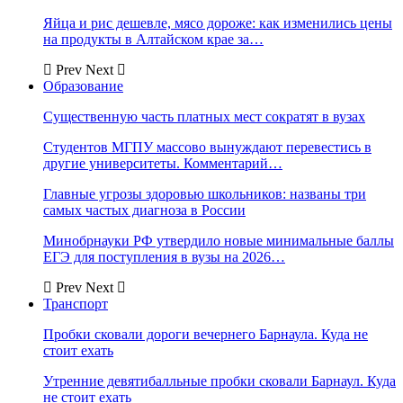
Яйца и рис дешевле, мясо дороже: как изменились цены
на продукты в Алтайском крае за…
Prev
Next
Образование
Существенную часть платных мест сократят в вузах
Студентов МГПУ массово вынуждают перевестись в
другие университеты. Комментарий…
Главные угрозы здоровью школьников: названы три
самых частых диагноза в России
Минобрнауки РФ утвердило новые минимальные баллы
ЕГЭ для поступления в вузы на 2026…
Prev
Next
Транспорт
Пробки сковали дороги вечернего Барнаула. Куда не
стоит ехать
Утренние девятибалльные пробки сковали Барнаул. Куда
не стоит ехать