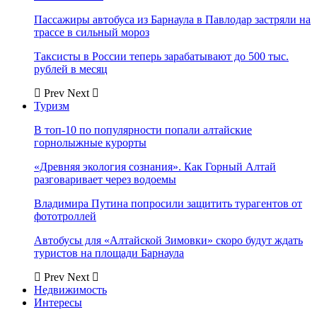
Пассажиры автобуса из Барнаула в Павлодар застряли на
трассе в сильный мороз
Таксисты в России теперь зарабатывают до 500 тыс.
рублей в месяц
Prev
Next
Туризм
В топ-10 по популярности попали алтайские
горнолыжные курорты
«Древняя экология сознания». Как Горный Алтай
разговаривает через водоемы
Владимира Путина попросили защитить турагентов от
фототроллей
Автобусы для «Алтайской Зимовки» скоро будут ждать
туристов на площади Барнаула
Prev
Next
Недвижимость
Интересы