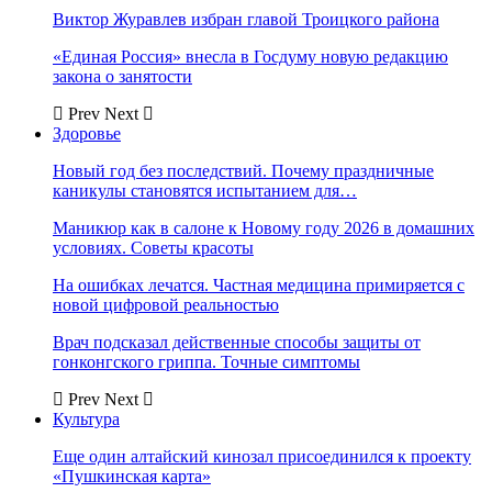
Виктор Журавлев избран главой Троицкого района
«Единая Россия» внесла в Госдуму новую редакцию
закона о занятости
Prev
Next
Здоровье
Новый год без последствий. Почему праздничные
каникулы становятся испытанием для…
Маникюр как в салоне к Новому году 2026 в домашних
условиях. Советы красоты
На ошибках лечатся. Частная медицина примиряется с
новой цифровой реальностью
Врач подсказал действенные способы защиты от
гонконгского гриппа. Точные симптомы
Prev
Next
Культура
Еще один алтайский кинозал присоединился к проекту
«Пушкинская карта»