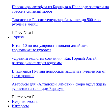
Пассажиры автобуса из Барнаула в Павлодар застряли на
трассе в сильный мороз
Таксисты в России теперь зарабатывают до 500 тыс.
рублей в месяц
Prev
Next
Туризм
В топ-10 по популярности попали алтайские
горнолыжные курорты
«Древняя экология сознания». Как Горный Алтай
разговаривает через водоемы
Владимира Путина попросили защитить турагентов от
фототроллей
Автобусы для «Алтайской Зимовки» скоро будут ждать
туристов на площади Барнаула
Prev
Next
Недвижимость
Интересы