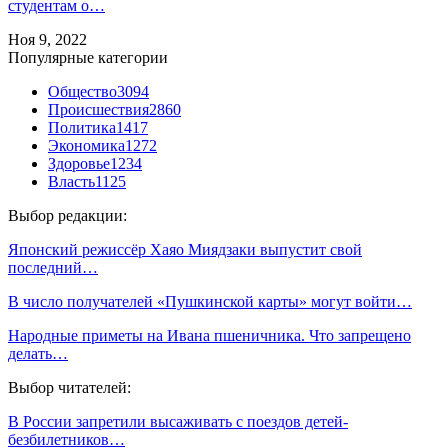
студентам о…
Ноя 9, 2022
Популярные категории
Общество
3094
Происшествия
2860
Политика
1417
Экономика
1272
Здоровье
1234
Власть
1125
Выбор редакции:
Японский режиссёр Хаяо Миядзаки выпустит свой
последний…
В число получателей «Пушкинской карты» могут войти…
Народные приметы на Ивана пшеничника. Что запрещено
делать…
Выбор читателей:
В России запретили высаживать с поездов детей-
безбилетников…