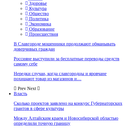
Здоровье
Культура
Общество
Политика
Экономика
Образование
Происшествия
В Славгороде мошенники продолжают обманывать
доверчивых граждан
Россияне выступили за бесплатные переводы средств
самому себе
Нередки случаи, когда славгородцы и яровчане
похищают товар из магазинов и…
Prev
Next
Власть
Сколько проектов заявлено на конкурс Губернаторских
грантов в сфере культуры
Между Алтайским краем и Новосибирской областью
определили точную границу