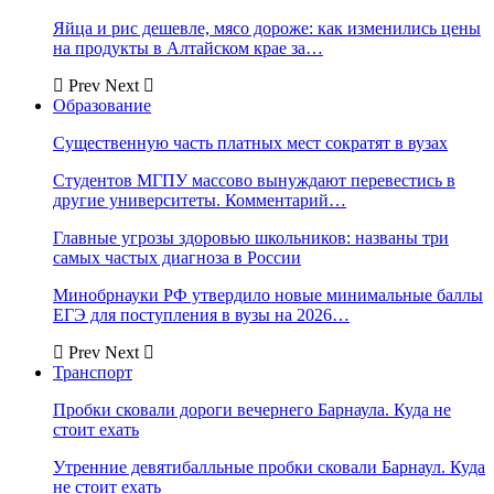
Яйца и рис дешевле, мясо дороже: как изменились цены
на продукты в Алтайском крае за…
Prev
Next
Образование
Существенную часть платных мест сократят в вузах
Студентов МГПУ массово вынуждают перевестись в
другие университеты. Комментарий…
Главные угрозы здоровью школьников: названы три
самых частых диагноза в России
Минобрнауки РФ утвердило новые минимальные баллы
ЕГЭ для поступления в вузы на 2026…
Prev
Next
Транспорт
Пробки сковали дороги вечернего Барнаула. Куда не
стоит ехать
Утренние девятибалльные пробки сковали Барнаул. Куда
не стоит ехать