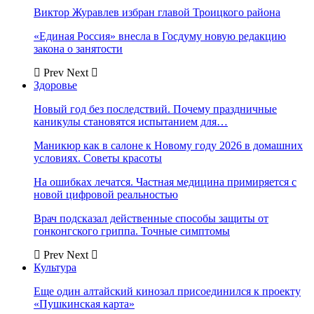
Виктор Журавлев избран главой Троицкого района
«Единая Россия» внесла в Госдуму новую редакцию
закона о занятости
Prev
Next
Здоровье
Новый год без последствий. Почему праздничные
каникулы становятся испытанием для…
Маникюр как в салоне к Новому году 2026 в домашних
условиях. Советы красоты
На ошибках лечатся. Частная медицина примиряется с
новой цифровой реальностью
Врач подсказал действенные способы защиты от
гонконгского гриппа. Точные симптомы
Prev
Next
Культура
Еще один алтайский кинозал присоединился к проекту
«Пушкинская карта»