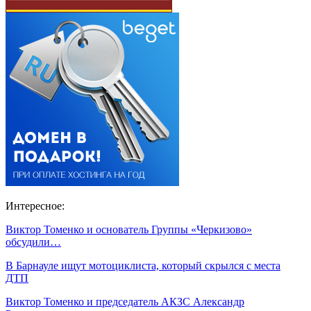
Интересное:
Виктор Томенко и основатель Группы «Черкизово»
обсудили…
В Барнауле ищут мотоциклиста, который скрылся с места
ДТП
Виктор Томенко и председатель АКЗС Александр