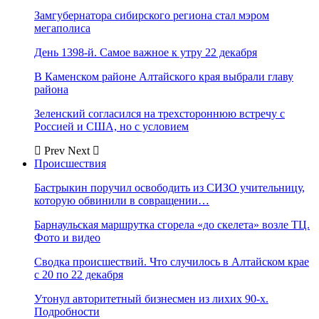
Замгубернатора сибирского региона стал мэром
мегаполиса
День 1398-й. Самое важное к утру 22 декабря
В Каменском районе Алтайского края выбрали главу
района
Зеленский согласился на трехстороннюю встречу с
Россией и США, но с условием
Prev
Next
Происшествия
Бастрыкин поручил освободить из СИЗО учительницу,
которую обвинили в совращении…
Барнаульская маршрутка сгорела «до скелета» возле ТЦ.
Фото и видео
Сводка происшествий. Что случилось в Алтайском крае
с 20 по 22 декабря
Утонул авторитетный бизнесмен из лихих 90-х.
Подробности