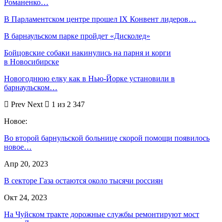
Романенко…
В Парламентском центре прошел IX Конвент лидеров…
В барнаульском парке пройдет «Дисколед»
Бойцовские собаки накинулись на парня и корги
в Новосибирске
Новогоднюю елку как в Нью-Йорке установили в
барнаульском…
Prev
Next
1 из 2 347
Новое:
Во второй барнульской больнице скорой помощи появилось
новое…
Апр 20, 2023
В секторе Газа остаются около тысячи россиян
Окт 24, 2023
На Чуйском тракте дорожные службы ремонтируют мост