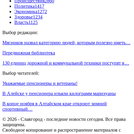
Происшествия
2860
Политика
1417
Экономика
1272
Здоровье
1234
Власть
1125
Выбор редакции:
Мясников назвал категорию людей, которым полезно иметь…
Передвижная библиотека
130 единиц дорожной и коммунальной техники поступят в…
Выбор читателей:
Уважаемые пенсионеры и ветераны!
В Алейске у пенсионера изъяли килограмм марихуаны
В конце ноября в Алтайском крае откроют зимний
спортивный…
© 2026 - Славгород - последние новости сегодня. Все права
защищены.
Свободное копирование и распространение материалов с