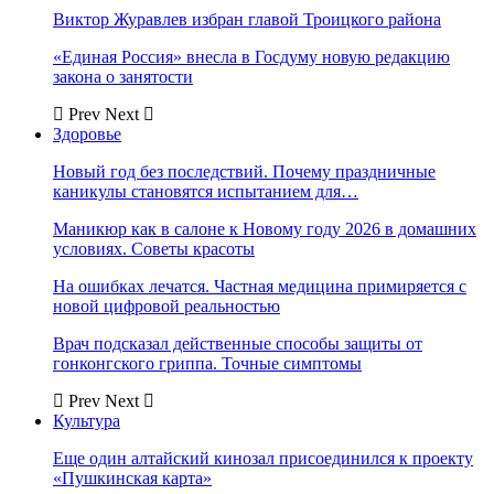
Виктор Журавлев избран главой Троицкого района
«Единая Россия» внесла в Госдуму новую редакцию
закона о занятости
Prev
Next
Здоровье
Новый год без последствий. Почему праздничные
каникулы становятся испытанием для…
Маникюр как в салоне к Новому году 2026 в домашних
условиях. Советы красоты
На ошибках лечатся. Частная медицина примиряется с
новой цифровой реальностью
Врач подсказал действенные способы защиты от
гонконгского гриппа. Точные симптомы
Prev
Next
Культура
Еще один алтайский кинозал присоединился к проекту
«Пушкинская карта»