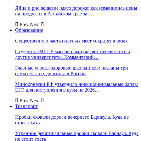
Яйца и рис дешевле, мясо дороже: как изменились цены
на продукты в Алтайском крае за…
Prev
Next
Образование
Существенную часть платных мест сократят в вузах
Студентов МГПУ массово вынуждают перевестись в
другие университеты. Комментарий…
Главные угрозы здоровью школьников: названы три
самых частых диагноза в России
Минобрнауки РФ утвердило новые минимальные баллы
ЕГЭ для поступления в вузы на 2026…
Prev
Next
Транспорт
Пробки сковали дороги вечернего Барнаула. Куда не
стоит ехать
Утренние девятибалльные пробки сковали Барнаул. Куда
не стоит ехать