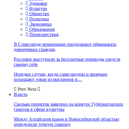
Здоровье
Культура
Общество
Политика
Экономика
Образование
Происшествия
В Славгороде мошенники продолжают обманывать
доверчивых граждан
Россияне выступили за бесплатные переводы средств
самому себе
Нередки случаи, когда славгородцы и яровчане
похищают товар из магазинов и…
Prev
Next
Власть
Сколько проектов заявлено на конкурс Губернаторских
грантов в сфере культуры
Между Алтайским краем и Новосибирской областью
определили точную границу