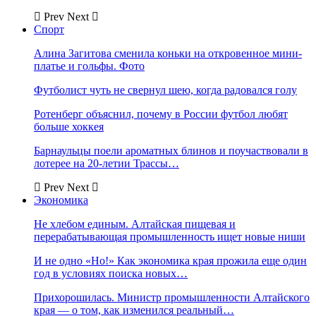
Prev
Next
Спорт
Алина Загитова сменила коньки на откровенное мини-
платье и гольфы. Фото
Футболист чуть не свернул шею, когда радовался голу
Ротенберг объяснил, почему в России футбол любят
больше хоккея
Барнаульцы поели ароматных блинов и поучаствовали в
лотерее на 20-летии Трассы…
Prev
Next
Экономика
Не хлебом единым. Алтайская пищевая и
перерабатывающая промышленность ищет новые ниши
И не одно «Но!» Как экономика края прожила еще один
год в условиях поиска новых…
Прихорошилась. Министр промышленности Алтайского
края — о том, как изменился реальный…