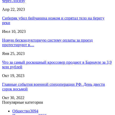
через Лосиху
Апр 22, 2023
Сибиряк убил бийчанина ножом и спрятал тело на берегу
реки
Июл 10, 2023
Новую бескондукторную систему оплаты за проезд
протестируют в…
Янв 25, 2023
Что за самый роскошный кроссовер продают в Барнауле за 3,9
млн рублей
Окт 19, 2023
Главные события военной спецоперации РФ. День двести
сорок восьмой
Окт 30, 2022
Популярные категории
Общество
3094