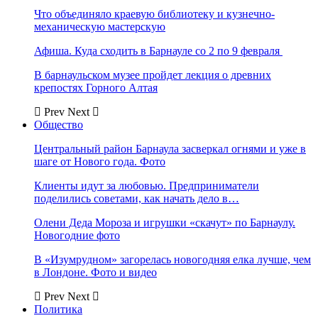
Что объединяло краевую библиотеку и кузнечно-
механическую мастерскую
Афиша. Куда сходить в Барнауле со 2 по 9 февраля
В барнаульском музее пройдет лекция о древних
крепостях Горного Алтая
Prev
Next
Общество
Центральный район Барнаула засверкал огнями и уже в
шаге от Нового года. Фото
Клиенты идут за любовью. Предприниматели
поделились советами, как начать дело в…
Олени Деда Мороза и игрушки «скачут» по Барнаулу.
Новогодние фото
В «Изумрудном» загорелась новогодняя елка лучше, чем
в Лондоне. Фото и видео
Prev
Next
Политика