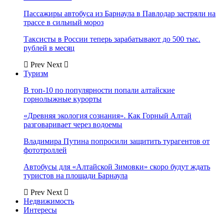
Пассажиры автобуса из Барнаула в Павлодар застряли на
трассе в сильный мороз
Таксисты в России теперь зарабатывают до 500 тыс.
рублей в месяц
Prev
Next
Туризм
В топ-10 по популярности попали алтайские
горнолыжные курорты
«Древняя экология сознания». Как Горный Алтай
разговаривает через водоемы
Владимира Путина попросили защитить турагентов от
фототроллей
Автобусы для «Алтайской Зимовки» скоро будут ждать
туристов на площади Барнаула
Prev
Next
Недвижимость
Интересы