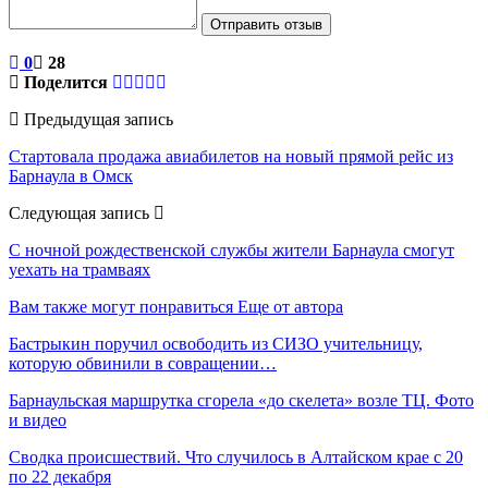
Отправить отзыв
0
28
Поделится
Предыдущая запись
Стартовала продажа авиабилетов на новый прямой рейс из
Барнаула в Омск
Следующая запись
С ночной рождественской службы жители Барнаула смогут
уехать на трамваях
Вам также могут понравиться
Еще от автора
Бастрыкин поручил освободить из СИЗО учительницу,
которую обвинили в совращении…
Барнаульская маршрутка сгорела «до скелета» возле ТЦ. Фото
и видео
Сводка происшествий. Что случилось в Алтайском крае с 20
по 22 декабря