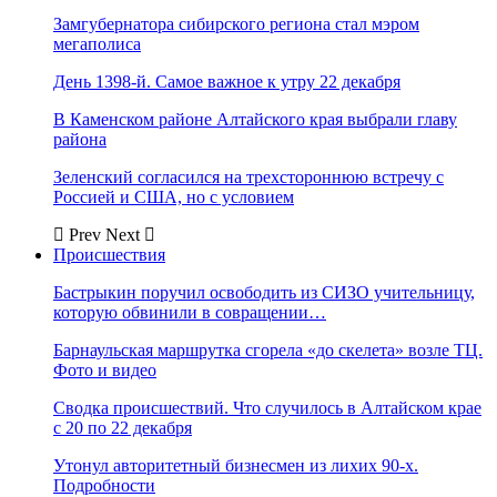
Замгубернатора сибирского региона стал мэром
мегаполиса
День 1398-й. Самое важное к утру 22 декабря
В Каменском районе Алтайского края выбрали главу
района
Зеленский согласился на трехстороннюю встречу с
Россией и США, но с условием
Prev
Next
Происшествия
Бастрыкин поручил освободить из СИЗО учительницу,
которую обвинили в совращении…
Барнаульская маршрутка сгорела «до скелета» возле ТЦ.
Фото и видео
Сводка происшествий. Что случилось в Алтайском крае
с 20 по 22 декабря
Утонул авторитетный бизнесмен из лихих 90-х.
Подробности