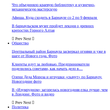
Что объединяло краевую библиотеку и кузнечно-
механическую мастерскую
Афиша. Куда сходить в Барнауле со 2 по 9 февраля
В барнаульском музее пройдет лекция о древних
крепостях Горного Алтая
Prev
Next
Общество
Центральный район Барнаула засверкал огнями и уже в
шаге от Нового года. Фото
Клиенты идут за любовью. Предприниматели
поделились советами, как начать дело в…
Олени Деда Мороза и игрушки «скачут» по Барнаулу.
Новогодние фото
В «Изумрудном» загорелась новогодняя елка лучше, чем
в Лондоне. Фото и видео
Prev
Next
Политика