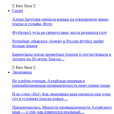
Prev
Next
Спорт
Алина Загитова сменила коньки на откровенное мини-
платье и гольфы. Фото
Футболист чуть не свернул шею, когда радовался голу
Ротенберг объяснил, почему в России футбол любят
больше хоккея
Барнаульцы поели ароматных блинов и поучаствовали в
лотерее на 20-летии Трассы…
Prev
Next
Экономика
Не хлебом единым. Алтайская пищевая и
перерабатывающая промышленность ищет новые ниши
И не одно «Но!» Как экономика края прожила еще один
год в условиях поиска новых…
Прихорошилась. Министр промышленности Алтайского
края — о том, как изменился реальный…