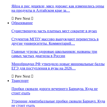
Яйца и рис дешевле, мясо дороже: как изменились цены
на продукты в Алтайском крае за…
Prev
Next
Образование
Существенную часть платных мест сократят в вузах
Студентов МГПУ массово вынуждают перевестись в
другие университеты. Комментарий…
Главные угрозы здоровью школьников: названы три
самых частых диагноза в России
Минобрнауки РФ утвердило новые минимальные баллы
ЕГЭ для поступления в вузы на 2026…
Prev
Next
Транспорт
Пробки сковали дороги вечернего Барнаула. Куда не
стоит ехать
Утренние девятибалльные пробки сковали Барнаул. Куда
не стоит ехать