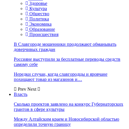
Здоровье
Культура
Общество
Политика
Экономика
Образование
Происшествия
В Славгороде мошенники продолжают обманывать
доверчивых граждан
Россияне выступили за бесплатные переводы средств
самому себе
Нередки случаи, когда славгородцы и яровчане
похищают товар из магазинов и…
Prev
Next
Власть
Сколько проектов заявлено на конкурс Губернаторских
грантов в сфере культуры
Между Алтайским краем и Новосибирской областью
определили точную границу