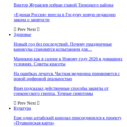
Виктор Журавлев избран главой Троицкого района
«Единая Россия» внесла в Госдуму новую редакцию
закона о занятости
Prev
Next
Здоровье
Новый год без последствий. Почему праздничные
каникулы становятся испытанием для…
Маникюр как в салоне к Новому году 2026 в домашних
условиях. Советы красоты
На ошибках лечатся. Частная медицина примиряется с
новой цифровой реальностью
Врач подсказал действенные способы защиты от
гонконгского гриппа. Точные симптомы
Prev
Next
Культура
Еще один алтайский кинозал присоединился к проекту
«Пушкинская карта»