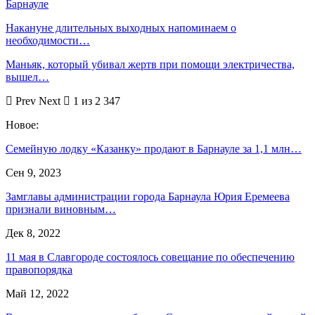
Барнауле
Накануне длительных выходных напоминаем о
необходимости…
Маньяк, который убивал жертв при помощи электричества,
вышел…
Prev
Next
1 из 2 347
Новое:
Семейную лодку «Казанку» продают в Барнауле за 1,1 млн…
Сен 9, 2023
Замглавы администрации города Барнаула Юрия Еремеева
признали виновным…
Дек 8, 2022
11 мая в Славгороде состоялось совещание по обеспечению
правопорядка
Май 12, 2022