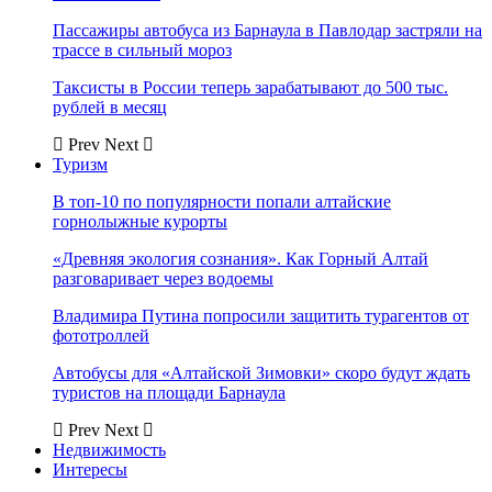
Пассажиры автобуса из Барнаула в Павлодар застряли на
трассе в сильный мороз
Таксисты в России теперь зарабатывают до 500 тыс.
рублей в месяц
Prev
Next
Туризм
В топ-10 по популярности попали алтайские
горнолыжные курорты
«Древняя экология сознания». Как Горный Алтай
разговаривает через водоемы
Владимира Путина попросили защитить турагентов от
фототроллей
Автобусы для «Алтайской Зимовки» скоро будут ждать
туристов на площади Барнаула
Prev
Next
Недвижимость
Интересы